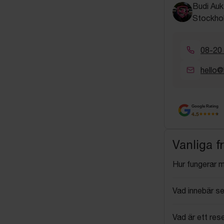
Budi Auk
Stockho
08-20
hello@
Google Rating
4.5
Vanliga f
Hur fungerar 
Vad innebär se
Vad är ett res