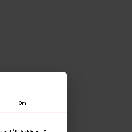
Om
andahålla funktioner för