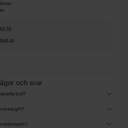
tioner
lm
 65 55
budi.se
rågor och svar
manuella bud?
rviceavgift?
ervationspris?