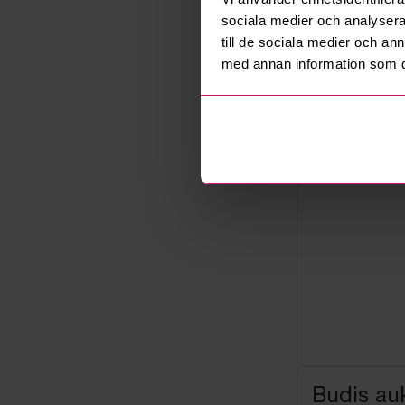
Not allowe
sociala medier och analysera 
Säljare
till de sociala medier och a
Företag
med annan information som du 
Budis auk