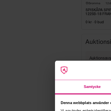
Bromma
12d
SPISKÅPA SPI
1225B-18 FRA
0 kr
·
0
bud
Auktions
Auktionsavs
24 juni 202
Visning
Efter ö.k. 
Utlämning
Samtycke
Fredag 26 jun
Adress
Linta Gård
Denna webbplats använder 
Export
Vi använder enhetsidentifierar