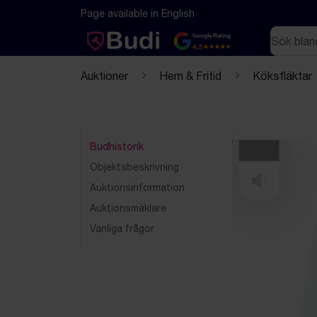
Hoppa till innehåll
Textbaserad (markdown) version av denna sida
Page available in English
Sök
Google Rating
4.5
Auktioner
Hem & Fritid
Köksfläktar
Budhistorik
Objektsbeskrivning
Auktionsinformation
Auktionsmäklare
Vanliga frågor