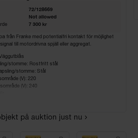
72/128669
Not allowed
7 300 kr
rde
 från Franke med potentialfri kontakt för möjlighet
signal till motordrivna spjäll eller aggregat.
 Väggutblås
ing/stomme: Rostfritt stål
kapsling/stomme: Stål
område (V): 220
sområde (V): 240
Hz
ekt (W): 4
ing motor: Ingen
bjekt på auktion just nu
sten (mm): 775
sten (mm): 945
): 45
från/till (mm): 805