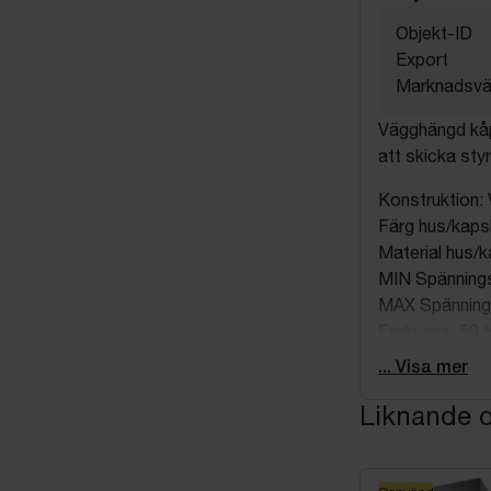
Objekt-ID
Export
Marknadsvä
Vägghängd kåpa
att skicka styr
Konstruktion:
Färg hus/kapsl
Material hus/
MIN Spännings
MAX Spänning
Frekvens: 50 
Anslutningseff
... Visa mer
Varvtalsregler
Liknande o
MIN Höjd skor
MAX Höjd skor
Höjd kåpa (mm
MIN Total höjd 