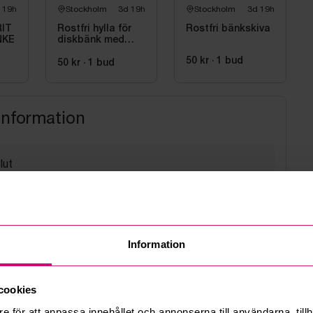
 19h
Stockholm
3d 19h
Stockholm
3d 19h
RIT
Rostfri hylla för
Rostfri bänkskiva
NKE
diskbänk med
avrinningsfunktion
50 kr
·
1
bud
50 kr
·
1
bud
information
lut
6 12:32
med hello@budi.se
Information
i kl. 08 till 13
sväg 5A Bromma
cookies
e för att anpassa innehållet och annonserna till användarna, tillh