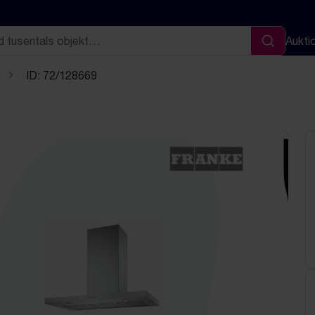
Aukti
Sök
ID: 72/128669