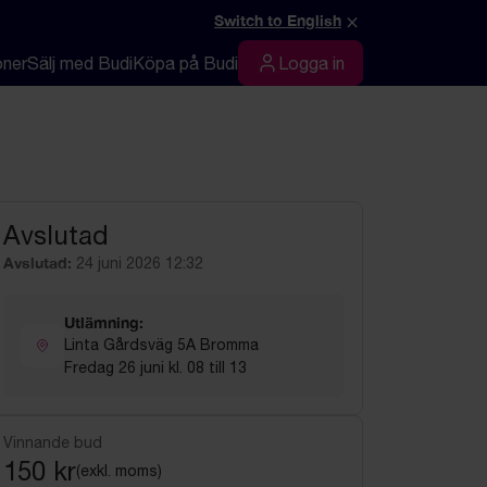
×
Switch to English
oner
Sälj med Budi
Köpa på Budi
Logga in
Logga in
Avslutad
Avslutad:
24 juni 2026 12:32
Utlämning:
Linta Gårdsväg 5A Bromma
Fredag 26 juni kl. 08 till 13
Vinnande bud
150 kr
(exkl. moms)