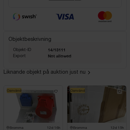
Objektbeskrivning
Objekt-ID
14/13111
Export
Not allowed
Liknande objekt på auktion just nu
Oanvänd
Oanvänd
Bromma
12d 16h
Bromma
12d 15h