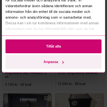
för sociala medier och analysera vår trafik. Vi
Läs fler frågor och svar
vidarebefordrar även sådana identifierare och annan
information från din enhet till de sociala medier och
annons- och analysföretag som vi samarbetar med.
Mer från samma kategori
Dessa kan i sin tur kombinera informationen med annan
information som du har tillhandahållit eller som de har
samlat in när du har använt deras tjänster.
Tillåt alla
Anpassa
Tjörn
5d 17h
Stockholm
16h 37m
Högtalare JBL PRX625, 2
10 st. Högtalare Genelec
st
12 050 kr
·
38
bud
5 150 kr
·
52
bud