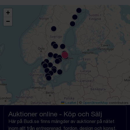
+
−
Leaflet
|
©
OpenStreetMap
contributors
Auktioner online - Köp och Sälj
Här på Budi.se finns mängder av auktioner på nätet
inom allt från entreprenad, fordon, design och konst,