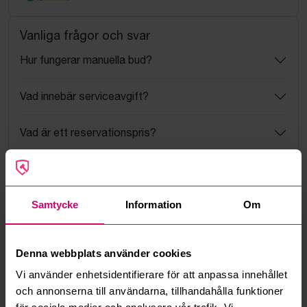
Vanliga frågor och svar
Hur fungerar manuella bud?
Vad innebär serviceavgift?
Vad är ett reservationspris?
Hur fungerar maxbud?
Samtycke
Information
Om
Hur fungerar budmotorn?
Kan jag ångra ett bud?
Denna webbplats använder cookies
Vi använder enhetsidentifierare för att anpassa innehållet
Kan ni frakta mina vunna objekt?
och annonserna till användarna, tillhandahålla funktioner