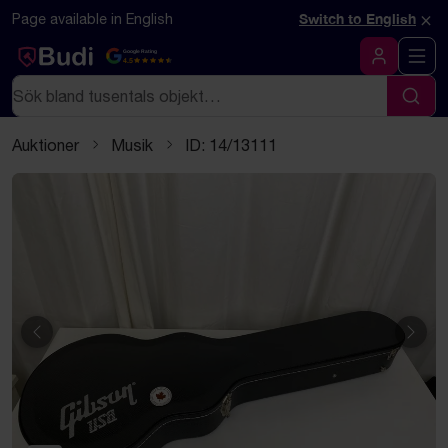
Hoppa till innehåll
Textbaserad (markdown) version av denna sida
×
Page available in English
Switch to English
Google Rating
4.5
Logga in
Sök
Sök
Auktioner
Musik
ID: 14/13111
Föregående
Näst