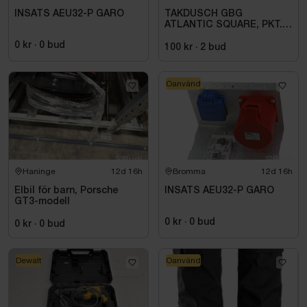
INSATS AEU32-P GARO
TAKDUSCH GBG
ATLANTIC SQUARE, PKT.
M.TERM BL 160C\/C,
0 kr
·
0
bud
KROM
100 kr
·
2
bud
Oanvänd
Haninge
12d 16h
Bromma
12d 16h
Elbil för barn, Porsche
INSATS AEU32-P GARO
GT3-modell
0 kr
·
0
bud
0 kr
·
0
bud
Dewalt
Oanvänd