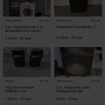
Stockholm
3d 16h
Stockholm
3d 15h
2 st. Högtalare inkl 2 st.
Högtalare Soundboks, 2
skivspelare och mixer
Pioneer
3 150 kr
·
42
bud
4 100 kr
·
35
bud
Tjörn
5d 17h
Stockholm
3d 15h
Högtalare Mackie
2 st. Högtalare Jamo
SRM450, 2 st
Professional 400
1 000 kr
·
16
bud
950 kr
·
9
bud