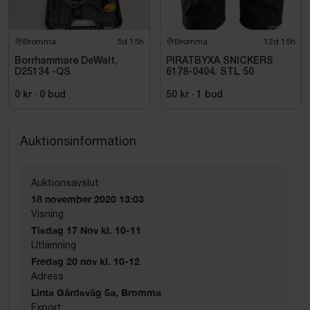
Bromma
5d 15h
Bromma
12d 15h
Borrhammare DeWalt,
PIRATBYXA SNICKERS
D25134 -QS
6178-0404. STL 50
0 kr
·
0
bud
50 kr
·
1
bud
Auktionsinformation
Auktionsavslut
18 november 2020 13:03
Visning
Tisdag 17 Nov kl. 10-11
Utlämning
Fredag 20 nov kl. 10-12
Adress
Linta Gårdsväg 5a, Bromma
Export