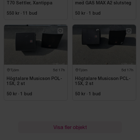
T70 Settler, Xantippa
med GAS MAX A2 slutsteg
550 kr
·
11
bud
50 kr
·
1
bud
Tjörn
5d 17h
Tjörn
5d 17h
Högtalare Musicson POL-
Högtalare Musicson PCL-
15X, 2 st
15X, 2 st
50 kr
·
1
bud
50 kr
·
1
bud
Visa fler objekt