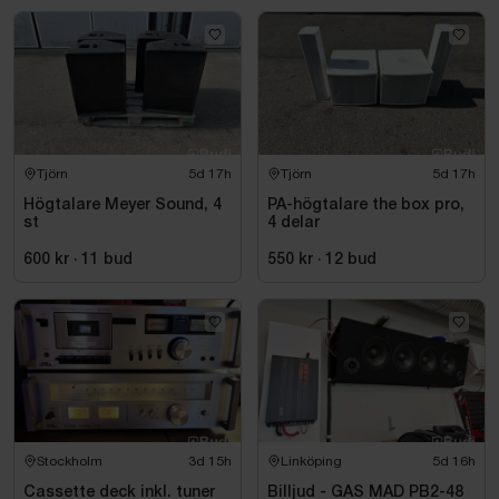
Tjörn
5d 17h
Tjörn
5d 17h
Högtalare Meyer Sound, 4
PA-högtalare the box pro,
st
4 delar
600 kr
·
11
bud
550 kr
·
12
bud
Stockholm
3d 15h
Linköping
5d 16h
Cassette deck inkl. tuner
Billjud - GAS MAD PB2-48