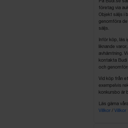
På Budi.se säl
företag via auk
Objekt säljs i 
genomföra det
säljs.
Inför köp, läs
liknande varor
avhämtning. Vi
kontakta Budi 
och genomföra 
Vid köp från et
exempelvis rek
konkursbo är b
Läs gärna våra 
Villkor
/
Villkor