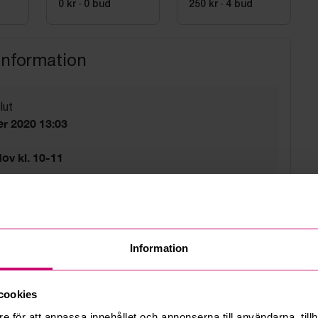
0 kr
·
0
bud
250 kr
·
4
bud
information
lut
r 2020 13:03
ov kl. 10-11
ov kl. 10-12
sväg 5a, Bromma
Information
d
tider gäller.
cookies
e för att anpassa innehållet och annonserna till användarna, tillh