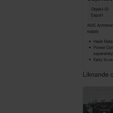
Objekt-ID
Export
ASIC Antminer
supply
Hash Rate
Power Con
separately)
Easy to us
Liknande o