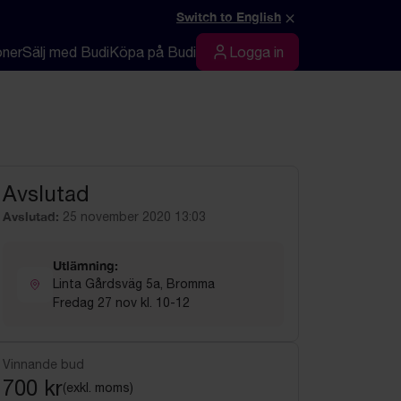
×
Switch to English
oner
Sälj med Budi
Köpa på Budi
Logga in
Logga in
Avslutad
Avslutad:
25 november 2020 13:03
Utlämning:
Linta Gårdsväg 5a, Bromma
Fredag 27 nov kl. 10-12
Vinnande bud
700 kr
(exkl. moms)