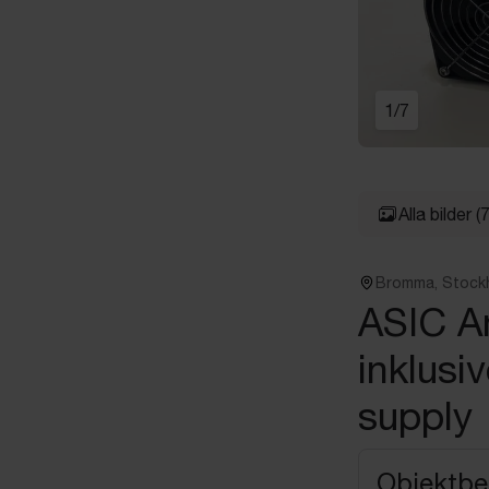
1
/
7
Alla bilder
(7
Bromma, Stock
ASIC A
inklus
supply
Objektbe