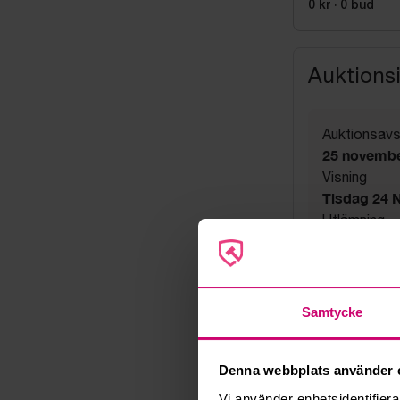
0 kr
·
0
bud
Auktions
Auktionsavs
25 novembe
Visning
Tisdag 24 N
Utlämning
Fredag 27 n
Adress
Linta Gård
Export
Samtycke
Not allowe
Övrigt
Utsatta håll
Denna webbplats använder 
Säljare
Vi använder enhetsidentifierar