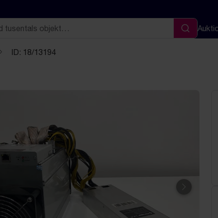
Aukti
Sök
ID: 18/13194
Nästa