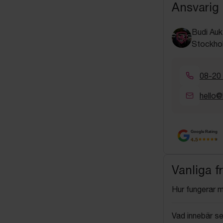
Ansvarig
Budi Auk
Stockho
08-20
hello@
Google Rating
4.5
Vanliga f
Hur fungerar 
Vad innebär se