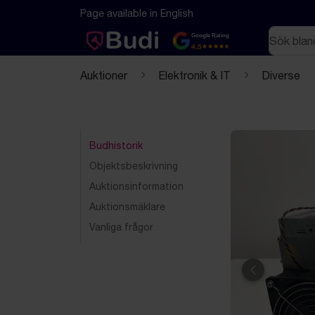
Hoppa till innehåll
Textbaserad (markdown) version av denna sida
Page available in English
Sök
Google Rating
4.5
Auktioner
Elektronik & IT
Diverse
Budhistorik
Objektsbeskrivning
Auktionsinformation
Auktionsmäklare
Vanliga frågor
Föregående