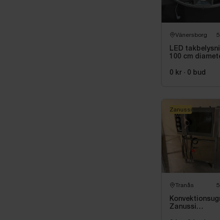
Vänersborg
5
LED takbelysn
100 cm diamet
0 kr
·
0
bud
Zanussi
Tranås
5
Konvektionsug
Zanussi
FC50E1E4