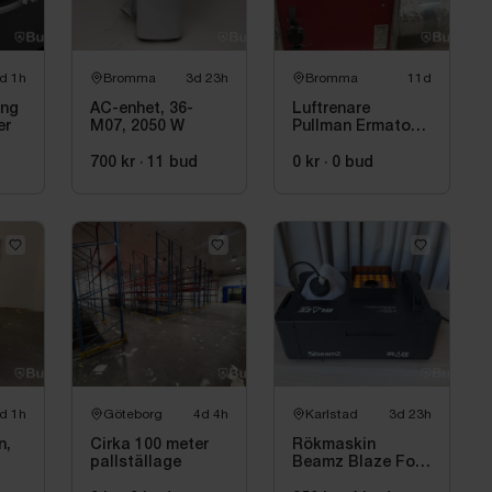
d 1h
Bromma
3d 23h
Bromma
11d
ing
AC-enhet, 36-
Luftrenare
er
M07, 2050 W
Pullman Ermator
A1000, 285 W
700 kr
·
11
bud
0 kr
·
0
bud
d 1h
Göteborg
4d 4h
Karlstad
3d 23h
n,
Cirka 100 meter
Rökmaskin
pallställage
Beamz Blaze Fog
1200, 1200 W