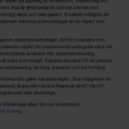
js objekt på uppdrag av konkursbon, finansbolag och
tion. Bud är alltid bindande och kan inte tas bort.
befintligt skick och utan garanti. Vi saknar möjlighet att
aljerade tekniska undersökningar av de objekt som
 igenom objektsbeskrivningen, jämför utropspris mot
, undersök objekt vid utannonserad visningstid samt vid
d betydande avvikelse från objektsbeskrivning,
så snart som möjligt. Köparen ansvarar för att planera
nedmontering, lastning, transport och bortforsling.
t konkursbo gäller särskilda regler. Dina möjligheter att
lamera, ångra eller utkräva felansvar direkt från ett
egränsade eller obefintliga.
fullständiga villkor för mer information:
 för företag