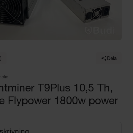
)
Dela
holm
ntminer T9Plus 10,5 Th,
ive Flypower 1800w power
skrivning