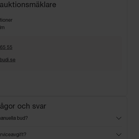
 auktionsmäklare
tioner
lm
 65 55
budi.se
rågor och svar
manuella bud?
rviceavgift?