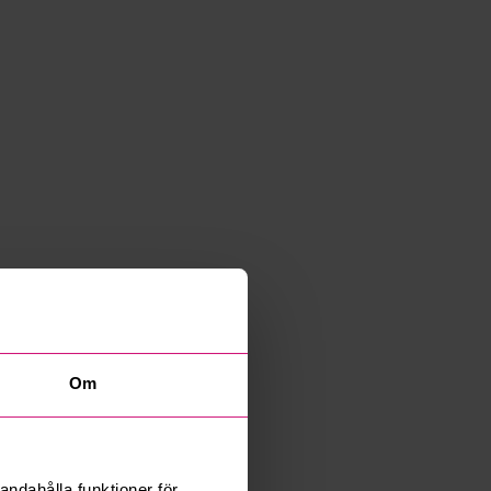
Om
andahålla funktioner för