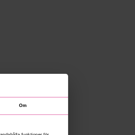
Om
andahålla funktioner för