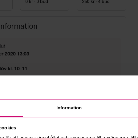
0 kr
·
0
bud
250 kr
·
4
bud
information
lut
r 2020 13:03
ov kl. 10-11
ov kl. 10-12
sväg 5a, Bromma
Information
d
tider gäller.
cookies
e för att anpassa innehållet och annonserna till användarna, tillh