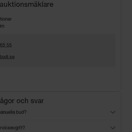
 auktionsmäklare
tioner
lm
 65 55
budi.se
rågor och svar
manuella bud?
rviceavgift?