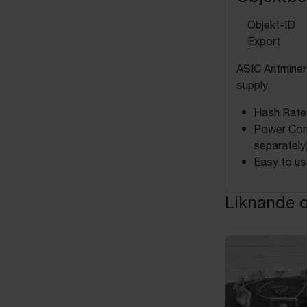
Objekt-ID
Export
ASIC Antminer
supply
Hash Rate
Power Con
separately)
Easy to us
Liknande o