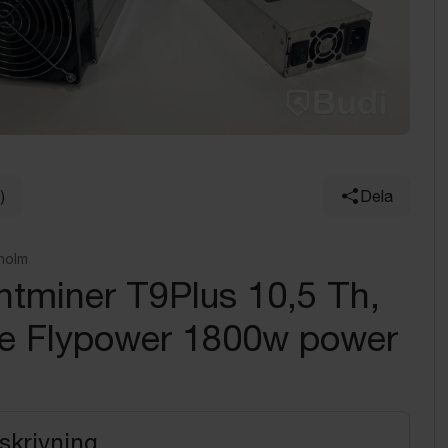
)
Dela
holm
ntminer T9Plus 10,5 Th,
ive Flypower 1800w power
skrivning