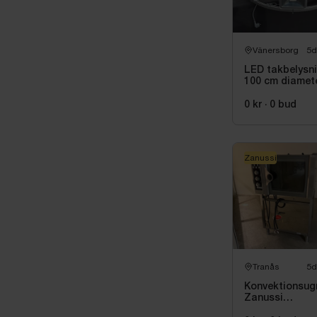
Vänersborg
5d
LED takbelysn
100 cm diamet
0 kr
·
0
bud
Zanussi
Tranås
5d
Konvektionsug
Zanussi
FC50E1E4