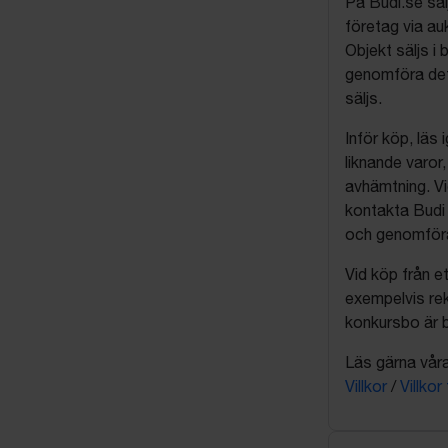
På Budi.se säl
företag via auk
Objekt säljs i 
genomföra det
säljs.
Inför köp, läs
liknande varor
avhämtning. Vi
kontakta Budi 
och genomföra 
Vid köp från et
exempelvis rek
konkursbo är b
Läs gärna våra 
Villkor
/
Villkor