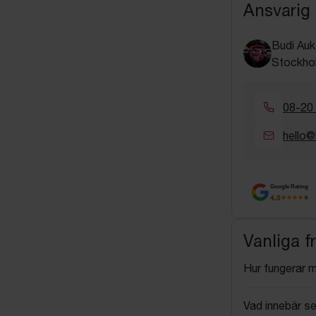
Ansvarig
Budi Auk
Stockho
08-20
hello@
Google Rating
4.5
Vanliga f
Hur fungerar 
Vad innebär se