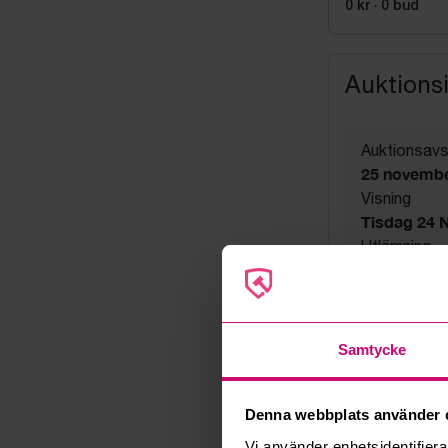
0 kr
·
0
bud
Auktions
Auktionsavs
25 novembe
Visning
Tisdag 24 N
Utlämning
Fredag 27 n
Adress
Linta Gård
Export
Samtycke
Not allowe
Övrigt
Utsatta håll
Denna webbplats använder 
Säljare
Vi använder enhetsidentifierar