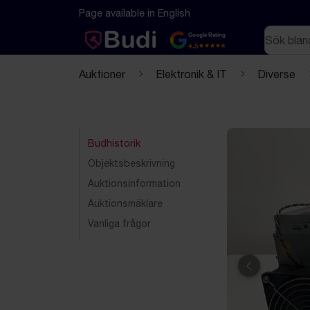
Hoppa till innehåll
Textbaserad (markdown) version av denna sida
Page available in English
Sök
Google Rating
4.5
Auktioner
Elektronik & IT
Diverse
Budhistorik
Objektsbeskrivning
Auktionsinformation
Auktionsmäklare
Vanliga frågor
Föregående