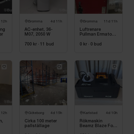
 12h
Bromma
4d 11h
Bromma
11d 11h
ing
AC-enhet, 36-
Luftrenare
er
M07, 2050 W
Pullman Ermator
A1000, 285 W
700 kr
·
11
bud
0 kr
·
0
bud
 12h
Göteborg
4d 15h
Karlstad
4d 10h
n,
Cirka 100 meter
Rökmaskin
pallställage
Beamz Blaze Fog
1200, 1200 W