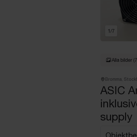
1
/
7
Alla bilder
(7
Bromma, Stock
ASIC A
inklus
supply
Objektbe