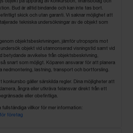
js objekt på uppdrag av konkursbon, finansbolag och
tion. Bud är alltid bindande och kan inte tas bort.
befintligt skick och utan garanti. Vi saknar möjlighet att
aljerade tekniska undersökningar av de objekt som
 igenom objektsbeskrivningen, jämför utropspris mot
, undersök objekt vid utannonserad visningstid samt vid
d betydande avvikelse från objektsbeskrivning,
så snart som möjligt. Köparen ansvarar för att planera
nedmontering, lastning, transport och bortforsling.
t konkursbo gäller särskilda regler. Dina möjligheter att
lamera, ångra eller utkräva felansvar direkt från ett
egränsade eller obefintliga.
fullständiga villkor för mer information:
 för företag