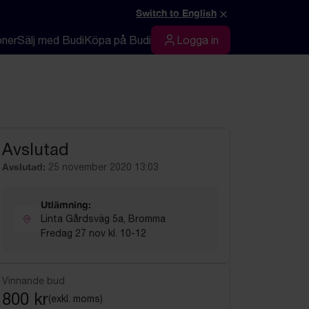
×
Switch to English
oner
Sälj med Budi
Köpa på Budi
Logga in
Logga in
Avslutad
Avslutad:
25 november 2020 13:03
Utlämning:
Linta Gårdsväg 5a, Bromma
Fredag 27 nov kl. 10-12
Vinnande bud
800 kr
(exkl. moms)