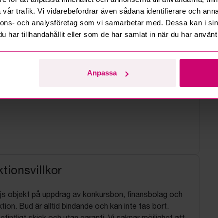
vår trafik. Vi vidarebefordrar även sådana identifierare och anna
nnons- och analysföretag som vi samarbetar med. Dessa kan i sin
har tillhandahållit eller som de har samlat in när du har använt 
Anpassa
tionsvillkor
js objekt på uppdrag av konkursbon, finansbolag och
tion. Bud är alltid bindande och kan inte tas bort.
befintligt skick och utan garanti. Vi saknar möjlighet att