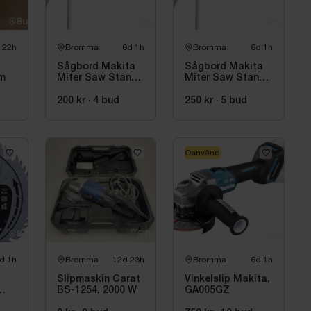
 22h
Bromma
6d 1h
Bromma
6d 1h
Sågbord Makita
Sågbord Makita
mm
Miter Saw Stand
Miter Saw Stand
WST06
WST06
200 kr
·
4
bud
250 kr
·
5
bud
Oanvänd
d 1h
Bromma
12d 23h
Bromma
6d 1h
Slipmaskin Carat
Vinkelslip Makita,
BS-1254, 2000 W
GA005GZ
nga