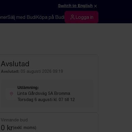
×
Switch to English
oner
Sälj med Budi
Köpa på Budi
Logga in
Logga in
Avslutad
Avslutad:
05 augusti 2026 09:19
Utlämning:
Linta Gårdsväg 5A Bromma
Torsdag 6 augusti kl. 07 till 12
Vinnande bud
0 kr
(exkl. moms)