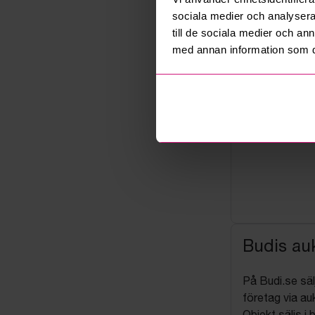
sociala medier och analysera 
till de sociala medier och a
med annan information som du 
Budis auk
På Budi.se säl
företag via auk
Objekt säljs i 