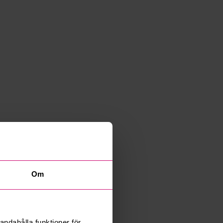
Om
andahålla funktioner för