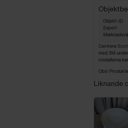
Objektbe
Objekt-ID
Export
Marknadsvä
Centrera Scotc
med 3M-underl
rondellerna ka
Obs! Produkten
Liknande o