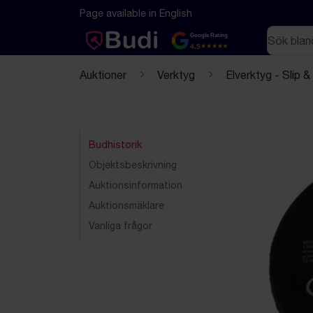
Hoppa till innehåll
Textbaserad (markdown) version av denna sida
Page available in English
Sök
Google Rating
4.5
Auktioner
Verktyg
Elverktyg - Slip &
Budhistorik
Objektsbeskrivning
Auktionsinformation
Auktionsmäklare
Vanliga frågor