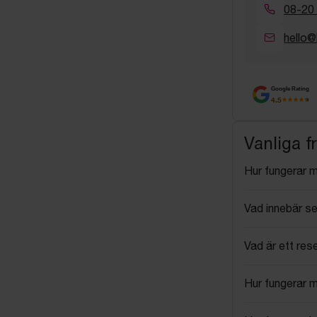
08-20
hello@
Google Rating
4.5
Vanliga f
Hur fungerar 
Vad innebär se
Vad är ett res
Hur fungerar 