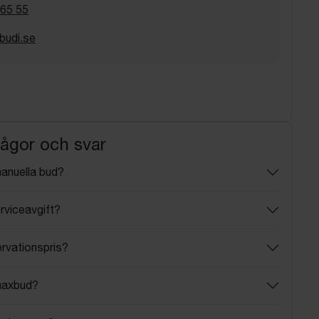
 65 55
budi.se
rågor och svar
manuella bud?
rviceavgift?
ervationspris?
maxbud?