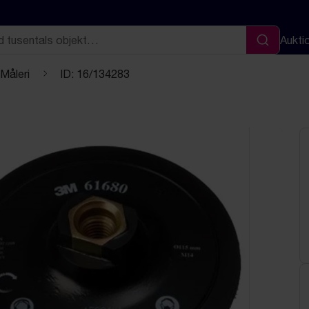
Aukti
Sök
 Måleri
ID: 16/134283