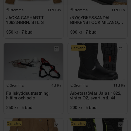
Bromma
11d 10h
Bromma
11d 11h
JACKA CARHARTT
(NYA)YRKESSANDAL
106234BRN. STL S
BIRKENSTOCK MILANO,
ESD NORMAL LÄST
SVART. STL 42
350 kr
·
7
bud
300 kr
·
7
bud
Oanvänd
Bromma
4d 9h
Bromma
11d 9h
Fallskyddsutrustning,
Arbetsstövlar Jalas 1822,
hjälm och sele
vinter O2, svart. stl. 44
250 kr
·
5
bud
200 kr
·
5
bud
Oanvänd
Oanvänd