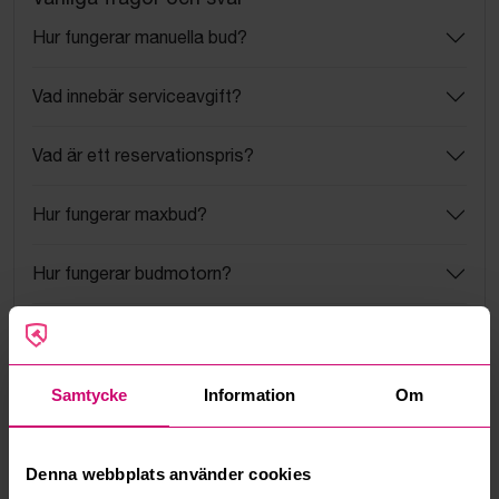
Hur fungerar manuella bud?
Vad innebär serviceavgift?
Vad är ett reservationspris?
Hur fungerar maxbud?
Hur fungerar budmotorn?
Kan jag ångra ett bud?
Kan ni frakta mina vunna objekt?
Samtycke
Information
Om
Läs fler frågor och svar
Denna webbplats använder cookies