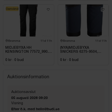
Oanvänd
Bromma
11d 11h
Bromma
11d 11h
MIDJEBYXA HH
(NYA)MIDJEBYXA
KENSINGTON 77572_990.
SNICKERS 6275-9504,
STL C60
MARIN\/SVART AW HF. STL
100
0 kr
·
0
bud
0 kr
·
0
bud
Auktionsinformation
Auktionsavslut
05 augusti 2026 09:20
Visning
Efter ö.k. med hello@budi.se