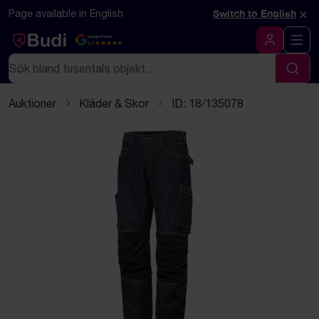
Hoppa till innehåll
Textbaserad (markdown) version av denna sida
×
Page available in English
Switch to English
Google Rating
4.5
Logga in
Sök
Sök
Auktioner
Kläder & Skor
ID: 18/135078