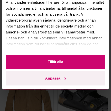
Vi använder enhetsidentifierare för att anpassa innehållet
Mer från samma kategori
och annonserna till användarna, tillhandahålla funktioner
för sociala medier och analysera vår trafik. Vi
vidarebefordrar även sådana identifierare och annan
Oanvänd
Oanvänd
information från din enhet till de sociala medier och
annons- och analysföretag som vi samarbetar med.
Dessa kan i sin tur kombinera informationen med annan
information som du har tillhandahållit eller som de har
samlat in när du har använt deras tjänster.
Bromma
11d 11h
Bromma
11d 10h
Tillåt alla
VÄRMEHUVJACKA
Skyddskänga Jalas 7198
MILWAUKEE M12, SVART
Zenit Evo, stl. 44
HHBL4-0. STL M
400 kr
·
11
bud
350 kr
·
7
bud
Anpassa
Oanvänd