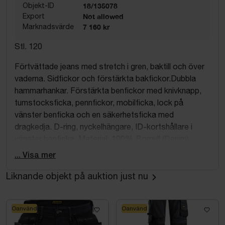
Objekt-ID
18/135078
Export
Not allowed
Marknadsvärde
7 160 kr
Stl. 120
Förtvättade jeans med stretch i gren, baktill och över
vaderna. Sidfickor och förstärkta bakfickor.Dubbla
hammarhankar. Förstärkta benfickor med knivknapp,
tumstocksficka, pennfickor, mobilficka, lock på
vänster benficka och en säkerhetsficka med
dragkedja. D-ring, nyckelhängare, ID-kortshållare i
vänster benficka. Material: 100% Bomull (Denim),
Stretch 47% Polyamid 45% Polyester 8% Elastan
... Visa mer
(Förstärkningar 100% Polyamid). Tvätt: 60°C. Oeko-
tex-certifierad.
Liknande objekt på auktion just nu
Oanvänd
Oanvänd