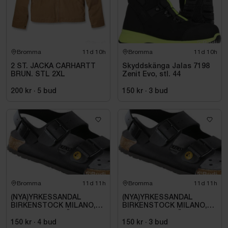
Bromma
11d 10h
Bromma
11d 10h
2 ST. JACKA CARHARTT
Skyddskänga Jalas 7198
BRUN. STL 2XL
Zenit Evo, stl. 44
200 kr
·
5
bud
150 kr
·
3
bud
Bromma
11d 11h
Bromma
11d 11h
(NYA)YRKESSANDAL
(NYA)YRKESSANDAL
BIRKENSTOCK MILANO,
BIRKENSTOCK MILANO,
ESD NORMAL LÄST
ESD NORMAL LÄST
SVART. STL 42
SVART. STL 42
150 kr
·
4
bud
150 kr
·
3
bud