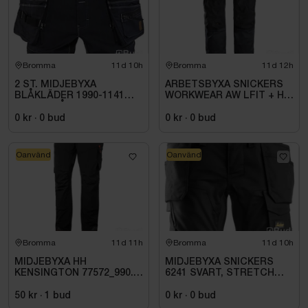
Bromma
11d 10h
Bromma
11d 12h
2 ST. MIDJEBYXA
ARBETSBYXA SNICKERS
BLÅKLÄDER 1990-1141
WORKWEAR AW LFIT + HF
MARINBLÅ/SVART. STL
STORLEK: 116
C44
0 kr
·
0
bud
0 kr
·
0
bud
Oanvänd
Oanvänd
Bromma
11d 11h
Bromma
11d 10h
MIDJEBYXA HH
MIDJEBYXA SNICKERS
KENSINGTON 77572_990.
6241 SVART, STRETCH
STL C62
HANTVERK AW STL. 158
50 kr
·
1
bud
0 kr
·
0
bud