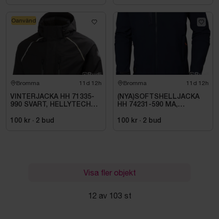
Oanvänd
Bromma
11d 12h
Bromma
11d 12h
VINTERJACKA HH 71335-
(NYA)SOFTSHELLJACKA
990 SVART, HELLYTECH
HH 74231-590 MA,
ARCTIC. STL L
KENSINGTON. STL XL
100 kr
·
2
bud
100 kr
·
2
bud
Visa fler objekt
12 av 103 st