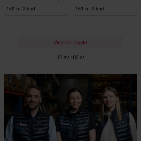
ESD NORMAL LÄST
SVART. STL 42
150 kr
·
3
bud
150 kr
·
3
bud
Visa fler objekt
12 av 103 st