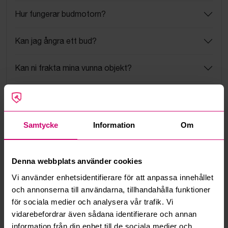
Hur fungerar budmotorn?
Kan jag ångra ett bud?
Kan ni frakta mina vunna objekt?
Läs fler frågor och svar
Samtycke
Information
Om
Mer från samma kategori
Denna webbplats använder cookies
Oanvänd
Oanvänd
Vi använder enhetsidentifierare för att anpassa innehållet
och annonserna till användarna, tillhandahålla funktioner
för sociala medier och analysera vår trafik. Vi
vidarebefordrar även sådana identifierare och annan
information från din enhet till de sociala medier och