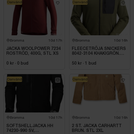
Oanvänd
Oanvänd
Bromma
10d 17h
Bromma
10d 16h
JACKA WOOLPOWER 7234
FLEECETRÖJA SNICKERS
ROSTRÖD, 400G, STL XS
8042-3104 KHAKIGRÖN.
STL XS
0 kr
·
0
bud
50 kr
·
1
bud
Oanvänd
Oanvänd
Bromma
10d 17h
Bromma
10d 16h
SOFTSHELLJACKA HH
2 ST. JACKA CARHARTT
74230-990 SV,
BRUN. STL 2XL