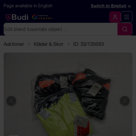
Hoppa till innehåll
Textbaserad (markdown) version av denna sida
×
Page available in English
Switch to English
Google Rating
4.5
Logga in
Sök
Sök
Auktioner
Kläder & Skor
ID: 33/135093
Föregående
Näst