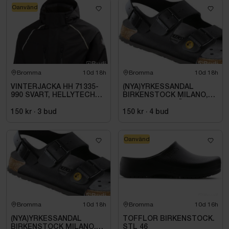
Oanvänd
Bromma
10d 18h
Bromma
10d 18h
VINTERJACKA HH 71335-
(NYA)YRKESSANDAL
990 SVART, HELLYTECH
BIRKENSTOCK MILANO,
ARCTIC. STL L
ESD NORMAL LÄST
SVART. STL 42
150 kr
·
3
bud
150 kr
·
4
bud
Oanvänd
Bromma
10d 18h
Bromma
10d 16h
(NYA)YRKESSANDAL
TOFFLOR BIRKENSTOCK.
BIRKENSTOCK MILANO,
STL 46