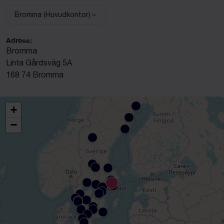
Bromma (Huvudkontor)
Välj anläggning:
Adress:
Bromma
Linta Gårdsväg 5A
168 74 Bromma
+
−