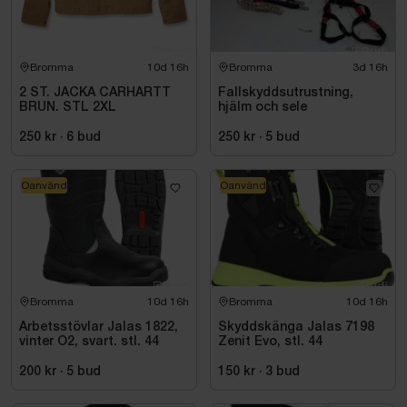
Bromma
10d 16h
Bromma
3d 16h
2 ST. JACKA CARHARTT
Fallskyddsutrustning,
BRUN. STL 2XL
hjälm och sele
250 kr
·
6
bud
250 kr
·
5
bud
Oanvänd
Oanvänd
Bromma
10d 16h
Bromma
10d 16h
Arbetsstövlar Jalas 1822,
Skyddskänga Jalas 7198
vinter O2, svart. stl. 44
Zenit Evo, stl. 44
200 kr
·
5
bud
150 kr
·
3
bud