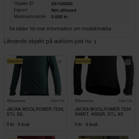
Objekt-ID
33/135093
Export
Not allowed
Marknadsvärde
3 800 kr
Se bilder för mer information om modell/märke.
Liknande objekt på auktion just nu
Oanvänd
Oanvänd
Bromma
10d 17h
Bromma
10d 17h
JACKA WOOLPOWER 7234,
JACKA WOOLPOWER 7234
STL XS.
SVART, 400GR. STL XS
0 kr
·
0
bud
0 kr
·
0
bud