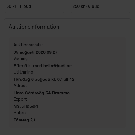
KENSINGTON. STL 4XL
50 kr
·
1
bud
250 kr
·
6
bud
Auktionsinformation
Auktionsavslut
05 augusti 2026 09:27
Visning
Efter ö.k. med hello@budi.se
Utlämning
Torsdag 6 augusti kl. 07 till 12
Adress
Linta Gårdsväg 5A Bromma
Export
Not allowed
Säljare
Företag