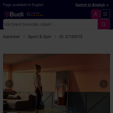
Hoppa till innehåll
Textbaserad (markdown) version av denna sida
×
Page available in English
Switch to English
Google Rating
4.5
Logga in
Sök
Sök
Auktioner
Sport & Gym
ID: 2/135215
Föregående
Näst