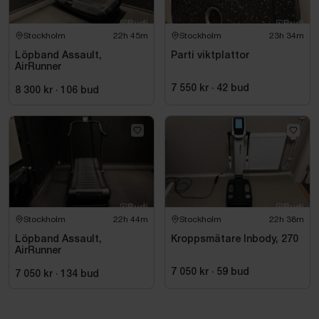
Stockholm
22h 45m
Stockholm
23h 34m
Löpband Assault,
Parti viktplattor
AirRunner
7 550 kr
·
42
bud
8 300 kr
·
106
bud
Stockholm
22h 44m
Stockholm
22h 38m
Löpband Assault,
Kroppsmätare Inbody, 270
AirRunner
7 050 kr
·
59
bud
7 050 kr
·
134
bud