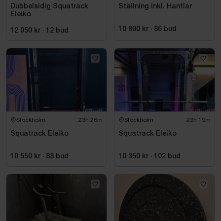
Dubbelsidig Squatrack
Ställning inkl. Hantlar
Eleiko
10 800 kr
·
86
bud
12 050 kr
·
12
bud
Stockholm
23h 26m
Stockholm
23h 19m
Squatrack Eleiko
Squatrack Eleiko
10 550 kr
·
88
bud
10 350 kr
·
102
bud