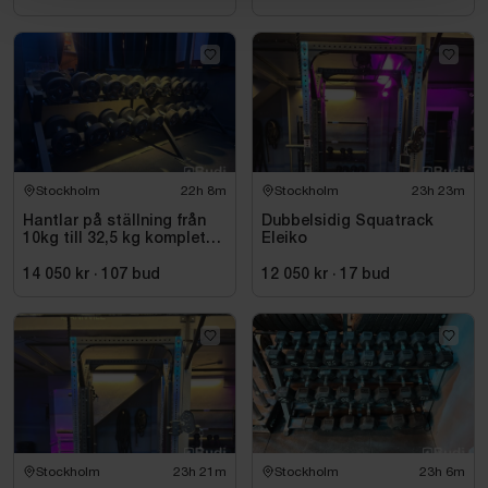
Stockholm
22h 8m
Stockholm
23h 23m
Hantlar på ställning från
Dubbelsidig Squatrack
10kg till 32,5 kg komplett
Eleiko
set
14 050 kr
·
107
bud
12 050 kr
·
17
bud
Stockholm
23h 21m
Stockholm
23h 6m