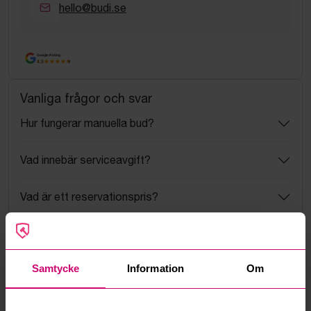
hello@budi.se
Google Rating
4.5
Vanliga frågor och svar
Hur fungerar manuella bud?
Vad innebär serviceavgift?
Vad är ett reservationspris?
Hur fungerar maxbud?
Samtycke
Information
Om
Hur fungerar budmotorn?
Kan jag ångra ett bud?