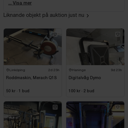
OBSERVERA:
... Visa mer
Enheten levereras utan batteri och måste drivas via
Liknande objekt på auktion just nu
nätadapter (ingår).
Specifikationer
Processor och Operativsystem
Operativsystem: Android 10.1 (RK3399)
RAM/ROM: 4GB RAM / 64GB lagring
CPU: RK3399, 6 kärnor, upp till 1,8 GHz
Linköping
2d 23h
Haninge
9d 23h
Uppdateringsfrekvens: 60 Hz
Roddmaskin, Merach Q1S
Digitalvåg Dymo
Skärm
50 kr
·
1
bud
100 kr
·
2
bud
Storlek: 43 tum pekskärm,
Ljusstyrka: Minst 250 cd/m²
Upplösning: 1920x1080 (Full HD)
Bildförhållande: 16:9
Visningsvinkel: Minst 178° (horisontellt och vertikalt)