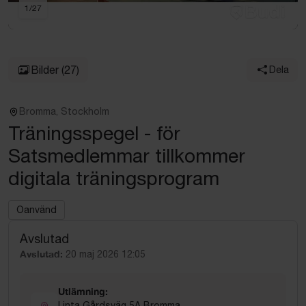
1
/
27
Bilder
(27)
Dela
Bromma, Stockholm
Träningsspegel - för
Satsmedlemmar tillkommer
digitala träningsprogram
Oanvänd
Avslutad
Avslutad:
20 maj 2026 12:05
Utlämning:
Linta Gårdsväg 5A Bromma