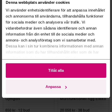
Denna webbplats använder cookies
Vi använder enhetsidentifierare för att anpassa innehållet
Kan ni frakta mina vunna objekt?
och annonserna till användarna, tillhandahålla funktioner
för sociala medier och analysera vår trafik. Vi
Läs fler frågor och svar
vidarebefordrar även sådana identifierare och annan
information från din enhet till de sociala medier och
annons- och analysföretag som vi samarbetar med.
Mer från samma kategori
Dessa kan i sin tur kombinera informationen med annan
information som du har tillhandahållit eller som de har
samlat in när du har använt deras tjänster.
Tillåt alla
Anpassa
Haninge
9d 23h
Stockholm
23h 20m
Gymgolv
Multifunktionell rigg Eleiko
650 kr
·
12
bud
20 050 kr
·
38
bud