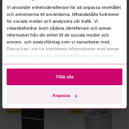
Vi använder enhetsidentifierare för att anpassa innehållet
och annonserna till användarna, tillhandahålla funktioner
Mer från samma kategori
för sociala medier och analysera vår trafik. Vi
vidarebefordrar även sådana identifierare och annan
information från din enhet till de sociala medier och
Oanvänd
Oanvänd
annons- och analysföretag som vi samarbetar med.
Dessa kan i sin tur kombinera informationen med annan
information som du har tillhandahållit eller som de har
samlat in när du har använt deras tjänster.
Bromma
1d 11h
Grästorp
15d 14h
Tillåt alla
Takdusch Gustavsberg,
49 ST. ZNSHINE SOLAR
Estetic Square 150 cc,
540W BIFACIAL
mattsvart
Anpassa
2 550 kr
·
1
bud
2 500 kr
Oanvänd
Oanvänd