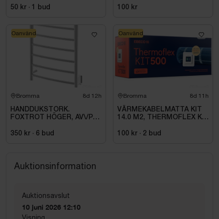
Antal anslutningar: 6
50 kr
·
1
bud
100 kr
Drifttemperatur: 0-120ºC
Oanvänd
Oanvänd
Produkten är en retur och saknar originalemballage.
Bromma
8d 12h
Bromma
8d 11h
HANDDUKSTORK.
VÄRMEKABELMATTA KIT
FOXTROT HÖGER, AV\/PÅ
14.0 M2, THERMOFLEX KIT
KNAPP. 80W \/IP44\/230V
500 1700W
350 kr
·
6
bud
100 kr
·
2
bud
Auktionsinformation
Auktionsavslut
10 juni 2026 12:10
Visning