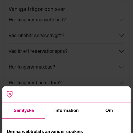
Vanliga frågor och svar
Hur fungerar manuella bud?
Vad innebär serviceavgift?
Vad är ett reservationspris?
Hur fungerar maxbud?
Hur fungerar budmotorn?
Kan jag ångra ett bud?
Samtycke
Information
Om
Kan ni frakta mina vunna objekt?
Läs fler frågor och svar
Denna webbplats använder cookies