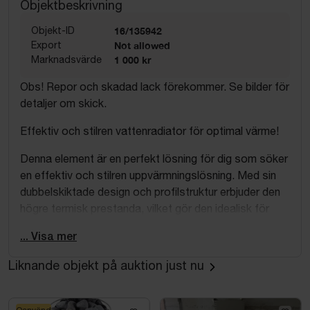
Objektbeskrivning
Objekt-ID
16/135942
Export
Not allowed
Marknadsvärde
1 000 kr
Obs! Repor och skadad lack förekommer. Se bilder för
detaljer om skick.
Effektiv och stilren vattenradiator för optimal värme!
Denna element är en perfekt lösning för dig som söker
en effektiv och stilren uppvärmningslösning. Med sin
dubbelskiktade design och profilstruktur erbjuder den
högre termisk prestanda, vilket gör den idealisk för
både lågtemperaturområden och fjärrvärmesystem.
... Visa mer
Tillverkad av kallvalsad kvalitetsplåt, garanterar denna
radiator hållbarhet och stabilitet. Den platta designen
Liknande objekt på auktion just nu
och inbyggda bafflar ökar värmeeffekten med upp till
30 %, vilket ger en snabb och jämn uppvärmning av
rummet.
Oanvänd