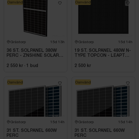
Oanvänd
Oanvänd
Grästorp
15d 13h
Grästorp
15d 14h
36 ST. SOLPANEL 380W
19 ST. SOLPANEL 480W N-
PERC - ZNSHINE SOLAR-
TYPE TOPCON - LEAPTON
380W BIFACIAL SR
480WBIFACIAL
2 550 kr
·
1
bud
2 500 kr
Oanvänd
Oanvänd
Grästorp
15d 14h
Grästorp
15d 14h
31 ST. SOLPANEL 660W
31 ST. SOLPANEL 660W
PERC
PERC