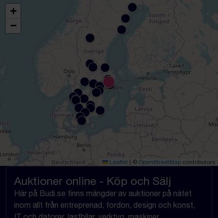
+
−
Leaflet
|
©
OpenStreetMap
contributors
Auktioner online - Köp och Sälj
Här på Budi.se finns mängder av auktioner på nätet
inom allt från entreprenad, fordon, design och konst,
IT och datorer, lastbilar, verktyg, maskiner,