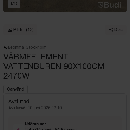
1
/
12
Bilder
(12)
Dela
Bromma, Stockholm
VÄRMEELEMENT
VATTENBUREN 90X100CM
2470W
Oanvänd
Avslutad
Avslutad:
10 juni 2026 12:10
Utlämning:
Linta Gårdsväg 5A Bromma