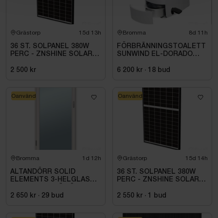
Grästorp
15d 13h
Bromma
8d 11h
36 ST. SOLPANEL 380W
FÖRBRÄNNINGSTOALETT
PERC - ZNSHINE SOLAR-
SUNWIND EL-DORADO
380W BIFACIAL SR
PLUS
2 500 kr
6 200 kr
·
18
bud
Oanvänd
Oanvänd
Bromma
1d 12h
Grästorp
15d 14h
ALTANDÖRR SOLID
36 ST. SOLPANEL 380W
ELEMENTS 3-HELGLAS
PERC - ZNSHINE SOLAR-
VHED 9X21 TRÄ VÄNSTER
380W BIFACIAL SR
2 650 kr
·
29
bud
2 550 kr
·
1
bud