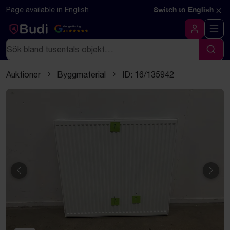
Hoppa till innehåll
Textbaserad (markdown) version av denna sida
×
Page available in English
Switch to English
Google Rating
4.5
Logga in
Sök
Sök
Auktioner
Byggmaterial
ID: 16/135942
Föregående
Näst