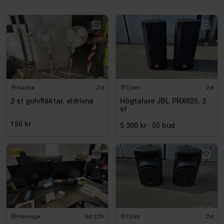
Display och kontrollpanel
DMX in/ut
Inklusive case och clamps
För mer info om drifttimmar eller liknande, kontakta
ansvarig mäklare på Budi.
Nacka
2d
Tjörn
2d
2 st golvfläktar, eldrivna
Högtalare JBL PRX625, 2
st
150 kr
5 300 kr
·
55
bud
LG
Haninge
8d 22h
Tjörn
2d