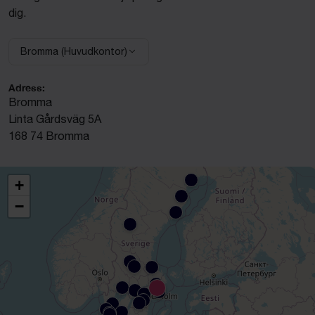
dig.
Bromma (Huvudkontor)
Välj anläggning:
Adress:
Bromma
Linta Gårdsväg 5A
168 74 Bromma
+
−