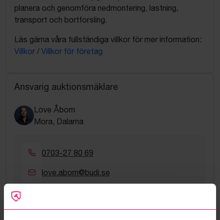
planera och genomföra nedmontering, lastning,
transport och bortforsling.
Läs gärna våra fullständiga villkor för mer information:
Villkor
/
Villkor för företag
Ansvarig auktionsmäklare
Love Åbom
Mora, Dalarna
0703-27 80 69
love.abom@budi.se
Google Rating
4.5