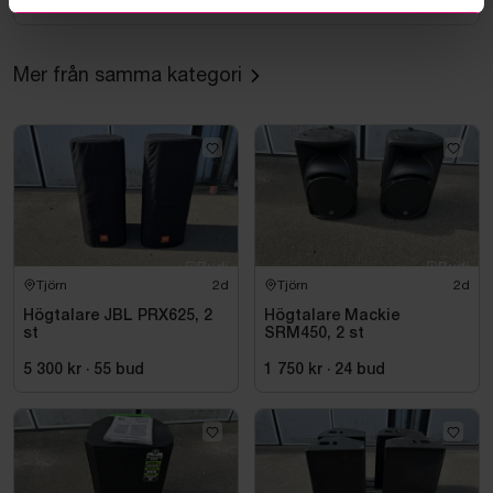
Mer från samma kategori
Tjörn
2d
Tjörn
2d
Högtalare JBL PRX625, 2
Högtalare Mackie
st
SRM450, 2 st
5 300 kr
·
55
bud
1 750 kr
·
24
bud