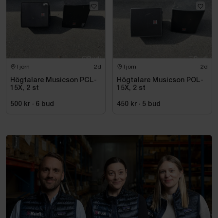
Tjörn
2d
Tjörn
2d
Högtalare Musicson PCL-
Högtalare Musicson POL-
15X, 2 st
15X, 2 st
500 kr
·
6
bud
450 kr
·
5
bud