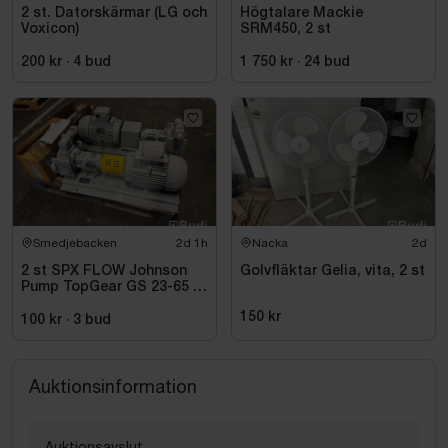
2 st. Datorskärmar (LG och
Högtalare Mackie
Voxicon)
SRM450, 2 st
200 kr
·
4
bud
1 750 kr
·
24
bud
Smedjebacken
2d 1h
Nacka
2d
2 st SPX FLOW Johnson
Golvfläktar Gelia, vita, 2 st
Pump TopGear GS 23-65 |
2023
150 kr
100 kr
·
3
bud
Auktionsinformation
Auktionsavslut