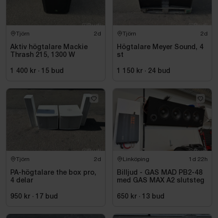
Tjörn
2d
Tjörn
2d
Aktiv högtalare Mackie
Högtalare Meyer Sound, 4
Thrash 215, 1300 W
st
1 400 kr
·
15
bud
1 150 kr
·
24
bud
Tjörn
2d
Linköping
1d 22h
PA-högtalare the box pro,
Billjud - GAS MAD PB2-48
4 delar
med GAS MAX A2 slutsteg
950 kr
·
17
bud
650 kr
·
13
bud