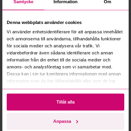
Samtycke
Information
Om
Vanliga frågor och svar
Hur fungerar manuella bud?
Denna webbplats använder cookies
Vi använder enhetsidentifierare för att anpassa innehållet
Vad innebär serviceavgift?
och annonserna till användarna, tillhandahålla funktioner
för sociala medier och analysera vår trafik. Vi
Vad är ett reservationspris?
vidarebefordrar även sådana identifierare och annan
information från din enhet till de sociala medier och
Hur fungerar maxbud?
annons- och analysföretag som vi samarbetar med.
Dessa kan i sin tur kombinera informationen med annan
information som du har tillhandahållit eller som de har
Hur fungerar budmotorn?
samlat in när du har använt deras tjänster.
Kan jag ångra ett bud?
Tillåt alla
Kan ni frakta mina vunna objekt?
Anpassa
Läs fler frågor och svar