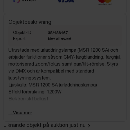
Objektbeskrivning
Objekt-ID
35/136167
Export
Not allowed
Utrustade med urladdningslampa (MSR 1200 SA) och
erbjuder funktioner såsom CMY-färgblandning, färghjul,
motoriserad zoom/fokus samt pan/tilt-rörelse. Styrs
via DMX och är kompatibel med standard
ljusstyrningssystem.
Ljuskälla: MSR 1200 SA (urladdningslampa)
Effektförbrukning: 1200W
Elektroniskt ballast
DMX-styrning
CMY-färgblandning + färghjul
... Visa mer
Motoriserad zoom och fokus
Liknande objekt på auktion just nu
Pan/Tilt-rörelse