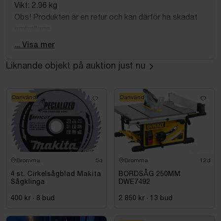
Vikt: 2.96 kg
Obs! Produkten är en retur och kan därför ha skadat
emballage.
... Visa mer
Liknande objekt på auktion just nu
Oanvänd
Oanvänd
Bromma
5d
Bromma
12d
4 st. Cirkelsågblad Makita
BORDSÅG 250MM
Sågklinga
DWE7492
400 kr
·
8
bud
2 850 kr
·
13
bud