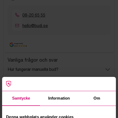
08-20 65 55
hello@budi.se
Google Rating
4.5
Vanliga frågor och svar
Hur fungerar manuella bud?
Vad innebär serviceavgift?
Vad är ett reservationspris?
Samtycke
Information
Om
Hur fungerar maxbud?
Denna webbplats använder cookies