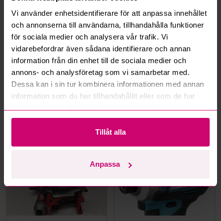
Vi använder enhetsidentifierare för att anpassa innehållet
Hur fungerar budmotorn?
och annonserna till användarna, tillhandahålla funktioner
för sociala medier och analysera vår trafik. Vi
Kan jag ångra ett bud?
vidarebefordrar även sådana identifierare och annan
information från din enhet till de sociala medier och
Kan ni frakta mina vunna objekt?
annons- och analysföretag som vi samarbetar med.
Dessa kan i sin tur kombinera informationen med annan
Läs fler frågor och svar
information som du har tillhandahållit eller som de har
samlat in när du har använt deras tjänster.
Mer från samma kategori
Tillåt alla
Milwaukee
Oanvänd
Anpassa