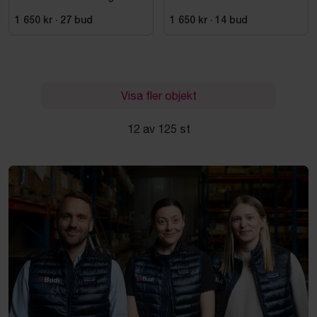
Bosch, GTA 2500
1 650 kr
·
27
bud
1 650 kr
·
14
bud
Visa fler objekt
12 av 125 st