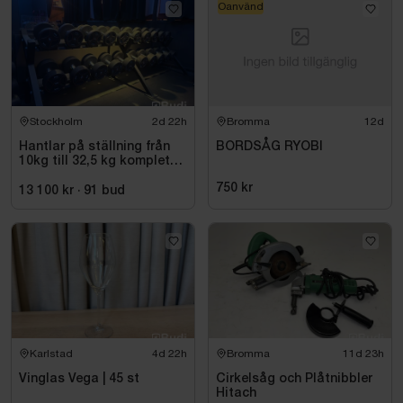
Oanvänd
Stockholm
2d 22h
Bromma
12d
Hantlar på ställning från
BORDSÅG RYOBI
10kg till 32,5 kg komplett
set
750 kr
13 100 kr
·
91
bud
Karlstad
4d 22h
Bromma
11d 23h
Vinglas Vega | 45 st
Cirkelsåg och Plåtnibbler
Hitach