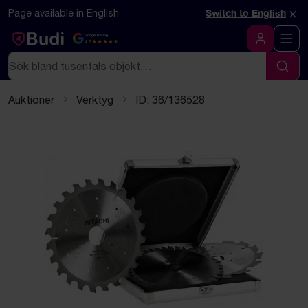
Hoppa till innehåll
Textbaserad (markdown) version av denna sida
×
Page available in English
Switch to English
Google Rating
4.5
Logga in
Sök
Sök
Auktioner
Verktyg
ID: 36/136528