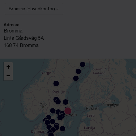
Bromma (Huvudkontor)
Välj anläggning:
Adress:
Bromma
Linta Gårdsväg 5A
168 74 Bromma
+
−