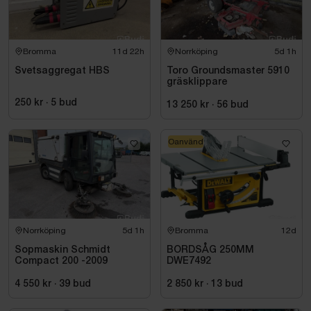
Bromma
11d 22h
Norrköping
5d 1h
Svetsaggregat HBS
Toro Groundsmaster 5910
gräsklippare
250 kr
·
5
bud
13 250 kr
·
56
bud
Oanvänd
Norrköping
5d 1h
Bromma
12d
Sopmaskin Schmidt
BORDSÅG 250MM
Compact 200 -2009
DWE7492
4 550 kr
·
39
bud
2 850 kr
·
13
bud