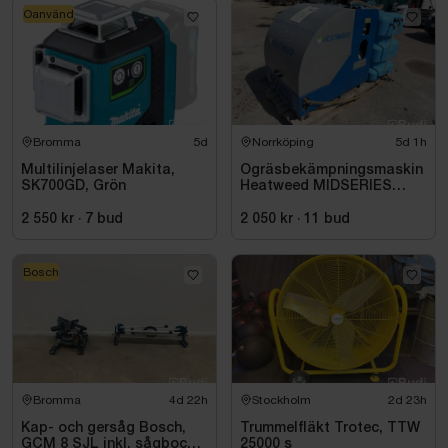
Oanvänd
Bromma
5d
Norrköping
5d 1h
Multilinjelaser Makita,
Ogräsbekämpningsmaskin
SK700GD, Grön
Heatweed MIDSERIES
22/8, -2015
2 550 kr
·
7
bud
2 050 kr
·
11
bud
Bosch
Bromma
4d 22h
Stockholm
2d 23h
Kap- och gersåg Bosch,
Trummelfläkt Trotec, TTW
GCM 8 SJL inkl. sågbock
25000 s