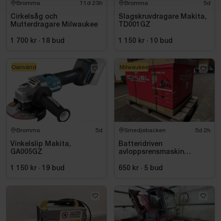
Bromma
11d 23h
Bromma
5d
Cirkelsåg och
Slagskruvdragare Makita,
Mutterdragare Milwaukee
TD001GZ
1 700 kr
·
18
bud
1 150 kr
·
10
bud
Oanvänd
Milwaukee
Bromma
5d
Smedjebacken
5d 2h
Vinkelslip Makita,
Batteridriven
GA005GZ
avloppsrensmaskin
Milwaukee M18 FUEL M18
FSSM-121 | Oanvänd
1 150 kr
·
19
bud
650 kr
·
5
bud