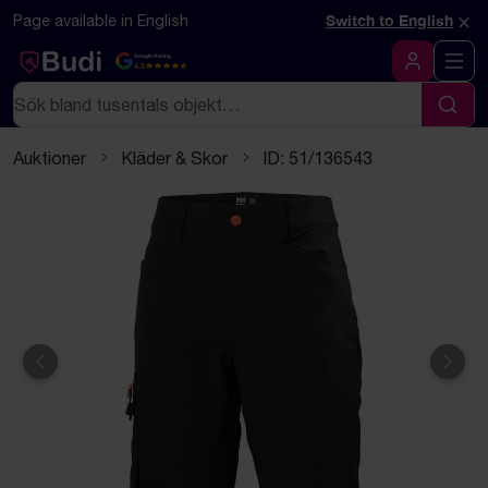
Hoppa till innehåll
Textbaserad (markdown) version av denna sida
×
Page available in English
Switch to English
Google Rating
4.5
Logga in
Sök
Sök
Auktioner
Kläder & Skor
ID: 51/136543
Föregående
Näst