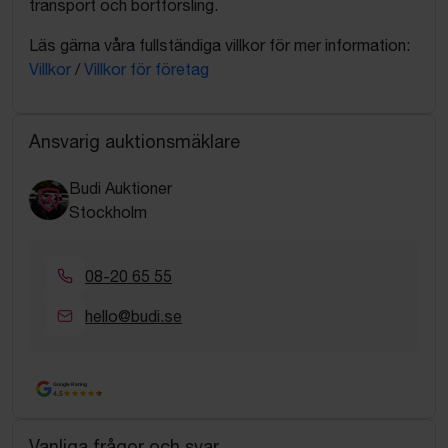
transport och bortforsling.
Läs gärna våra fullständiga villkor för mer information:
Villkor
/
Villkor för företag
Ansvarig auktionsmäklare
Budi Auktioner
Stockholm
08-20 65 55
hello@budi.se
Google Rating
4.5
Vanliga frågor och svar