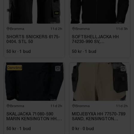
Bromma
11d 2h
Bromma
11d 3h
SHORTS SNICKERS 6175-
SOFTSHELLJACKA HH
0404. STL 50
74230-990 SV,
KENSINGTON. STL 4XL
50 kr
·
1
bud
50 kr
·
1
bud
Oanvänd
Bromma
11d 2h
Bromma
11d 2h
SKALJACKA 71080-590
MIDJEBYXA HH 77570-789
MARIN KENSINGTON HH.
SAND, KENSINGTON
STL XL
HANTVERK STL. C44
50 kr
·
1
bud
0 kr
·
0
bud