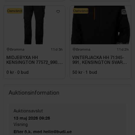
Oanvänd
Oanvänd
Bromma
11d 3h
Bromma
11d 2h
MIDJEBYXA HH
VINTERJACKA HH 71345-
KENSINGTON 77572_990.
991, KENSINGTON SVART
STL C60
STL. L
0 kr
·
0
bud
50 kr
·
1
bud
Auktionsinformation
Auktionsavslut
13 maj 2026 09:26
Visning
Efter ö.k. med hello@budi.se