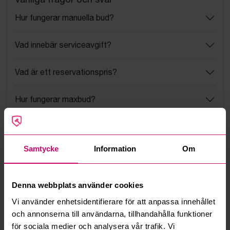
Hur fungerar manuella bud?
Vad innebär serviceavgift?
Vad är ett reservationspris?
Hur fungerar maxbud?
Hur fungerar budmotorn?
Samtycke
Information
Om
Kan jag ångra ett bud?
Kan ni frakta mina vunna objekt?
Denna webbplats använder cookies
Vi använder enhetsidentifierare för att anpassa innehållet
Läs fler frågor och svar
och annonserna till användarna, tillhandahålla funktioner
för sociala medier och analysera vår trafik. Vi