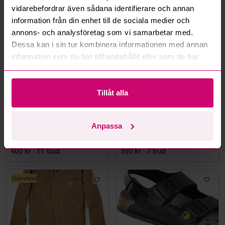
vidarebefordrar även sådana identifierare och annan
Mer från samma kategori
information från din enhet till de sociala medier och
annons- och analysföretag som vi samarbetar med.
Dessa kan i sin tur kombinera informationen med annan
Oanvänd
Oanvänd
information som du har tillhandahållit eller som de har
samlat in när du har använt deras tjänster.
Tillåt alla
Bromma
11d 3h
Bromma
11d 2h
Anpassa
VÄRMEHUVJACKA
Skyddskänga Jalas 7198
MILWAUKEE M12, SVART
Zenit Evo, stl. 44
HHBL4-0. STL M
400 kr
·
11
bud
350 kr
·
7
bud
Oanvänd