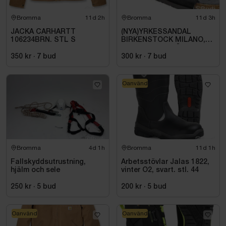
Bromma
11d 2h
Bromma
11d 3h
JACKA CARHARTT
(NYA)YRKESSANDAL
106234BRN. STL S
BIRKENSTOCK MILANO,
ESD NORMAL LÄST
SVART. STL 42
350 kr
·
7
bud
300 kr
·
7
bud
Oanvänd
Bromma
4d 1h
Bromma
11d 1h
Fallskyddsutrustning,
Arbetsstövlar Jalas 1822,
hjälm och sele
vinter O2, svart. stl. 44
250 kr
·
5
bud
200 kr
·
5
bud
Oanvänd
Oanvänd