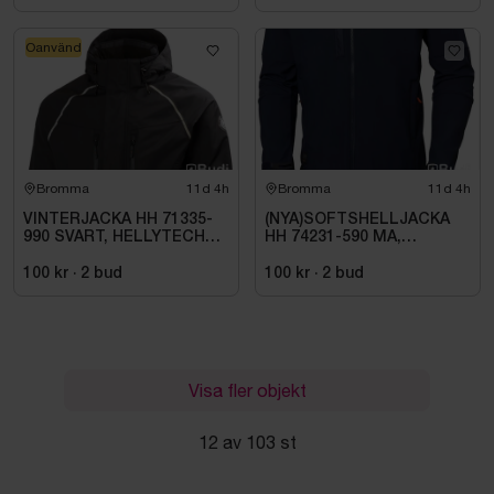
Oanvänd
Bromma
11d 4h
Bromma
11d 4h
VINTERJACKA HH 71335-
(NYA)SOFTSHELLJACKA
990 SVART, HELLYTECH
HH 74231-590 MA,
ARCTIC. STL L
KENSINGTON. STL XL
100 kr
·
2
bud
100 kr
·
2
bud
Visa fler objekt
12 av 103 st