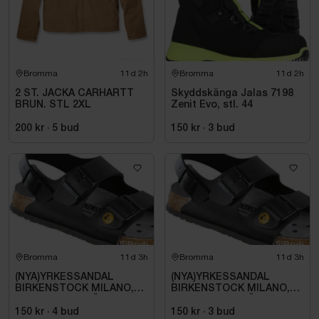
Bromma
11d 2h
Bromma
11d 2h
2 ST. JACKA CARHARTT
Skyddskänga Jalas 7198
BRUN. STL 2XL
Zenit Evo, stl. 44
200 kr
·
5
bud
150 kr
·
3
bud
Bromma
11d 3h
Bromma
11d 3h
(NYA)YRKESSANDAL
(NYA)YRKESSANDAL
BIRKENSTOCK MILANO,
BIRKENSTOCK MILANO,
ESD NORMAL LÄST
ESD NORMAL LÄST
SVART. STL 42
SVART. STL 42
150 kr
·
4
bud
150 kr
·
3
bud