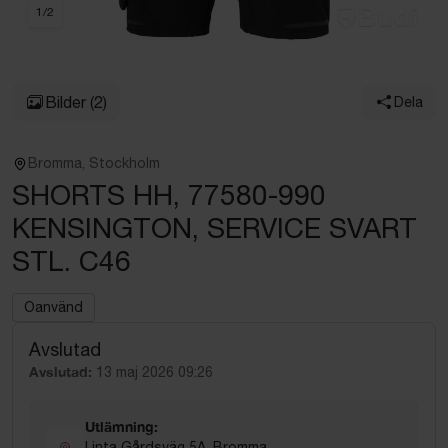
1
/
2
Bilder
(2)
Dela
Bromma, Stockholm
SHORTS HH, 77580-990
KENSINGTON, SERVICE SVART
STL. C46
Oanvänd
Avslutad
Avslutad:
13 maj 2026 09:26
Utlämning:
Linta Gårdsväg 5A, Bromma