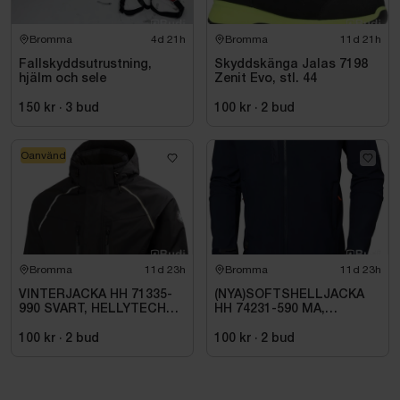
Bromma
4d 21h
Bromma
11d 21h
Fallskyddsutrustning,
Skyddskänga Jalas 7198
hjälm och sele
Zenit Evo, stl. 44
150 kr
·
3
bud
100 kr
·
2
bud
Oanvänd
Bromma
11d 23h
Bromma
11d 23h
VINTERJACKA HH 71335-
(NYA)SOFTSHELLJACKA
990 SVART, HELLYTECH
HH 74231-590 MA,
ARCTIC. STL L
KENSINGTON. STL XL
100 kr
·
2
bud
100 kr
·
2
bud