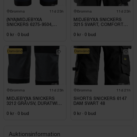
Bromma
11d 23h
Bromma
11d 23h
(NYA)MIDJEBYXA
MIDJEBYXA SNICKERS
SNICKERS 6275-9504,
3215 SVART, COMFORT
MARIN\/SVART AW HF. STL
COTTON HF. STL 112
100
0 kr
·
0
bud
0 kr
·
0
bud
Oanvänd
Oanvänd
Bromma
11d 23h
Bromma
11d 21h
MIDJEBYXA SNICKERS
SHORTS SNICKERS 6147
3212 GRÅ\/SV, DURATWILL
DAM SVART 48
HF. STL 108
0 kr
·
0
bud
0 kr
·
0
bud
Auktionsinformation