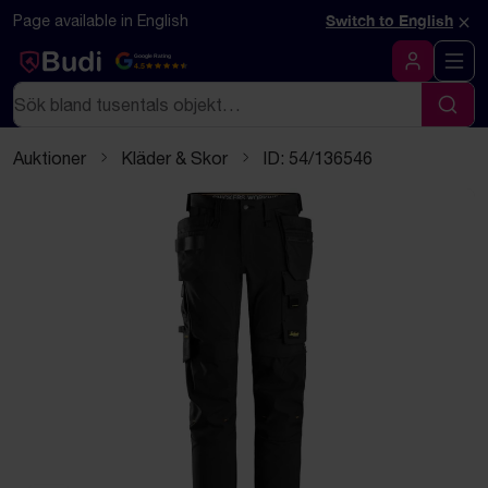
Hoppa till innehåll
Textbaserad (markdown) version av denna sida
×
Page available in English
Switch to English
Google Rating
4.5
Logga in
Sök
Sök
Auktioner
Kläder & Skor
ID: 54/136546