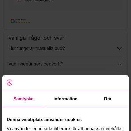
Google Rating
4.5
Vanliga frågor och svar
Hur fungerar manuella bud?
Vad innebär serviceavgift?
Vad är ett reservationspris?
Hur fungerar maxbud?
Samtycke
Information
Om
Hur fungerar budmotorn?
Denna webbplats använder cookies
Kan jag ångra ett bud?
Vi använder enhetsidentifierare för att anpassa innehållet