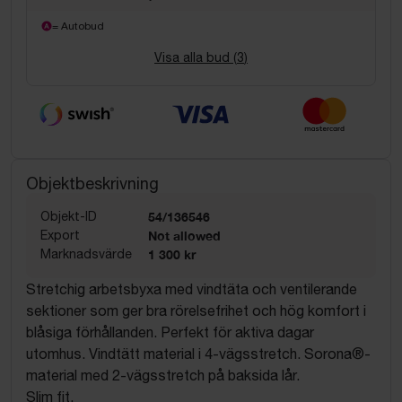
= Autobud
Visa alla bud (
3
)
Objektbeskrivning
Objekt-ID
54/136546
Export
Not allowed
Marknadsvärde
1 300 kr
Stretchig arbetsbyxa med vindtäta och ventilerande
sektioner som ger bra rörelsefrihet och hög komfort i
blåsiga förhållanden. Perfekt för aktiva dagar
utomhus. Vindtätt material i 4-vägsstretch. Sorona®-
material med 2-vägsstretch på baksida lår.
Slim fit.