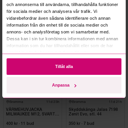
och annonserna till användarna, tillhandahålla funktioner
Kan ni frakta mina vunna objekt?
för sociala medier och analysera vår trafik. Vi
vidarebefordrar även sådana identifierare och annan
Läs fler frågor och svar
information från din enhet till de sociala medier och
annons- och analysföretag som vi samarbetar med.
Dessa kan i sin tur kombinera informationen med annan
information som du har tillhandahållit eller som de har
Mer från samma kategori
samlat in när du har använt deras tjänster.
Oanvänd
Oanvänd
Tillåt alla
Anpassa
Bromma
11d 23h
Bromma
11d 21h
VÄRMEHUVJACKA
Skyddskänga Jalas 7198
MILWAUKEE M12, SVART
Zenit Evo, stl. 44
HHBL4-0. STL M
400 kr
·
11
bud
350 kr
·
7
bud