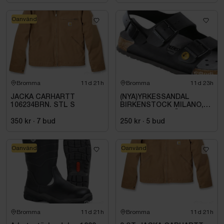
Oanvänd
Bromma
11d 21h
Bromma
11d 23h
JACKA CARHARTT
(NYA)YRKESSANDAL
106234BRN. STL S
BIRKENSTOCK MILANO,
ESD NORMAL LÄST
SVART. STL 42
350 kr
·
7
bud
250 kr
·
5
bud
Oanvänd
Oanvänd
Bromma
11d 21h
Bromma
11d 21h