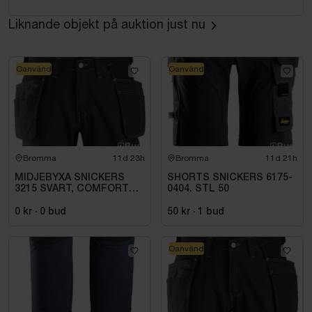
Liknande objekt på auktion just nu
Oanvänd
Oanvänd
Bromma
11d 23h
Bromma
11d 21h
MIDJEBYXA SNICKERS
SHORTS SNICKERS 6175-
3215 SVART, COMFORT
0404. STL 50
COTTON HF .STL 108
0 kr
·
0
bud
50 kr
·
1
bud
Oanvänd