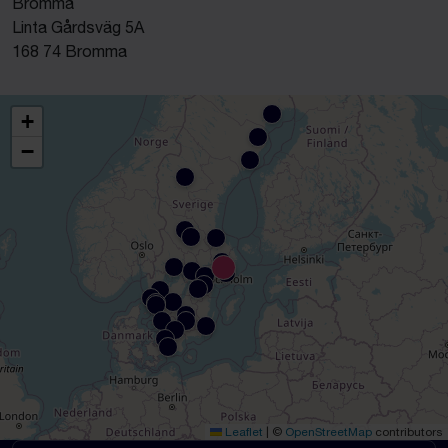
Bromma
Linta Gårdsväg 5A
168 74 Bromma
+
−
Leaflet
|
©
OpenStreetMap
contributors