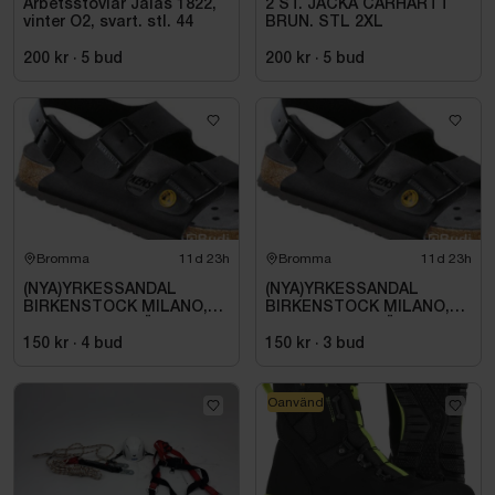
Arbetsstövlar Jalas 1822,
2 ST. JACKA CARHARTT
vinter O2, svart. stl. 44
BRUN. STL 2XL
200 kr
·
5
bud
200 kr
·
5
bud
Bromma
11d 23h
Bromma
11d 23h
(NYA)YRKESSANDAL
(NYA)YRKESSANDAL
BIRKENSTOCK MILANO,
BIRKENSTOCK MILANO,
ESD NORMAL LÄST
ESD NORMAL LÄST
SVART. STL 42
SVART. STL 42
150 kr
·
4
bud
150 kr
·
3
bud
Oanvänd