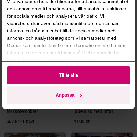
Kan ni frakta mina vunna objekt?
Vi använder enhetsidentifierare för att anpassa innehållet
och annonserna till användarna, tillhandahålla funktioner
Läs fler frågor och svar
för sociala medier och analysera vår trafik. Vi
vidarebefordrar även sådana identifierare och annan
information från din enhet till de sociala medier och
annons- och analysföretag som vi samarbetar med.
Mer från samma kategori
Dessa kan i sin tur kombinera informationen med annan
information som du har tillhandahållit eller som de har
samlat in när du har använt deras tjänster.
Tillåt alla
Anpassa
Kävlinge
4d 3h
Nacka
4d 3h
Stort parti fabriksnya
4 karmstolar, trä, svart
förskolemöbler
lädersits med nitar
500 kr
·
1
bud
4 000 kr