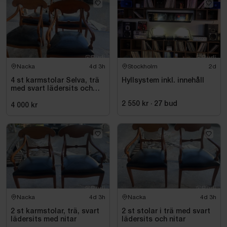
Nacka
4d 3h
Stockholm
2d
4 st karmstolar Selva, trä
Hyllsystem inkl. innehåll
med svart lädersits och
nitar
2 550 kr
·
27
bud
4 000 kr
Nacka
4d 3h
Nacka
4d 3h
2 st karmstolar, trä, svart
2 st stolar i trä med svart
lädersits med nitar
lädersits och nitar