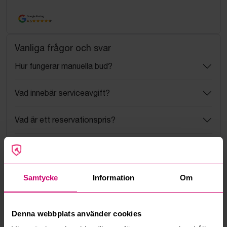
Google Rating
4.5
Vanliga frågor och svar
Hur fungerar manuella bud?
Vad innebär serviceavgift?
Vad är ett reservationspris?
Hur fungerar maxbud?
Hur fungerar budmotorn?
Samtycke
Information
Om
Kan jag ångra ett bud?
Denna webbplats använder cookies