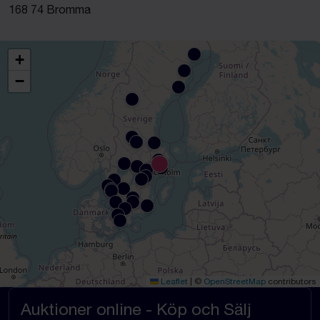
168 74 Bromma
+
−
Leaflet
|
©
OpenStreetMap
contributors
Auktioner online - Köp och Sälj