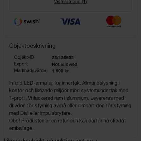
Visa alla bud (
1
)
Objektbeskrivning
Objekt-ID
23/136602
Export
Not allowed
Marknadsvärde
1 699 kr
Infälld LED-armatur för innertak. Allmänbelysning i
kontor och liknande miljöer med systemundertak med
T-profil. Vitlackerad ram i aluminium. Levereras med
drivdon för styrning av/på eller dimbart don för styrning
med Dali eller impulsbrytare.
Obs! Produkten är en retur och kan därför ha skadat
emballage.
Liknande objekt på auktion just nu