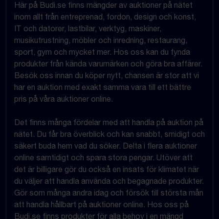
Här på Budi.se finns mängder av auktioner på nätet
inom allt från entreprenad, fordon, design och konst,
IT och datorer, lastbilar, verktyg, maskiner,
musikutrustning, möbler och inredning, restaurang,
sport, gym och mycket mer. Hos oss kan du fynda
produkter från kända varumärken och göra bra affärer.
Besök oss innan du köper nytt, chansen är stor att vi
har en auktion med exakt samma vara till ett bättre
pris på våra auktioner online.
Det finns många fördelar med att handla på auktion på
nätet. Du får bra överblick och kan snabbt, smidigt och
säkert buda hem vad du söker. Delta i flera auktioner
online samtidigt och spara stora pengar. Utöver att
det är billigare gör du också en insats för klimatet när
du väljer att handla använda och begagnade produkter.
Gör som många andra idag och försök till största mån
att handla hållbart på auktioner online. Hos oss på
Budi.se finns produkter för alla behov i en mängd