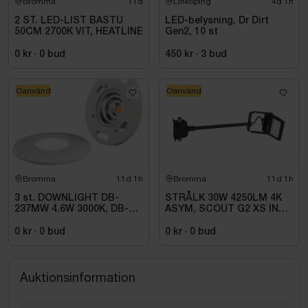
Bromma
11d
Linköping
4d 1h
2 ST. LED-LIST BASTU
LED-belysning, Dr Dirt
50CM 2700K VIT, HEATLINE
Gen2, 10 st
0 kr
·
0
bud
450 kr
·
3
bud
Oanvänd
Oanvänd
Bromma
11d 1h
Bromma
11d 1h
3 st. DOWNLIGHT DB-
STRÅLK 30W 4250LM 4K
237MW 4.6W 3000K, DB-
ASYM, SCOUT G2 XS INKL
237MW
0,5M ARM
0 kr
·
0
bud
0 kr
·
0
bud
Auktionsinformation