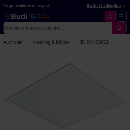
Hoppa till innehåll
Textbaserad (markdown) version av denna sida
×
Page available in English
Switch to English
Google Rating
4.5
Logga in
Sök
Sök
Auktioner
Inredning & Möbler
ID: 23/136602