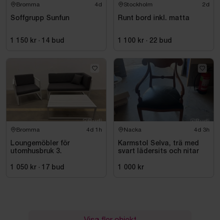
Bromma
4d
Stockholm
2d
Soffgrupp Sunfun
Runt bord inkl. matta
1 150 kr
·
14
bud
1 100 kr
·
22
bud
Bromma
4d 1h
Nacka
4d 3h
Loungemöbler för
Karmstol Selva, trä med
utomhusbruk 3.
svart lädersits och nitar
1 050 kr
·
17
bud
1 000 kr
Visa fler objekt