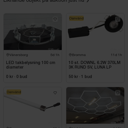
Oanvänd
Vänersborg
5d 1h
Bromma
11d 1h
LED takbelysning 100 cm
10 st. DOWNL 6.2W 370LM
diameter
3K RUND SV, LUNA LP
0 kr
·
0
bud
50 kr
·
1
bud
Oanvänd