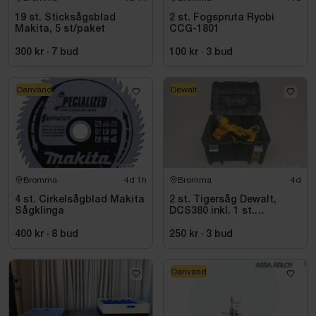
19 st. Sticksågsblad
2 st. Fogspruta Ryobi
Makita, 5 st/paket
CCG-1801
300 kr
·
7
bud
100 kr
·
3
bud
Oanvänd
Dewalt
Bromma
4d 1h
Bromma
4d
4 st. Cirkelsågblad Makita
2 st. Tigersåg Dewalt,
Sågklinga
DCS380 inkl. 1 st.
Vinkelslip Dewalt, DC411
400 kr
·
8
bud
250 kr
·
3
bud
Oanvänd