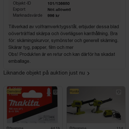
Objekt-ID
101/136680
Export
Not allowed
Marknadsvärde
996 kr
Tillverkad av volframverktygsstål, erbjuder dessa blad
oöverträffad skärpa och överlägsen kanthållning. Bra
för: skärningskurvor, symönster och generell skärning.
Skärar tyg, papper, film och mer
Obs! Produkten är en retur och kan därför ha skadat
emballage.
Liknande objekt på auktion just nu
Oanvänd
Ryobi
Bromma
4d 1h
Bromma
11d