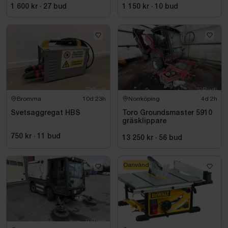
1 600 kr
·
27
bud
1 150 kr
·
10
bud
Bromma
10d 23h
Norrköping
4d 2h
Svetsaggregat HBS
Toro Groundsmaster 5910
gräsklippare
750 kr
·
11
bud
13 250 kr
·
56
bud
Oanvänd