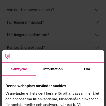
Vad är ett reservationspris?
Hur fungerar maxbud?
Hur fungerar budmotorn?
Kan jag ångra ett bud?
Kan ni frakta mina vunna objekt?
Samtycke
Information
Om
Läs fler frågor och svar
Denna webbplats använder cookies
Mer från samma kategori
Vi använder enhetsidentifierare för att anpassa innehållet
och annonserna till användarna, tillhandahålla funktioner
för sociala medier och analysera vår trafik. Vi
Milwaukee
Milwaukee