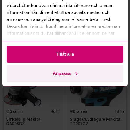
vidarebefordrar även sådana identifierare och annan
information från din enhet till de sociala medier och
annons- och analysföretag som vi samarbetar med.
Dessa kan i sin tur kombinera informationen med annan
information som du har tillhandahållit eller som de har
Smedjebacken
4d 3h
Bromma
11d
samlat in när du har använt deras tjänster.
Batteridriven
Cirkelsåg och
avloppsrensmaskin
Mutterdragare Milwaukee
Tillåt alla
Milwaukee M18 FUEL M18
FSSM-121 | Oanvänd
3 150 kr
·
23
bud
1 800 kr
·
20
bud
Anpassa
Oanvänd
Oanvänd
Bromma
4d 1h
Bromma
4d 1h
Vinkelslip Makita,
Slagskruvdragare Makita,
GA005GZ
TD001GZ