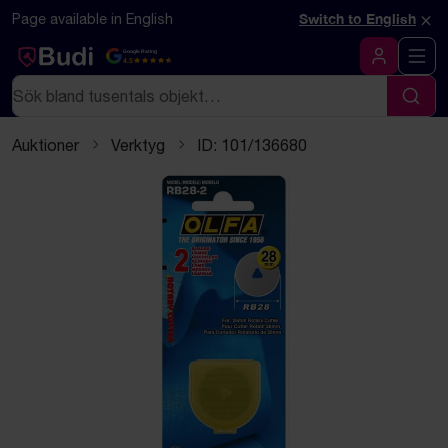
Hoppa till innehåll
Textbaserad (markdown) version av denna sida
×
Page available in English
Switch to English
Google Rating
4.5
Logga in
Sök
Sök
Auktioner
Verktyg
ID: 101/136680