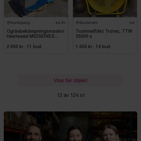
Norrköping
4d 2h
Stockholm
2d
Ogräsbekämpningsmaskin
Trummelfläkt Trotec, TTW
Heatweed MIDSERIES
25000 s
22/8, -2015
2 050 kr
·
11
bud
1 650 kr
·
14
bud
Visa fler objekt
12 av 124 st