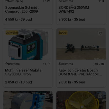
Norrköping
4d 2h
Bromma
11d
Sopmaskin Schmidt
BORDSÅG 250MM
Compact 200 -2009
DWE7492
4 550 kr
·
39
bud
3 900 kr
·
35
bud
Oanvänd
Bosch
Bromma
4d 1h
Bromma
3d 23h
Multilinjelaser Makita,
Kap- och gersåg Bosch,
SK700GD, Grön
GCM 8 SJL inkl. sågbock
Bosch, GTA 2500
2 850 kr
·
13
bud
2 050 kr
·
35
bud