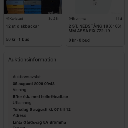
Karlstad
3d 23h
Bromma
11d
12 st diskbackar
2 ST. NEDSTÅNG 19 X 1061
MM ASSA FIX 722-19
50 kr
·
1
bud
0 kr
·
0
bud
Auktionsinformation
Auktionsavslut
05 augusti 2026 09:43
Visning
Efter ö.k. med hello@budi.se
Utlämning
Torsdag 6 augusti kl. 07 till 12
Adress
Linta Gårdsväg 5A Bromma