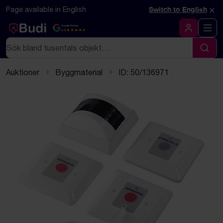
Hoppa till innehåll
Textbaserad (markdown) version av denna sida
×
Page available in English
Switch to English
Google Rating
4.5
Logga in
Sök
Sök
Auktioner
Byggmaterial
ID: 50/136971