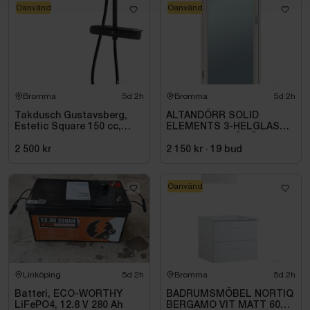
Oanvänd
Oanvänd
Bromma
5d 2h
Bromma
5d 2h
Takdusch Gustavsberg,
ALTANDÖRR SOLID
Estetic Square 150 cc,
ELEMENTS 3-HELGLAS
mattsvart
VHED 9X21 TRÄ VÄNSTER
2 500 kr
2 150 kr
·
19
bud
Oanvänd
Linköping
5d 2h
Bromma
5d 2h
Batteri, ECO-WORTHY
BADRUMSMÖBEL NORTIQ
LiFePO4, 12.8 V 280 Ah
BERGAMO VIT MATT 60