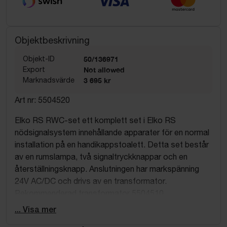
Objektbeskrivning
Objekt-ID
50/136971
Export
Not allowed
Marknadsvärde
3 695 kr
Art nr: 5504520
Elko RS RWC-set ett komplett set i Elko RS
nödsignalsystem innehållande apparater för en normal
installation på en handikappstoalett. Detta set består
av en rumslampa, två signaltryckknappar och en
återställningsknapp. Anslutningen har markspänning
24V AC/DC och drivs av en transformator.
Rekommenderad transformator 5504510.
... Visa mer
Apparaterna är avsedda för montage i apparatdosa
c/c 60mm eller utanpåliggande montage i 27mm Elko