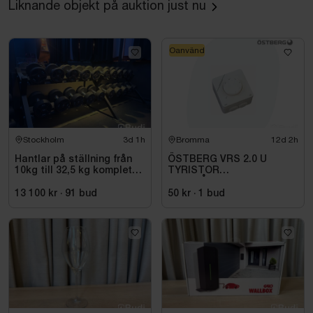
Liknande objekt på auktion just nu
RS Förhöjningsram.
Obs! Produkten är en retur och kan därför ha skadat
emballage.
Oanvänd
Stockholm
3d 1h
Bromma
12d 2h
Hantlar på ställning från
ÖSTBERG VRS 2.0 U
10kg till 32,5 kg komplett
TYRISTOR
set
UTANPÅLIGGANDE
13 100 kr
·
91
bud
50 kr
·
1
bud