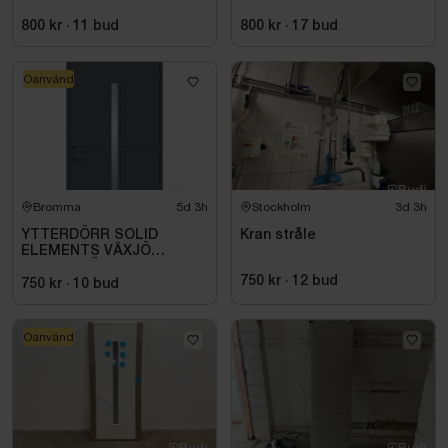
CM
800 kr
·
11
bud
800 kr
·
17
bud
Oanvänd
Bromma
5d 3h
Stockholm
3d 3h
YTTERDÖRR SOLID
Kran stråle
ELEMENTS VÄXJÖ
M10X21 HÖGER ANTRACIT
750 kr
·
12
bud
750 kr
·
10
bud
Oanvänd