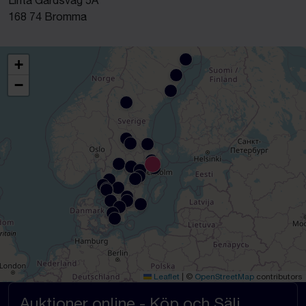
Linta Gårdsväg 5A
168 74 Bromma
+
−
Leaflet
|
©
OpenStreetMap
contributors
Auktioner online - Köp och Sälj