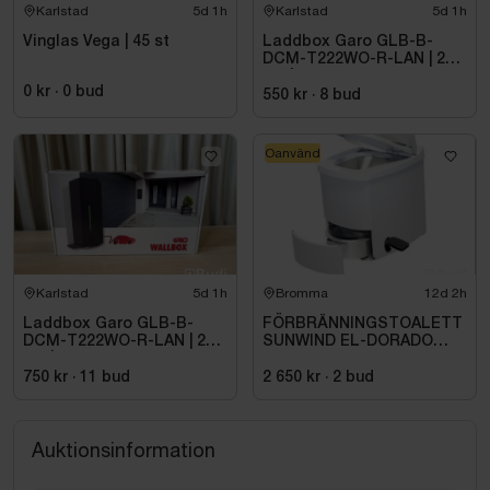
Karlstad
5d 1h
Karlstad
5d 1h
Vinglas Vega | 45 st
Laddbox Garo GLB-B-
DCM-T222WO-R-LAN | 22
kW | 3-fas
0 kr
·
0
bud
550 kr
·
8
bud
Oanvänd
Karlstad
5d 1h
Bromma
12d 2h
Laddbox Garo GLB-B-
FÖRBRÄNNINGSTOALETT
DCM-T222WO-R-LAN | 22
SUNWIND EL-DORADO
kW | 3-fas
PLUS
750 kr
·
11
bud
2 650 kr
·
2
bud
Auktionsinformation