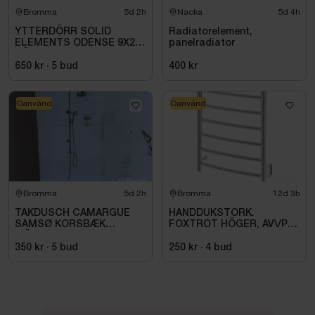
Bromma
5d 2h
Nacka
5d 4h
YTTERDÖRR SOLID
Radiatorelement,
ELEMENTS ODENSE 9X20
panelradiator
HÖGER VIT
650 kr
·
5
bud
400 kr
Oanvänd
Oanvänd
Bromma
5d 2h
Bromma
12d 3h
TAKDUSCH CAMARGUE
HANDDUKSTORK.
SAMSØ KORSBÆK
FOXTROT HÖGER, AV\/PÅ
MÄSSING
KNAPP. 80W \/IP44\/230V
350 kr
·
5
bud
250 kr
·
4
bud