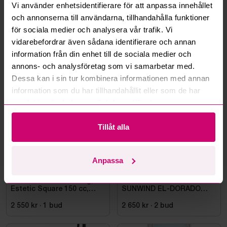
Kan ni frakta mina vunna objekt?
Vi använder enhetsidentifierare för att anpassa innehållet
och annonserna till användarna, tillhandahålla funktioner
Läs fler frågor och svar
för sociala medier och analysera vår trafik. Vi
vidarebefordrar även sådana identifierare och annan
information från din enhet till de sociala medier och
annons- och analysföretag som vi samarbetar med.
Mer från samma kategori
Dessa kan i sin tur kombinera informationen med annan
information som du har tillhandahållit eller som de har
samlat in när du har använt deras tjänster.
Oanvänd
Oanvänd
Tillåt alla
Anpassa
Bromma
5d 2h
Bromma
12d 2h
Takdusch Gustavsberg,
FÖRBRÄNNINGSTOALETT
Estetic Square 150 cc,
SUNWIND EL-DORADO
mattsvart
PLUS
2 550 kr
·
1
bud
2 650 kr
·
2
bud