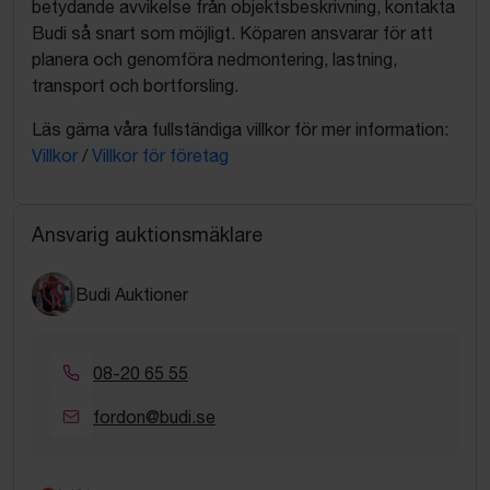
betydande avvikelse från objektsbeskrivning, kontakta
potentiella
Budi så snart som möjligt. Köparen ansvarar för att
bristerna är beredd att fullfölja köpet.
planera och genomföra nedmontering, lastning,
Säljarens friskrivning: Säljaren friskriver sig härmed,
transport och bortforsling.
så långt gällande lagstiftning tillåter, från allt ansvar
för
Läs gärna våra fullständiga villkor för mer information:
fel, brister, dolda skador eller framtida
Villkor
/
Villkor för företag
funktionsnedsättningar på fordonet, oavsett om
dessa är kända eller
okända vid tidpunkten för avtalets undertecknande.
Ansvarig auktionsmäklare
Köparens avstående från reklamationsrätt:
Köparen avskriver sig genom detta
Budi Auktioner
undertecknande
oåterkalleligt rätten att rikta anspråk, kräva
prisavdrag, häva köpet eller göra gällande andra
08-20 65 55
påföljder mot
Säljaren eller Budi Auktioner på grund av fel eller
fordon@budi.se
brister på fordonet, oavsett om dessa brister har
redovisats i