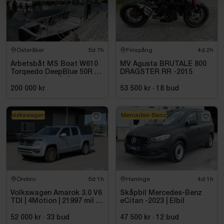
Österåker
5d 7h
Finspång
4d 2h
Arbetsbåt MS Boat W610
MV Agusta BRUTALE 800
Torqeedo DeepBlue 50R 50
DRAGSTER RR -2015
kW -2024 | Elbåt | 6,00
meter
200 000 kr
53 500 kr
·
18
bud
Volkswagen
Mercedes-Benz
Örebro
5d 1h
Haninge
4d 1h
Volkswagen Amarok 3.0 V6
Skåpbil Mercedes-Benz
TDI | 4Motion | 21997 mil |
eCitan -2023 | Elbil
2017 - Reparationsobjekt
52 000 kr
·
33
bud
47 500 kr
·
12
bud