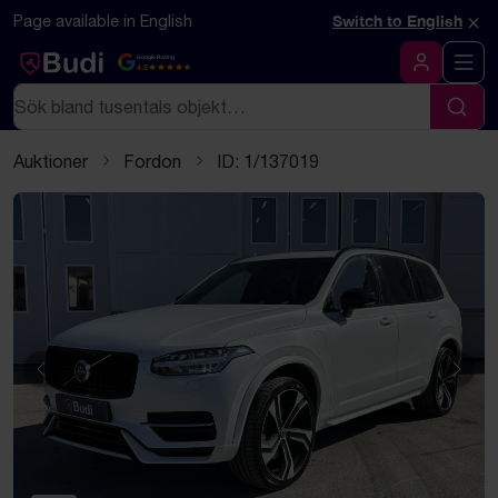
Hoppa till innehåll
Textbaserad (markdown) version av denna sida
×
Page available in English
Switch to English
Google Rating
4.5
Logga in
Sök
Sök
Auktioner
Fordon
ID: 1/137019
Föregående
Näst