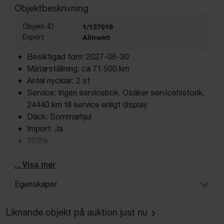
Objektbeskrivning
Objekt-ID
1/137019
Export
Allowed
Besiktigad tom: 2027-06-30
Mätarställning: ca 71 500 km
Antal nycklar: 2 st
Service: Ingen servicebok. Osäker servicehistorik.
24440 km till service enligt display
Däck: Sommarhjul
Import: Ja
392hk
Bensin/el
... Visa mer
Utrustning
Egenskaper
7-sitsig
Harman/Kardon
Liknande objekt på auktion just nu
Backkamera