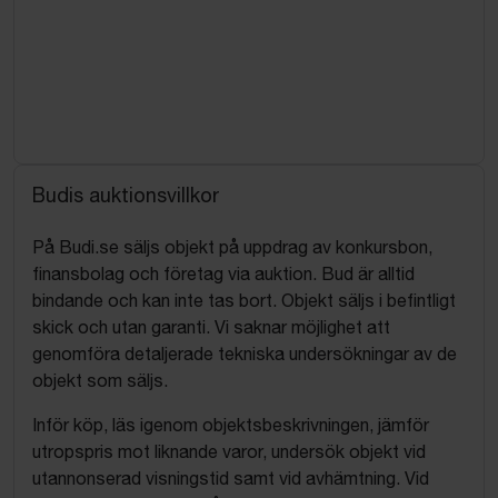
förskjuten eller felaktig placering av enheter.
Sida 1 av 2
VIKTIGT FÖRTYDLIGANDE AVSEENDE
OBJEKTETS STATUS
Parterna är helt införstådda med att det kan finnas
ytterligare dolda, strukturella, mekaniska eller
Budis auktionsvillkor
elektroniska brister och fel på fordonet som inte har
noterats i auktionsunderlaget eller i listan ovan.
På Budi.se säljs objekt på uppdrag av konkursbon,
Fordonet överlåtes och säljes i befintligt skick som
finansbolag och företag via auktion. Bud är alltid
ett reparationsobjekt med okända fel.
bindande och kan inte tas bort. Objekt säljs i befintligt
skick och utan garanti. Vi saknar möjlighet att
ANSVARSFRISKRIVNING OCH
genomföra detaljerade tekniska undersökningar av de
REKLAMATIONSAVSTÅENDE
objekt som säljs.
Genom undertecknande av detta avtal godkänner
Köparen att fordonets skick till fullo har vägts in i
Inför köp, läs igenom objektsbeskrivningen, jämför
det
utropspris mot liknande varor, undersök objekt vid
lämnade budet om 304 000 SEK exklusive moms,
utannonserad visningstid samt vid avhämtning. Vid
och att Köparen trots de konstaterade och