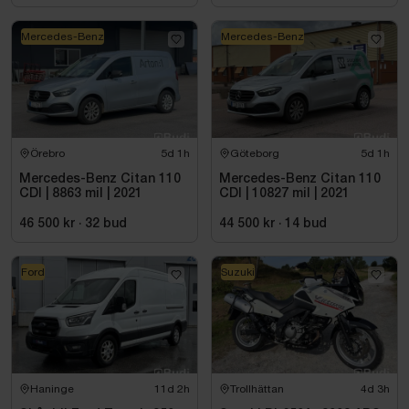
Mercedes-Benz
Mercedes-Benz
Örebro
5d 1h
Göteborg
5d 1h
Mercedes-Benz Citan 110
Mercedes-Benz Citan 110
CDI | 8863 mil | 2021
CDI | 10827 mil | 2021
46 500 kr
·
32
bud
44 500 kr
·
14
bud
Ford
Suzuki
Haninge
11d 2h
Trollhättan
4d 3h