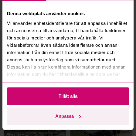
Läs fler frågor och svar
Denna webbplats använder cookies
Vi använder enhetsidentifierare för att anpassa innehållet
Mer från samma kategori
och annonserna till användarna, tillhandahålla funktioner
för sociala medier och analysera vår trafik. Vi
vidarebefordrar även sådana identifierare och annan
information från din enhet till de sociala medier och
annons- och analysföretag som vi samarbetar med.
Dessa kan i sin tur kombinera informationen med annan
information som du har tillhandahållit eller som de har
samlat in när du har använt deras tjänster.
Haninge
4d 1h
Leksand
4d 3h
Tillåt alla
Skåpsläp Cheval Liberté
Range Rover Fifty
C500 Pullman V2 -2018 |
Anniversary - 2021 – 1 av
Nybesiktigad
1970 – Autobiography –
Diesel – Fullutrustad
30 500 kr
·
13
bud
246 500 kr
·
281
bud
Anpassa