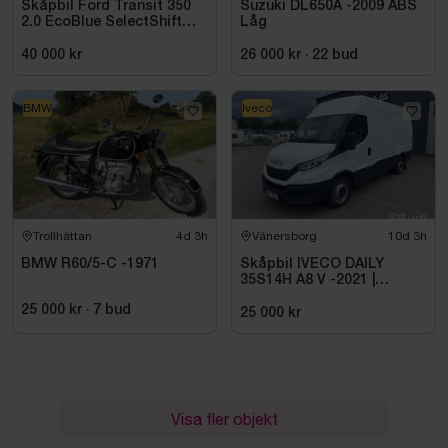
Skåpbil Ford Transit 350
Suzuki DL650A -2009 ABS
2.0 EcoBlue SelectShift
Låg
-2021
40 000 kr
26 000 kr
·
22
bud
BMW
Iveco
Trollhättan
4d 3h
Vänersborg
10d 3h
BMW R60/5-C -1971
Skåpbil IVECO DAILY
35S14H A8 V -2021 |
DIESEL
25 000 kr
·
7
bud
25 000 kr
Visa fler objekt