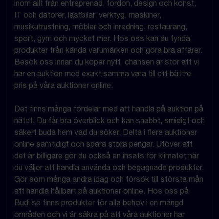
inom allt från entreprenad, fordon, design och konst,
IT och datorer, lastbilar, verktyg, maskiner,
musikutrustning, möbler och inredning, restaurang,
sport, gym och mycket mer. Hos oss kan du fynda
produkter från kända varumärken och göra bra affärer.
Besök oss innan du köper nytt, chansen är stor att vi
har en auktion med exakt samma vara till ett bättre
pris på våra auktioner online.
Det finns många fördelar med att handla på auktion på
nätet. Du får bra överblick och kan snabbt, smidigt och
säkert buda hem vad du söker. Delta i flera auktioner
online samtidigt och spara stora pengar. Utöver att
det är billigare gör du också en insats för klimatet när
du väljer att handla använda och begagnade produkter.
Gör som många andra idag och försök till största mån
att handla hållbart på auktioner online. Hos oss på
Budi.se finns produkter för alla behov i en mängd
områden och vi är säkra på att våra auktioner har