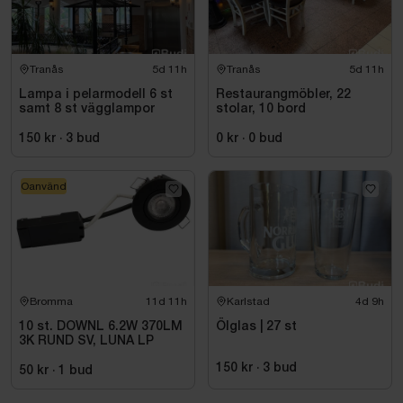
Tranås
5d 11h
Tranås
5d 11h
Lampa i pelarmodell 6 st
Restaurangmöbler, 22
samt 8 st vägglampor
stolar, 10 bord
150 kr
·
3
bud
0 kr
·
0
bud
Oanvänd
Bromma
11d 11h
Karlstad
4d 9h
10 st. DOWNL 6.2W 370LM
Ölglas | 27 st
3K RUND SV, LUNA LP
150 kr
·
3
bud
50 kr
·
1
bud