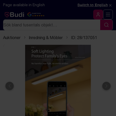
Hoppa till innehåll
Textbaserad (markdown) version av denna sida
×
Page available in English
Switch to English
Google Rating
4.5
Logga in
Sök
Sök
Auktioner
Inredning & Möbler
ID: 28/137051
Föregående
Näst