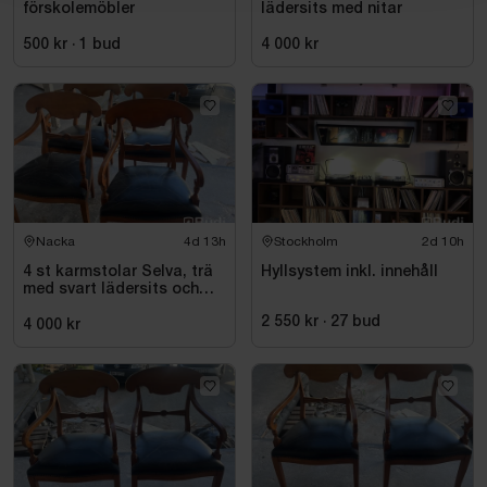
förskolemöbler
lädersits med nitar
500 kr
·
1
bud
4 000 kr
Nacka
4d 13h
Stockholm
2d 10h
4 st karmstolar Selva, trä
Hyllsystem inkl. innehåll
med svart lädersits och
nitar
2 550 kr
·
27
bud
4 000 kr