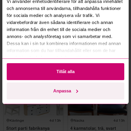
Vi använder enhetsidentifierare för att anpassa innehållet
och annonserna till användarna, tillhandahålla funktioner
Kan jag ångra ett bud?
för sociala medier och analysera vår trafik. Vi
vidarebefordrar även sådana identifierare och annan
Kan ni frakta mina vunna objekt?
information från din enhet till de sociala medier och
annons- och analysföretag som vi samarbetar med.
Läs fler frågor och svar
Dessa kan i sin tur kombinera informationen med annan
information som du har tillhandahållit eller som de har
samlat in när du har använt deras tjänster.
Mer från samma kategori
Tillåt alla
Anpassa
Kävlinge
4d 13h
Nacka
4d 13h
Stort parti fabriksnya
4 karmstolar, trä, svart