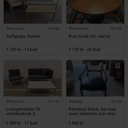
Bromma
4d 10h
Stockholm
2d 10h
Soffgrupp Sunfun
Runt bord inkl. matta
1 150 kr
·
14
bud
1 100 kr
·
22
bud
Bromma
4d 11h
Nacka
4d 13h
Loungemöbler för
Karmstol Selva, trä med
utomhusbruk 3.
svart lädersits och nitar
1 050 kr
·
17
bud
1 000 kr