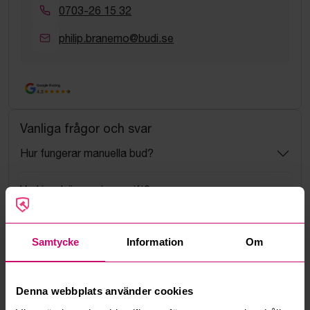
0703-26 15 32
philip.branemo@budi.se
Google Rating
4.5
Vanliga frågor och svar
Hur fungerar manuella bud?
Vad innebär serviceavgift?
Vad är ett reservationspris?
Samtycke
Information
Om
Hur fungerar maxbud?
Denna webbplats använder cookies
Hur fungerar budmotorn?