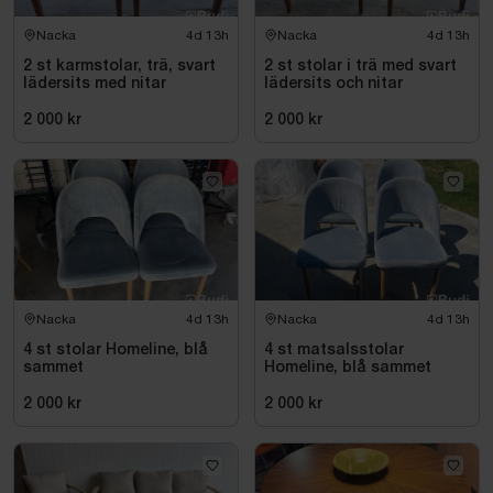
Nacka
4d 13h
Nacka
4d 13h
2 st karmstolar, trä, svart
2 st stolar i trä med svart
lädersits med nitar
lädersits och nitar
2 000 kr
2 000 kr
Nacka
4d 13h
Nacka
4d 13h
4 st stolar Homeline, blå
4 st matsalsstolar
sammet
Homeline, blå sammet
2 000 kr
2 000 kr