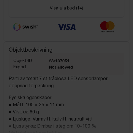
Visa alla bud (
14
)
Objektbeskrivning
Objekt-ID
28/137051
Export
Not allowed
Parti av totalt 7 st trådlösa LED sensorlampor i
oöppnad förpackning
Fysiska egenskaper
● Mått: 100 × 35 × 11 mm
● Vikt: ca 60 g
● Ljusläge: Varmvitt, kallvitt, neutralt vitt
● Ljusstyrka: Dimbar i steg om 10–100 %
Material och konstruktion