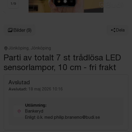
1
/
9
Bilder
(9)
Dela
Jönköping, Jönköping
Parti av totalt 7 st trådlösa LED
sensorlampor, 10 cm - fri frakt
Avslutad
Avslutad:
18 maj 2026 10:16
Utlämning:
Bankeryd
Enligt ö.k. med philip.branemo@budi.se