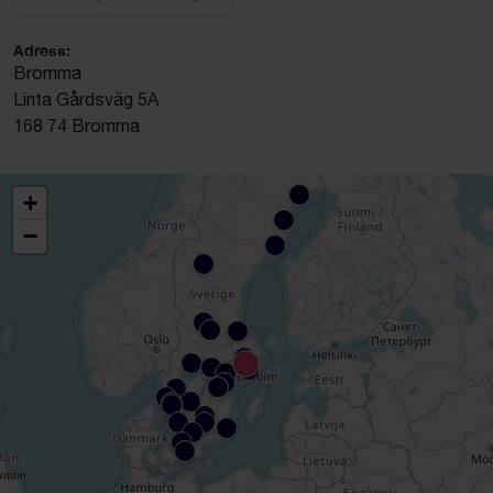
Välj anläggning:
Adress:
Bromma
Linta Gårdsväg 5A
168 74 Bromma
+
−