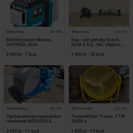
Bromma
4d 13h
Bromma
4d 11h
Multilinjelaser Makita,
Kap- och gersåg Bosch,
SK700GD, Grön
GCM 8 SJL inkl. sågbock
Bosch, GTA 2500
2 550 kr
·
7
bud
2 050 kr
·
35
bud
Norrköping
4d 14h
Stockholm
2d 12h
Ogräsbekämpningsmaskin
Trummelfläkt Trotec, TTW
Heatweed MIDSERIES
25000 s
22/8, -2015
2 050 kr
·
11
bud
1 650 kr
·
14
bud