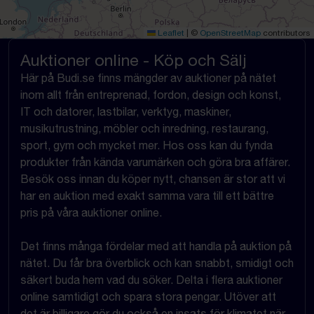
Leaflet
|
©
OpenStreetMap
contributors
Auktioner online - Köp och Sälj
Här på Budi.se finns mängder av auktioner på nätet
inom allt från entreprenad, fordon, design och konst,
IT och datorer, lastbilar, verktyg, maskiner,
musikutrustning, möbler och inredning, restaurang,
sport, gym och mycket mer. Hos oss kan du fynda
produkter från kända varumärken och göra bra affärer.
Besök oss innan du köper nytt, chansen är stor att vi
har en auktion med exakt samma vara till ett bättre
pris på våra auktioner online.
Det finns många fördelar med att handla på auktion på
nätet. Du får bra överblick och kan snabbt, smidigt och
säkert buda hem vad du söker. Delta i flera auktioner
online samtidigt och spara stora pengar. Utöver att
det är billigare gör du också en insats för klimatet när