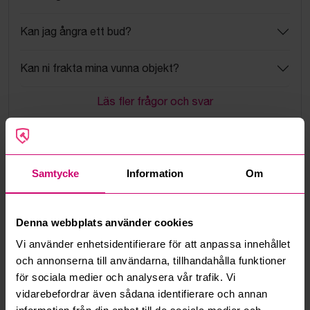
Kan jag ångra ett bud?
Kan ni frakta mina vunna objekt?
Läs fler frågor och svar
Mer från samma kategori
Samtycke
Information
Om
Milwaukee
Milwaukee
Denna webbplats använder cookies
Vi använder enhetsidentifierare för att anpassa innehållet
och annonserna till användarna, tillhandahålla funktioner
för sociala medier och analysera vår trafik. Vi
Smedjebacken
4d 15h
Bromma
11d 12h
vidarebefordrar även sådana identifierare och annan
Batteridriven
Cirkelsåg och