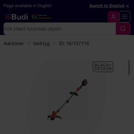
Hoppa till innehåll
Textbaserad (markdown) version av denna sida
×
Page available in English
Switch to English
Google Rating
4.5
Logga in
Sök
Sök
Auktioner
Verktyg
ID: 16/137116