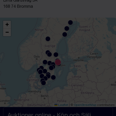
Linta Gårdsväg 5A
168 74 Bromma
+
−
Leaflet
|
©
OpenStreetMap
contributors
Auktioner online - Köp och Sälj