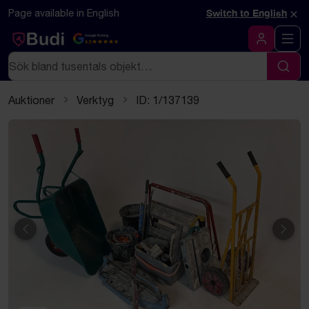
Hoppa till innehåll
Textbaserad (markdown) version av denna sida
×
Page available in English
Switch to English
Google Rating
4.5
Logga in
Sök
Sök
Auktioner
Verktyg
ID: 1/137139
Föregående
Näst