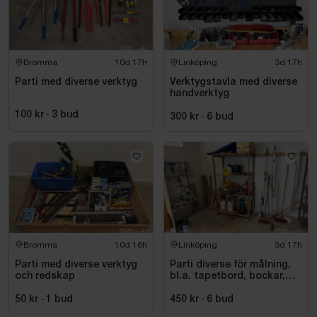
Bromma
10d 17h
Linköping
3d 17h
Parti med diverse verktyg
Verktygstavla med diverse
handverktyg
100 kr
·
3
bud
300 kr
·
6
bud
Bromma
10d 16h
Linköping
3d 17h
Parti med diverse verktyg
Parti diverse för målning,
och redskap
bl.a. tapetbord, bockar,
trycksprutor, diverse
redskap
50 kr
·
1
bud
450 kr
·
6
bud