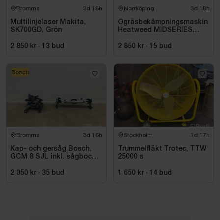
Bromma
3d 18h
Norrköping
3d 18h
Multilinjelaser Makita,
Ogräsbekämpningsmaskin
SK700GD, Grön
Heatweed MIDSERIES
22/8, -2015
2 850 kr
·
13
bud
2 850 kr
·
15
bud
Bosch
Bromma
3d 16h
Stockholm
1d 17h
Kap- och gersåg Bosch,
Trummelfläkt Trotec, TTW
GCM 8 SJL inkl. sågbock
25000 s
Bosch, GTA 2500
2 050 kr
·
35
bud
1 650 kr
·
14
bud