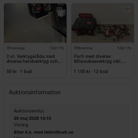
Haninge
10d 17h
Bromma
10d 17h
2 st. Verktygslåda med
Parti med diverse
diverse handverktyg och
Milwaukeeverktyg inkl.
skruvdragare
dragväska
50 kr
·
1
bud
1 100 kr
·
12
bud
Auktionsinformation
Auktionsavslut
20 maj 2026 14:10
Visning
Efter ö.k. med hello@budi.se