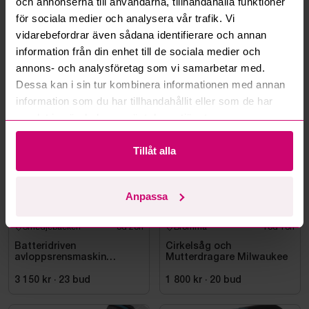
och annonserna till användarna, tillhandahålla funktioner
Kan ni frakta mina vunna objekt?
för sociala medier och analysera vår trafik. Vi
vidarebefordrar även sådana identifierare och annan
Läs fler frågor och svar
information från din enhet till de sociala medier och
annons- och analysföretag som vi samarbetar med.
Dessa kan i sin tur kombinera informationen med annan
Mer från samma kategori
information som du har tillhandahållit eller som de har
samlat in när du har använt deras tjänster.
Milwaukee
Milwaukee
Tillåt alla
Anpassa
Smedjebacken
3d 20h
Bromma
10d 16h
Batteridriven
Cirkelsåg och
avloppsrensmaskin
Mutterdragare Milwaukee
Milwaukee M18 FUEL M18
FSSM-121 | Oanvänd
3 150 kr
·
23
bud
1 800 kr
·
20
bud