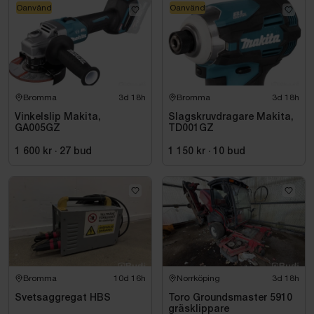
Oanvänd
Oanvänd
Bromma
3d 18h
Bromma
3d 18h
Vinkelslip Makita,
Slagskruvdragare Makita,
GA005GZ
TD001GZ
1 600 kr
·
27
bud
1 150 kr
·
10
bud
Bromma
10d 16h
Norrköping
3d 18h
Svetsaggregat HBS
Toro Groundsmaster 5910
gräsklippare