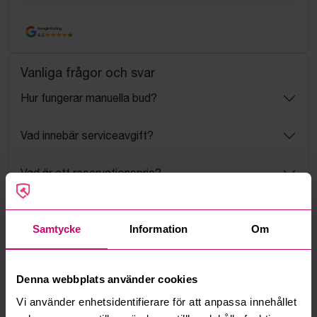
Google Rating
4.5
Vanliga frågor och svar
Hur fungerar manuella bud?
Vad innebär serviceavgift?
Vad är ett reservationspris?
Hur fungerar maxbud?
Samtycke
Information
Om
Hur fungerar budmotorn?
Denna webbplats använder cookies
Kan jag ångra ett bud?
Vi använder enhetsidentifierare för att anpassa innehållet