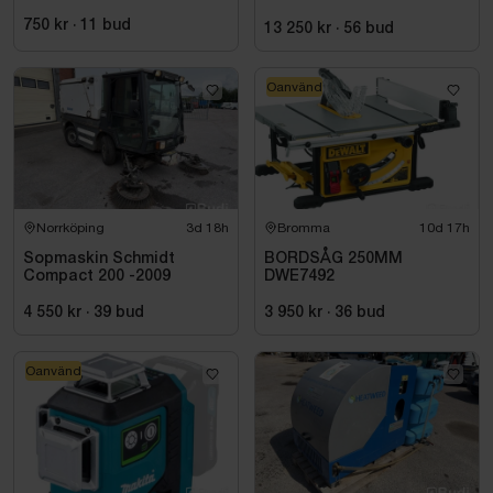
750 kr
·
11
bud
13 250 kr
·
56
bud
Oanvänd
Norrköping
3d 18h
Bromma
10d 17h
Sopmaskin Schmidt
BORDSÅG 250MM
Compact 200 -2009
DWE7492
4 550 kr
·
39
bud
3 950 kr
·
36
bud
Oanvänd