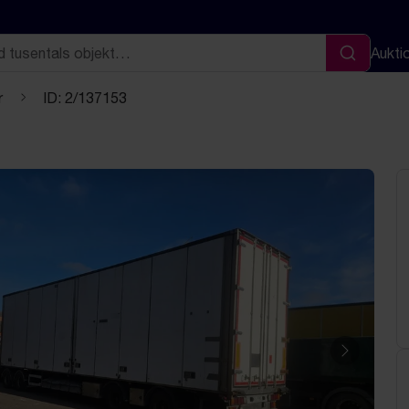
Aukti
Sök
r
ID: 2/137153
Nästa