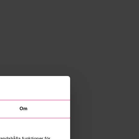
Om
andahålla funktioner för