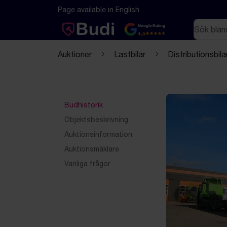
Hoppa till innehåll
Textbaserad (markdown) version av denna sida
Page available in English
Sök
Google Rating
4.5
Auktioner
Lastbilar
Distributionsbila
Budhistorik
Objektsbeskrivning
Auktionsinformation
Auktionsmäklare
Vanliga frågor
Föregående