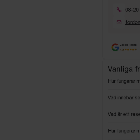
08-20
fordo
Google Rating
4.5
Vanliga f
Hur fungerar 
Vad innebär se
Vad är ett res
Hur fungerar 