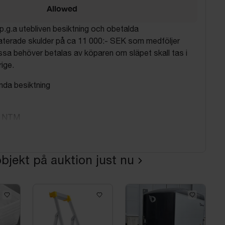
Allowed
p.g.a utebliven besiktning och obetalda
aterade skulder på ca 11 000:- SEK som medföljer
ssa behöver betalas av köparen om släpet skall tas i
rige.
da besiktning
e: NTM
TP-39L-4
 2007
bjekt på auktion just nu
r sida
(se bilder)