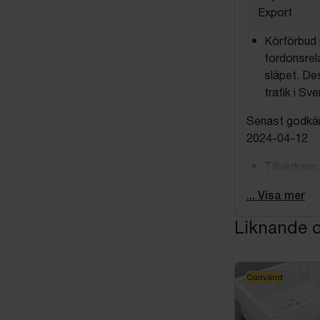
Export
Körförbud 
fordonsrel
släpet. De
trafik i Sve
Senast godkän
2024-04-12
Tillverkar
Modell: U
... Visa mer
Årsmodell:
Liknande o
Utrustning
Öppningsba
Oanvänd
Anmärkningar 
Se bilder