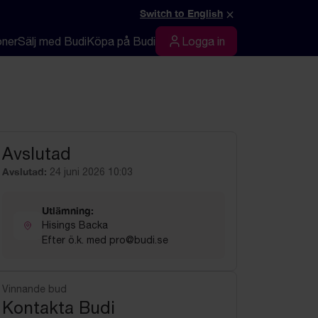
×
Switch to English
oner
Sälj med Budi
Köpa på Budi
Logga in
Logga in
Avslutad
Avslutad:
24 juni 2026 10:03
Utlämning:
Hisings Backa
Efter ö.k. med pro@budi.se
Vinnande bud
Kontakta Budi