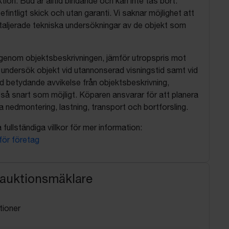
tion. Bud är alltid bindande och kan inte tas bort.
befintligt skick och utan garanti. Vi saknar möjlighet att
aljerade tekniska undersökningar av de objekt som
 igenom objektsbeskrivningen, jämför utropspris mot
, undersök objekt vid utannonserad visningstid samt vid
d betydande avvikelse från objektsbeskrivning,
så snart som möjligt. Köparen ansvarar för att planera
nedmontering, lastning, transport och bortforsling.
fullständiga villkor för mer information:
 för företag
 auktionsmäklare
tioner