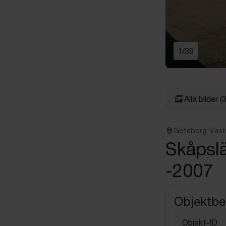
1
/
39
Alla bilder
(
Göteborg, Väst
Skåpsl
-2007
Objektbe
Objekt-ID