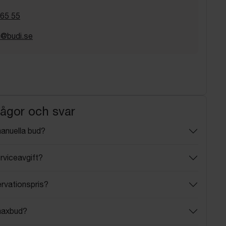
 65 55
n@budi.se
rågor och svar
manuella bud?
rviceavgift?
ervationspris?
maxbud?