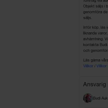
företag via auk
Objekt säljs i 
genomföra det
säljs.
Inför köp, läs
liknande varor
avhämtning. Vi
kontakta Budi 
och genomföra 
Läs gärna våra 
Villkor
/
Villkor
Ansvarig
Budi Auk