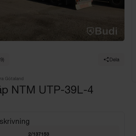
39)
Dela
ra Götaland
äp NTM UTP-39L-4
skrivning
2/137153