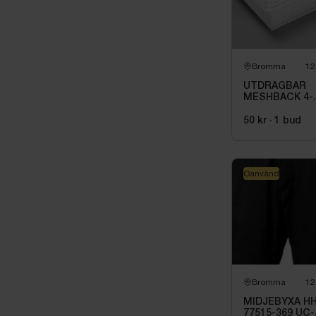
Dåliga bro
Knäckt dr
Allmänt dål
Bromma
12
Se mer inform
UTDRAGBAR
MESHBACK 4-
PACK VIT
50 kr
·
1
bud
Oanvänd
Bromma
12
MIDJEBYXA H
77515-369 UC-