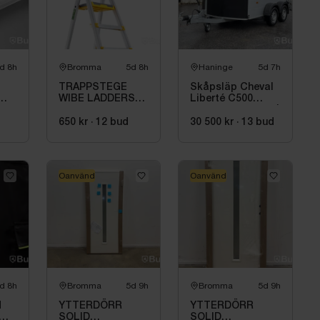
msar
agstång
igt skick
d 8h
Bromma
5d 8h
Haninge
5d 7h
ation under egenskaper nedan...
TRAPPSTEGE
Skåpsläp Cheval
WIBE LADDERS
Liberté C500
55P, 4 STEG
Pullman V2 -2018 |
735504
Nybesiktigad
650 kr
·
12
bud
30 500 kr
·
13
bud
Oanvänd
Oanvänd
d 8h
Bromma
5d 9h
Bromma
5d 9h
H
YTTERDÖRR
YTTERDÖRR
SOLID
SOLID