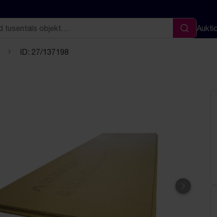
Aukti
Sök
ID: 27/137198
Nästa