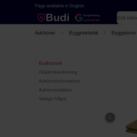
Hoppa till innehåll
Textbaserad (markdown) version av denna sida
Page available in English
Sök
Google Rating
4.5
Auktioner
Byggmaterial
Byggskivor
Budhistorik
Objektsbeskrivning
Auktionsinformation
Auktionsmäklare
Vanliga frågor
Föregående