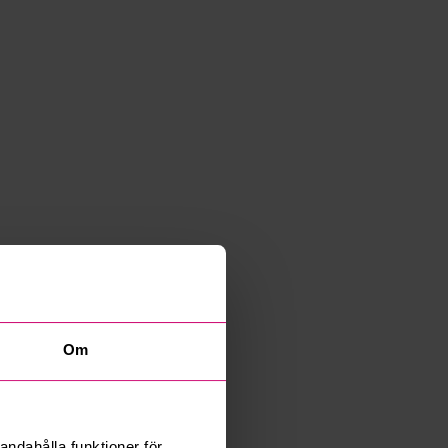
Om
andahålla funktioner för