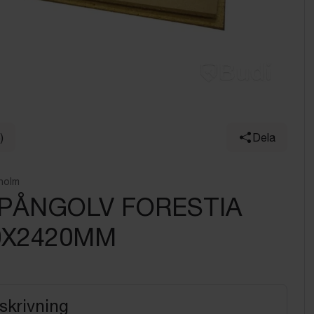
)
Dela
holm
 SPÅNGOLV FORESTIA
0X2420MM
skrivning