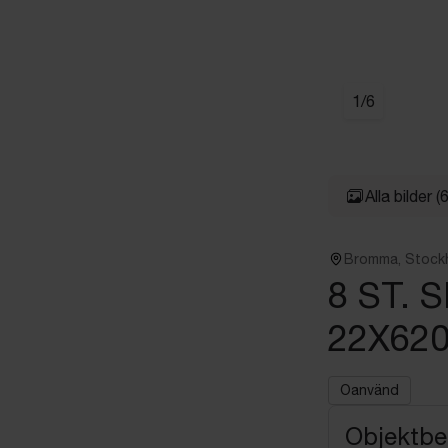
1
/
6
Alla bilder
(6
Bromma, Stock
8 ST.
22X62
Oanvänd
Objektbe