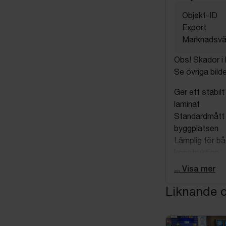
Objekt-ID
Export
Marknadsvä
Obs! Skador i 
Se övriga bilde
Ger ett stabilt
laminat
Standardmått 
byggplatsen
Lämplig för bå
konstruktion
Enklare hanteri
... Visa mer
Forestia spång
Liknande o
uppbyggnad av 
underlag innan 
ett jämnt och 