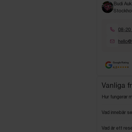
Budi Auk
Stockho
08-20
hello@
Google Rating
4.5
Vanliga f
Hur fungerar 
Vad innebär se
Vad är ett res