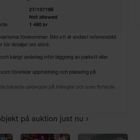
27/137198
Not allowed
1 480 kr
rde
kanterna förekommer. Bild ett är endast referensbild.
r för detaljer om skick.
 och bärigt underlag inför läggning av parkett eller
som förenklar uppmätning och planering på
de bärande undergolv på träreglar och som flytande
ng vid rätt lagring tack vare plana, rejäla skivor
olv består av spånskivor i klass P6 avsedda för
bjekt på auktion just nu
bärande undergolv på träreglar eller som flytande
du lägger parkett, laminat eller liknande. Skivorna ger
stabilt underlag som underlättar vidare golvläggning.