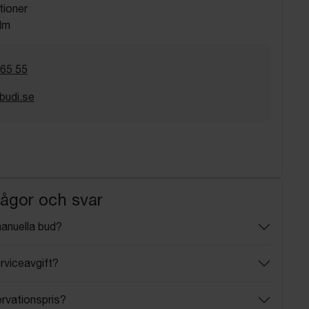
tioner
lm
 65 55
budi.se
rågor och svar
manuella bud?
rviceavgift?
ervationspris?