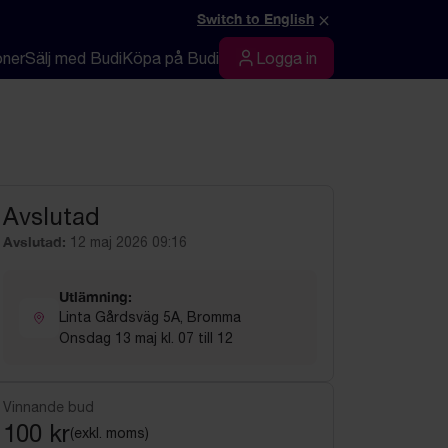
×
Switch to English
oner
Sälj med Budi
Köpa på Budi
Logga in
Logga in
Avslutad
Avslutad:
12 maj 2026 09:16
Utlämning:
Linta Gårdsväg 5A, Bromma
Onsdag 13 maj kl. 07 till 12
Vinnande bud
100 kr
(exkl. moms)