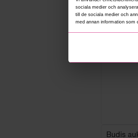
Not allowe
sociala medier och analysera 
Säljare
till de sociala medier och a
Företag
med annan information som du 
Budis auk