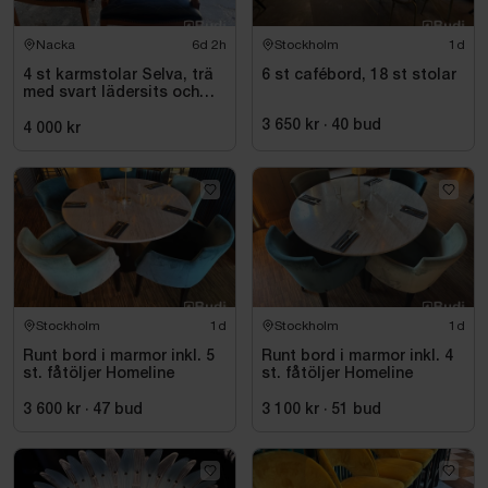
Nacka
6d 2h
Stockholm
1d
4 st karmstolar Selva, trä
6 st cafébord, 18 st stolar
med svart lädersits och
nitar
3 650 kr
·
40
bud
4 000 kr
Stockholm
1d
Stockholm
1d
Runt bord i marmor inkl. 5
Runt bord i marmor inkl. 4
st. fåtöljer Homeline
st. fåtöljer Homeline
3 600 kr
·
47
bud
3 100 kr
·
51
bud