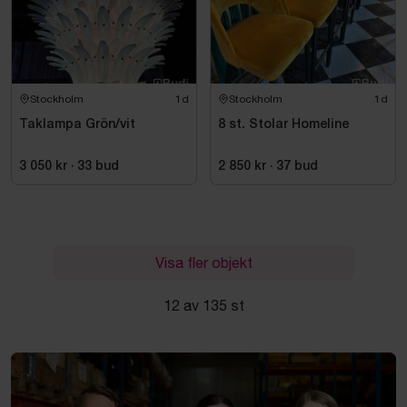
Stockholm
1d
Stockholm
1d
Taklampa Grön/vit
8 st. Stolar Homeline
3 050 kr
·
33
bud
2 850 kr
·
37
bud
Visa fler objekt
12 av 135 st