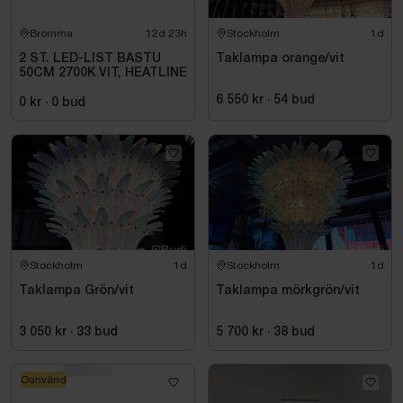
Bromma
12d 23h
Stockholm
1d
2 ST. LED-LIST BASTU
Taklampa orange/vit
50CM 2700K VIT, HEATLINE
6 550 kr
·
54
bud
0 kr
·
0
bud
Stockholm
1d
Stockholm
1d
Taklampa Grön/vit
Taklampa mörkgrön/vit
3 050 kr
·
33
bud
5 700 kr
·
38
bud
Oanvänd