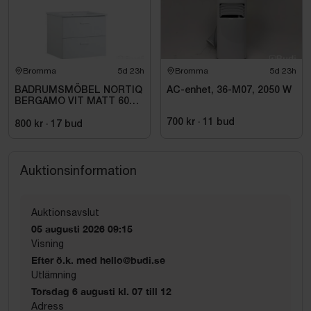
Bromma
5d 23h
Bromma
5d 23h
BADRUMSMÖBEL NORTIQ
AC-enhet, 36-M07, 2050 W
BERGAMO VIT MATT 60
CM
700 kr
·
11
bud
800 kr
·
17
bud
Auktionsinformation
Auktionsavslut
05 augusti 2026 09:15
Visning
Efter ö.k. med hello@budi.se
Utlämning
Torsdag 6 augusti kl. 07 till 12
Adress