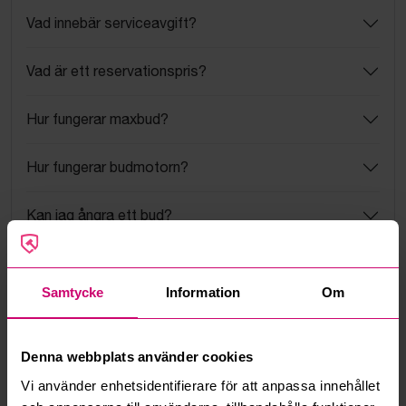
Vad innebär serviceavgift?
Vad är ett reservationspris?
Hur fungerar maxbud?
Hur fungerar budmotorn?
Kan jag ångra ett bud?
Kan ni frakta mina vunna objekt?
Samtycke
Information
Om
Läs fler frågor och svar
Denna webbplats använder cookies
Mer från samma kategori
Vi använder enhetsidentifierare för att anpassa innehållet