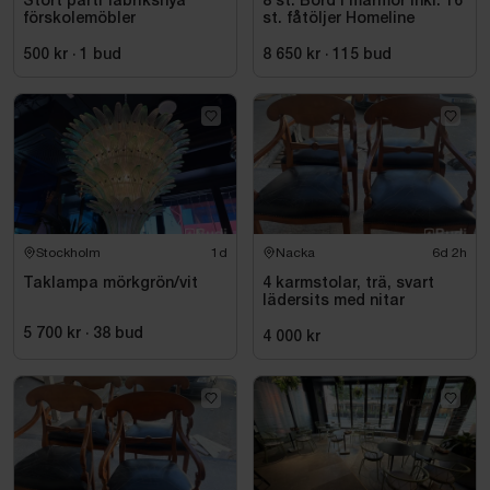
Stort parti fabriksnya
8 st. Bord i marmor inkl. 16
förskolemöbler
st. fåtöljer Homeline
500 kr
·
1
bud
8 650 kr
·
115
bud
Stockholm
1d
Nacka
6d 2h
Taklampa mörkgrön/vit
4 karmstolar, trä, svart
lädersits med nitar
5 700 kr
·
38
bud
4 000 kr