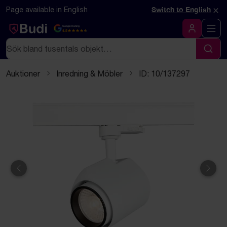
Hoppa till innehåll
Textbaserad (markdown) version av denna sida
×
Page available in English
Switch to English
Google Rating
4.5
Logga in
Sök
Sök
Auktioner
Inredning & Möbler
ID: 10/137297
Föregående
Näst