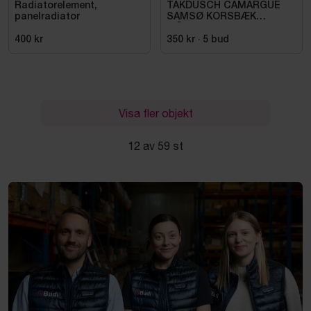
Radiatorelement,
TAKDUSCH CAMARGUE
panelradiator
SAMSØ KORSBÆK
MÄSSING
400 kr
350 kr
·
5
bud
Visa fler objekt
12 av 59 st