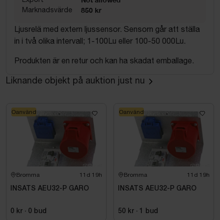
Marknadsvärde
850 kr
Ljusrelä med extern ljussensor. Sensorn går att ställa
in i två olika intervall; 1-100Lu eller 100-50 000Lu.
Produkten är en retur och kan ha skadat emballage.
Liknande objekt på auktion just nu
Oanvänd
Oanvänd
Bromma
11d 19h
Bromma
11d 19h
INSATS AEU32-P GARO
INSATS AEU32-P GARO
0 kr
·
0
bud
50 kr
·
1
bud