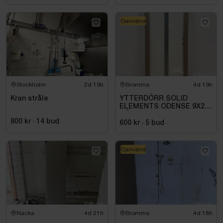
Oanvänd
Stockholm
2d 19h
Bromma
4d 19h
Kran stråle
YTTERDÖRR SOLID
ELEMENTS ODENSE 9X21
HÖGER VIT
800 kr
·
14
bud
600 kr
·
5
bud
Oanvänd
Nacka
4d 21h
Bromma
4d 18h