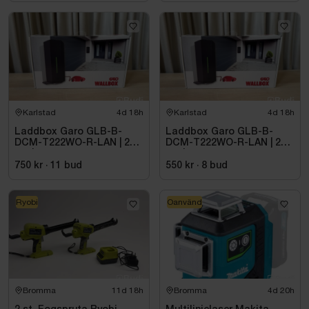
Karlstad
4d 18h
Karlstad
4d 18h
Laddbox Garo GLB-B-
Laddbox Garo GLB-B-
DCM-T222WO-R-LAN | 22
DCM-T222WO-R-LAN | 22
kW | 3-fas
kW | 3-fas
750 kr
·
11
bud
550 kr
·
8
bud
Ryobi
Oanvänd
Bromma
11d 18h
Bromma
4d 20h