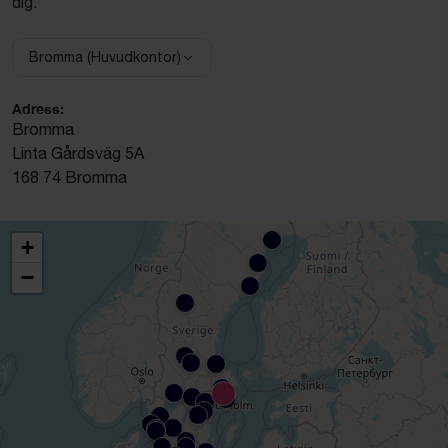
dig.
Bromma (Huvudkontor)
Välj anläggning:
Adress:
Bromma
Linta Gårdsväg 5A
168 74 Bromma
+
−