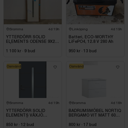
Bromma
4d 19h
Linköping
4d 19h
YTTERDÖRR SOLID
Batteri, ECO-WORTHY
ELEMENTS ODENSE 9X20
LiFePO4, 12.8 V 280 Ah
HÖGER VIT
1 100 kr
·
9
bud
950 kr
·
13
bud
Oanvänd
Oanvänd
Bromma
4d 19h
Bromma
4d 18h
YTTERDÖRR SOLID
BADRUMSMÖBEL NORTIQ
ELEMENTS VÄXJÖ
BERGAMO VIT MATT 60
M10X21 HÖGER ANTRACIT
CM
850 kr
·
12
bud
800 kr
·
17
bud