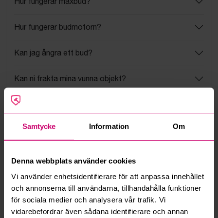
Hur fungerar maxbud?
Hur fungerar budmotorn?
Kan jag ångra ett bud?
Kan ni frakta mina vunna objekt?
Läs fler frågor och svar
Samtycke
Information
Om
Mer från samma kategori
Denna webbplats använder cookies
Oanvänd
Oanvänd
Vi använder enhetsidentifierare för att anpassa innehållet
och annonserna till användarna, tillhandahålla funktioner
för sociala medier och analysera vår trafik. Vi
vidarebefordrar även sådana identifierare och annan