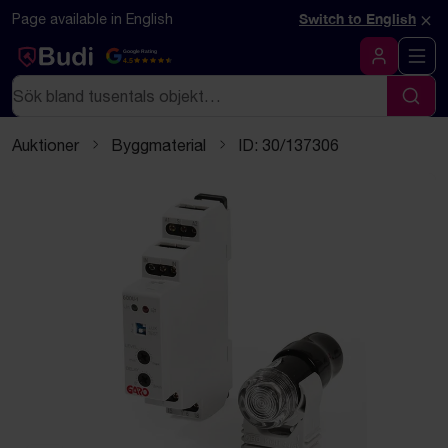
Hoppa till innehåll
Textbaserad (markdown) version av denna sida
×
Page available in English
Switch to English
Google Rating
4.5
Logga in
Sök
Sök
Auktioner
Byggmaterial
ID: 30/137306