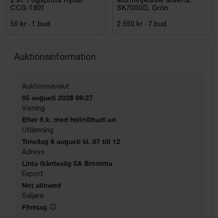
2 st. Fogspruta Ryobi
Multilinjelaser Makita,
CCG-1801
SK700GD, Grön
50 kr
·
1
bud
2 550 kr
·
7
bud
Auktionsinformation
Auktionsavslut
05 augusti 2026 09:27
Visning
Efter ö.k. med hello@budi.se
Utlämning
Torsdag 6 augusti kl. 07 till 12
Adress
Linta Gårdsväg 5A Bromma
Export
Not allowed
Säljare
Företag