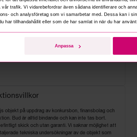
vår trafik. Vi vidarebefordrar även sådana identifierare och anna
nnons- och analysföretag som vi samarbetar med. Dessa kan i sin
har tillhandahållit eller som de har samlat in när du har använt 
Anpassa
tionsvillkor
js objekt på uppdrag av konkursbon, finansbolag och
tion. Bud är alltid bindande och kan inte tas bort.
befintligt skick och utan garanti. Vi saknar möjlighet att
aljerade tekniska undersökningar av de objekt som