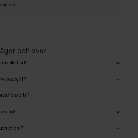
budi.se
rågor och svar
manuella bud?
rviceavgift?
ervationspris?
maxbud?
budmotorn?