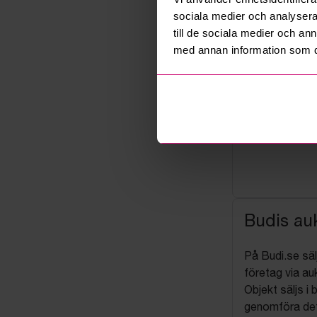
sociala medier och analysera 
till de sociala medier och a
med annan information som du 
Budis auk
På Budi.se säl
företag via auk
Objekt säljs i 
genomföra det