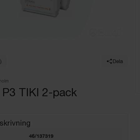
)
Dela
holm
 P3 TIKI 2-pack
skrivning
46/137319