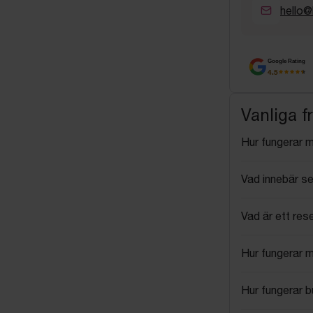
hello@
Google Rating
4.5
Vanliga f
Hur fungerar 
Vad innebär se
Vad är ett res
Hur fungerar 
Hur fungerar 