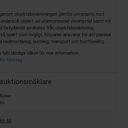
 igenom objektsbeskrivningen, jämför utropspris mot
, undersök objekt vid utannonserad visningstid samt vid
d betydande avvikelse från objektsbeskrivning,
så snart som möjligt. Köparen ansvarar för att planera
nedmontering, lastning, transport och bortforsling.
fullständiga villkor för mer information:
 för företag
 auktionsmäklare
tioner
lm
 65 55