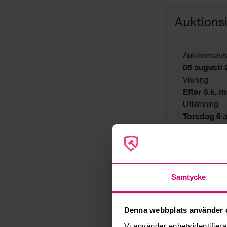
Auktions
Auktionsavs
05 augusti 
Visning
Efter ö.k. 
Utlämning
Torsdag 6 au
Adress
Linta Gård
Export
Not allowe
Säljare
Samtycke
Företag
Denna webbplats använder 
Vi använder enhetsidentifierar