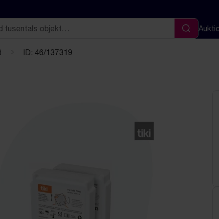
Aukti
Sök
t
ID: 46/137319