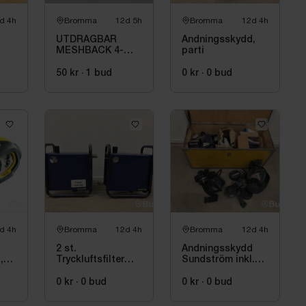
d 4h
Bromma
12d 5h
Bromma
12d 4h
UTDRAGBAR
Andningsskydd,
MESHBACK 4-
parti
PACK VIT
50 kr
·
1
bud
0 kr
·
0
bud
d 4h
Bromma
12d 4h
Bromma
12d 4h
2 st.
Andningsskydd
,
Tryckluftsfilter
Sundström inkl.
Sundström SR 99
diverse tillbehör
0 kr
·
0
bud
0 kr
·
0
bud