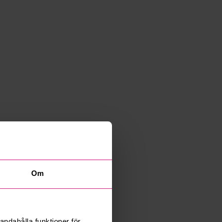
Om
andahålla funktioner för