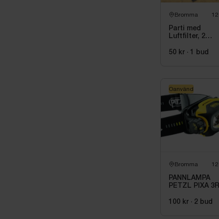
Bromma
12
Parti med
Luftfilter, 2
storlekar
50 kr
·
1
bud
Oanvänd
Bromma
12
PANNLAMPA
PETZL PIXA 3R
LADDBAR IP67
ATEX ZON 2
100 kr
·
2
bud