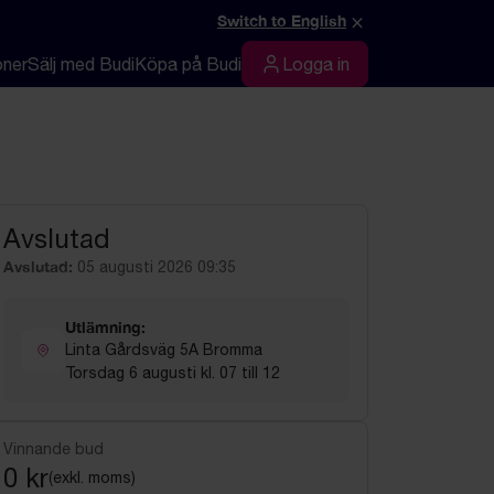
×
Switch to English
oner
Sälj med Budi
Köpa på Budi
Logga in
Logga in
Avslutad
Avslutad:
05 augusti 2026 09:35
Utlämning:
Linta Gårdsväg 5A Bromma
Torsdag 6 augusti kl. 07 till 12
Vinnande bud
0 kr
(exkl. moms)