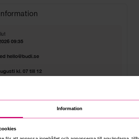
information
lut
2026 09:35
med hello@budi.se
gusti kl. 07 till 12
sväg 5A Bromma
d
Information
cookies
e för att anpassa innehållet och annonserna till användarna, tillh