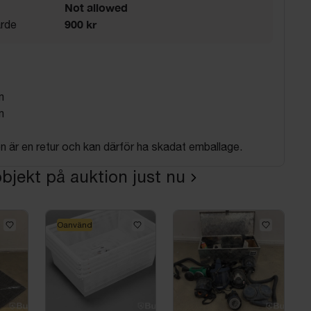
Not allowed
900 kr
rde
m
m
 är en retur och kan därför ha skadat emballage.
bjekt på auktion just nu
Oanvänd