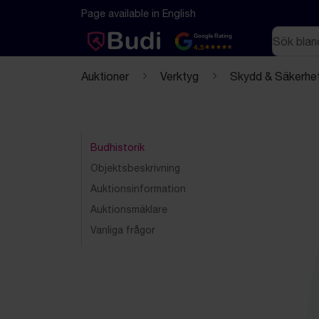
Hoppa till innehåll
Textbaserad (markdown) version av denna sida
Page available in English
Sök
Google Rating
4.5
Auktioner
Verktyg
Skydd & Säkerhe
Budhistorik
Objektsbeskrivning
Auktionsinformation
Auktionsmäklare
Vanliga frågor