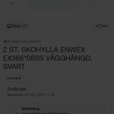
1
/
1
Bilder
(1)
Dela
Bromma, Stockholm
2 ST. SKOHYLLA ENWEX
EX366*06SS VÄGGHÄNGD,
SVART
Oanvänd
Avslutad
Avslutad:
20 maj 2026 11:28
Utlämning:
Linta Gårdsväg 5A Bromma