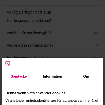
Vanliga frågor och svar
Hur fungerar manuella bud?
Vad innebär serviceavgift?
Vad är ett reservationspris?
Hur fungerar maxbud?
Hur fungerar budmotorn?
Samtycke
Information
Om
Kan jag ångra ett bud?
Denna webbplats använder cookies
Kan ni frakta mina vunna objekt?
Vi använder enhetsidentifierare för att anpassa innehållet