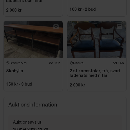
lädersits och nitar
100 kr
·
2
bud
2 000 kr
Stockholm
3d 12h
Nacka
5d 14h
Skohylla
2 st karmstolar, trä, svart
lädersits med nitar
150 kr
·
3
bud
2 000 kr
Auktionsinformation
Auktionsavslut
20 maj 2026 11:28