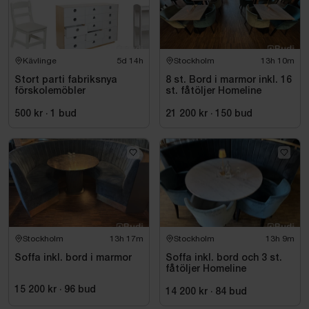
Kävlinge
5d 14h
Stockholm
13h 10m
Stort parti fabriksnya
8 st. Bord i marmor inkl. 16
förskolemöbler
st. fåtöljer Homeline
500 kr
·
1
bud
21 200 kr
·
150
bud
Stockholm
13h 17m
Stockholm
13h 9m
Soffa inkl. bord i marmor
Soffa inkl. bord och 3 st.
fåtöljer Homeline
15 200 kr
·
96
bud
14 200 kr
·
84
bud