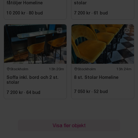
fåtöljer Homeline
stolar
10 200 kr
·
80
bud
7 200 kr
·
61
bud
Stockholm
13h 20m
Stockholm
13h 24m
Soffa inkl. bord och 2 st.
8 st. Stolar Homeline
stolar
7 050 kr
·
52
bud
7 200 kr
·
64
bud
Visa fler objekt