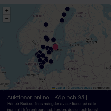
+
−
Leaflet
|
©
OpenStreetMap
contributors
Auktioner online - Köp och Sälj
Här på Budi.se finns mängder av auktioner på nätet
inom allt från entreprenad, fordon, design och konst,