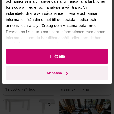
och annonserna till användarna, tillhandahålla funktioner
Läs fler frågor och svar
för sociala medier och analysera vår trafik. Vi
vidarebefordrar även sådana identifierare och annan
information från din enhet till de sociala medier och
Mer från samma kategori
annons- och analysföretag som vi samarbetar med.
Dessa kan i sin tur kombinera informationen med annan
information som du har tillhandahållit eller som de har
samlat in när du har använt deras tjänster.
Tillåt alla
Stockholm
13h 26m
Stockholm
13h 14m
Anpassa
Taklampa orange/vit
Runt bord i marmor inkl. 4
st. fåtöljer Homeline
12 050 kr
·
74
bud
3 800 kr
·
53
bud