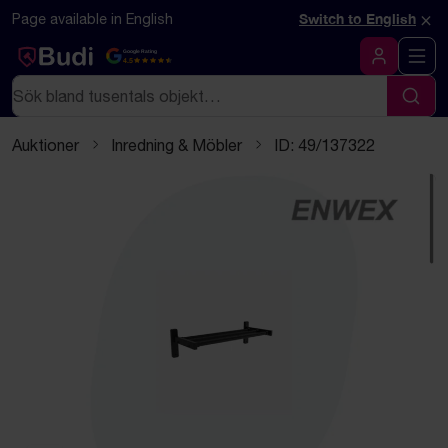
Hoppa till innehåll
Textbaserad (markdown) version av denna sida
×
Page available in English
Switch to English
Google Rating
4.5
Logga in
Sök
Sök
Auktioner
Inredning & Möbler
ID: 49/137322