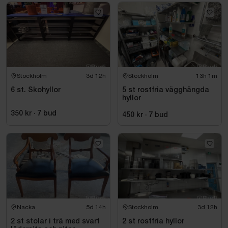
Stockholm
3d 12h
Stockholm
13h 1m
6 st. Skohyllor
5 st rostfria vägghängda
hyllor
350 kr
·
7
bud
450 kr
·
7
bud
Nacka
5d 14h
Stockholm
3d 12h
2 st stolar i trä med svart
2 st rostfria hyllor