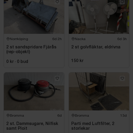
Norrköping
6d 2h
Nacka
6d 3h
2 st sandspridare Fjärås
2 st golvfläktar, eldrivna
(rep-objekt)
150 kr
0 kr
·
0
bud
Bromma
6d
Bromma
13d
2 st. Dammsugare, Nilfisk
Parti med Luftfilter, 2
samt Ploit
storlekar