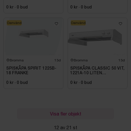
14M3 HSP904MXV HARVIA
VOLYMDEL
INKL. XENIO WIFI
0 kr
·
0
bud
0 kr
·
0
bud
Oanvänd
Oanvänd
Bromma
13d
Bromma
13d
SPISKÅPA SPIRIT 1225B-
SPISKÅPA CLASSIC 50 VIT,
18 FRANKE
1221A-10 LITEN
VOLYMDEL
0 kr
·
0
bud
0 kr
·
0
bud
Visa fler objekt
12 av 21 st