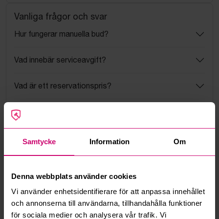
Vanliga frågor och svar
Hur fungerar manuella bud?
Vad innebär serviceavgift?
Vad är ett reservationspris?
Hur fungerar maxbud?
Hur fungerar budmotorn?
Samtycke
Information
Om
Kan jag ångra ett bud?
Denna webbplats använder cookies
Kan ni frakta mina vunna objekt?
Vi använder enhetsidentifierare för att anpassa innehållet
och annonserna till användarna, tillhandahålla funktioner
Läs fler frågor och svar
för sociala medier och analysera vår trafik. Vi