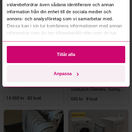
vidarebefordrar även sådana identifierare och annan
information från din enhet till de sociala medier och
annons- och analysföretag som vi samarbetar med.
Mer från samma kategori
Dessa kan i sin tur kombinera informationen med annan
information som du har tillhandahållit eller som de har
samlat in när du har använt deras tjänster.
Tillåt alla
Anpassa
Stockholm
4d
Bromma
6d
Infraröd bastu Tylö
((NY) Soluppvärmd
utedusch Demerx, Sunny
40-1
14 050 kr
·
82
bud
500 kr
·
9
bud
Siemens