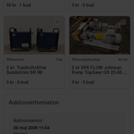
50 kr
·
1
bud
0 kr
·
0
bud
Bromma
13d
Smedjebacken
6d 4h
2 st. Tryckluftsfilter
2 st SPX FLOW Johnson
Sundström SR 99
Pump TopGear GS 23-65 |
2023
0 kr
·
0
bud
0 kr
·
0
bud
Auktionsinformation
Auktionsavslut
20 maj 2026 11:54
Visning