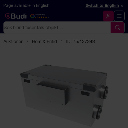
Hoppa till innehåll
Textbaserad (markdown) version av denna sida
×
Page available in English
Switch to English
Google Rating
4.5
Logga in
Sök
Sök
Auktioner
Hem & Fritid
ID: 75/137348