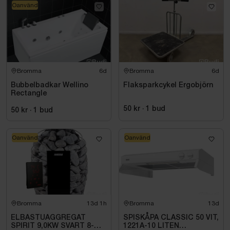
Oanvänd
Bromma
6d
Bromma
6d
Bubbelbadkar Wellino
Flaksparkcykel Ergobjörn
Rectangle
50 kr
·
1
bud
50 kr
·
1
bud
Oanvänd
Oanvänd
Bromma
13d 1h
Bromma
13d
ELBASTUAGGREGAT
SPISKÅPA CLASSIC 50 VIT,
SPIRIT 9,0KW SVART 8-
1221A-10 LITEN