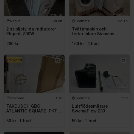
Nacka
6d 3h
Bromma
13d 1h
2 st oljefyllda radiatorer
Tvättmaskin och
Eligent, 800W
torktumlare Siemens
200 kr
150 kr
·
4
bud
Oanvänd
Bromma
13d
Bromma
13d
TAKDUSCH GBG
Luftflödesmätare
ATLANTIC SQUARE, PKT.
SwemaFlow 233
M.TERM BL 160C\/C,
KROM
50 kr
·
1
bud
50 kr
·
1
bud