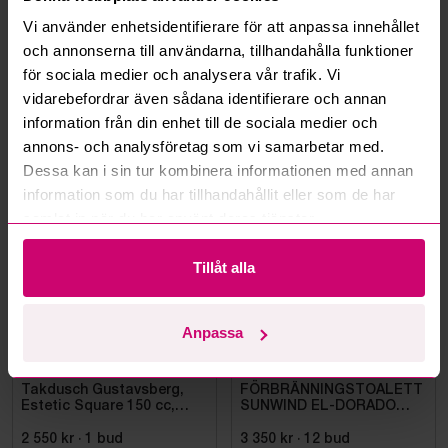
Vi använder enhetsidentifierare för att anpassa innehållet
Kan ni frakta mina vunna objekt?
och annonserna till användarna, tillhandahålla funktioner
för sociala medier och analysera vår trafik. Vi
Läs fler frågor och svar
vidarebefordrar även sådana identifierare och annan
information från din enhet till de sociala medier och
annons- och analysföretag som vi samarbetar med.
Mer från samma kategori
Dessa kan i sin tur kombinera informationen med annan
information som du har tillhandahållit eller som de har
samlat in när du har använt deras tjänster.
Oanvänd
Oanvänd
Tillåt alla
Anpassa
Bromma
3d 17h
Bromma
10d 16h
Takdusch Gustavsberg,
FÖRBRÄNNINGSTOALETT
Estetic Square 150 cc,
SUNWIND EL-DORADO
mattsvart
PLUS
2 550 kr
·
1
bud
3 350 kr
·
12
bud