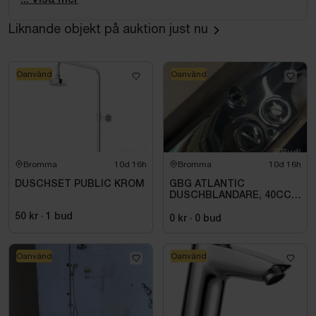
enkel skötsel i vardagen. Flexibel 1,75 m slang som
Liknande objekt på auktion just nu
ger god räckvidd och extra komfort i användningen.
Oanvänd
Oanvänd
Bromma
10d 16h
Bromma
10d 16h
DUSCHSET PUBLIC KROM
GBG ATLANTIC
DUSCHBLANDARE, 40CC,
ANSL DUSCH NER KROM
50 kr
·
1
bud
0 kr
·
0
bud
Oanvänd
Oanvänd