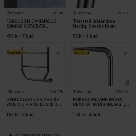
Bromma
3d 16h
Bromma
3d 16h
TAKDUSCH CAMARGUE
Tvättställsblandare
SAMSØ KORSBÆK
Nortiq, Seattle Krom
MÄSSING
450 kr
·
7
bud
50 kr
·
1
bud
Oanvänd
Oanvänd
Bromma
10d 17h
Bromma
10d 16h
HANDDUKSTORK REG KR
KÖKSBLANDARE MORA
70W, NIL R P 08 05 230 01
REXX K6, M DISKM.AVST,
1C
KROM
150 kr
·
3
bud
150 kr
·
3
bud
Auktionsinformation