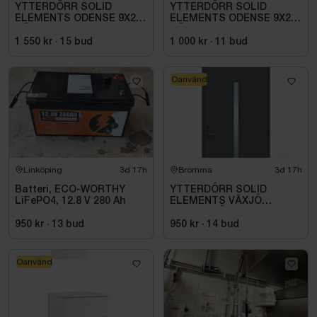
YTTERDÖRR SOLID
YTTERDÖRR SOLID
ELEMENTS ODENSE 9X20
ELEMENTS ODENSE 9X21
HÖGER VIT
HÖGER VIT
1 550 kr
·
15
bud
1 000 kr
·
11
bud
Oanvänd
Linköping
3d 17h
Bromma
3d 17h
Batteri, ECO-WORTHY
YTTERDÖRR SOLID
LiFePO4, 12.8 V 280 Ah
ELEMENTS VÄXJÖ
M10X21 HÖGER ANTRACIT
950 kr
·
13
bud
950 kr
·
14
bud
Oanvänd