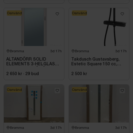
Oanvänd
Oanvänd
Bromma
3d 17h
Bromma
3d 17h
ALTANDÖRR SOLID
Takdusch Gustavsberg,
ELEMENTS 3-HELGLAS
Estetic Square 150 cc,
VHED 9X21 TRÄ VÄNSTER
mattsvart
2 650 kr
·
29
bud
2 500 kr
Oanvänd
Oanvänd
Bromma
3d 17h
Bromma
3d 17h