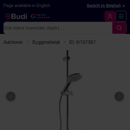
Hoppa till innehåll
Textbaserad (markdown) version av denna sida
×
Page available in English
Switch to English
Google Rating
4.5
Logga in
Sök
Sök
Auktioner
Byggmaterial
ID: 9/137367
Föregående
Näst