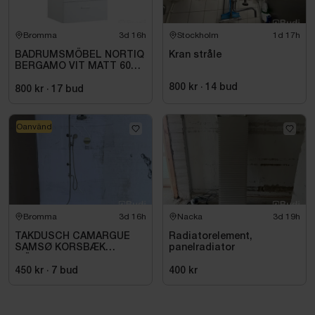
Bromma
3d 16h
Stockholm
1d 17h
BADRUMSMÖBEL NORTIQ
Kran stråle
BERGAMO VIT MATT 60
CM
800 kr
·
14
bud
800 kr
·
17
bud
Oanvänd
Bromma
3d 16h
Nacka
3d 19h
TAKDUSCH CAMARGUE
Radiatorelement,
SAMSØ KORSBÆK
panelradiator
MÄSSING
450 kr
·
7
bud
400 kr