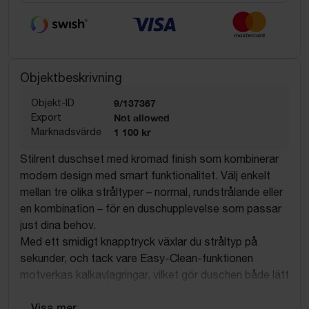
Objektbeskrivning
Objekt-ID
9/137367
Export
Not allowed
Marknadsvärde
1 100 kr
Stilrent duschset med kromad finish som kombinerar
modern design med smart funktionalitet. Välj enkelt
mellan tre olika stråltyper – normal, rundstrålande eller
en kombination – för en duschupplevelse som passar
just dina behov.
Med ett smidigt knapptryck växlar du stråltyp på
sekunder, och tack vare Easy-Clean-funktionen
motverkas kalkavlagringar, vilket gör duschen både lätt
att rengöra och håller den fräsch längre.
Ett perfekt val för dig som vill ha både komfort och
... Visa mer