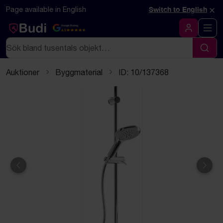
Hoppa till innehåll
Textbaserad (markdown) version av denna sida
×
Page available in English
Switch to English
Google Rating
4.5
Logga in
Sök
Sök
Auktioner
Byggmaterial
ID: 10/137368
Föregående
Näst