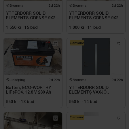
Bromma
2d 22h
Bromma
2d 22h
YTTERDÖRR SOLID
YTTERDÖRR SOLID
ELEMENTS ODENSE 9X20
ELEMENTS ODENSE 9X21
HÖGER VIT
HÖGER VIT
1 550 kr
·
15
bud
1 000 kr
·
11
bud
Oanvänd
Linköping
2d 22h
Bromma
2d 22h
Batteri, ECO-WORTHY
YTTERDÖRR SOLID
LiFePO4, 12.8 V 280 Ah
ELEMENTS VÄXJÖ
M10X21 HÖGER ANTRACIT
950 kr
·
13
bud
950 kr
·
14
bud
Oanvänd