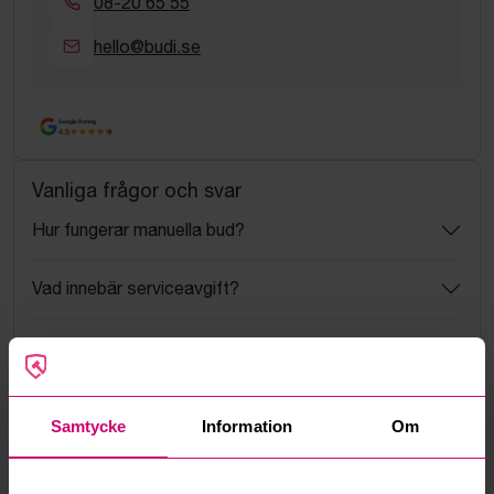
08-20 65 55
hello@budi.se
Google Rating
4.5
Vanliga frågor och svar
Hur fungerar manuella bud?
Vad innebär serviceavgift?
Vad är ett reservationspris?
Hur fungerar maxbud?
Samtycke
Information
Om
Hur fungerar budmotorn?