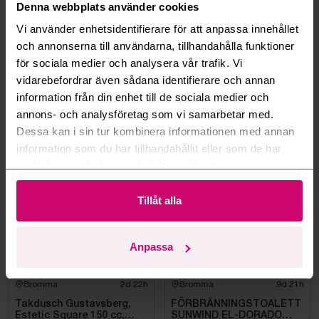
Denna webbplats använder cookies
Kan jag ångra ett bud?
Vi använder enhetsidentifierare för att anpassa innehållet
och annonserna till användarna, tillhandahålla funktioner
Kan ni frakta mina vunna objekt?
för sociala medier och analysera vår trafik. Vi
vidarebefordrar även sådana identifierare och annan
Läs fler frågor och svar
information från din enhet till de sociala medier och
annons- och analysföretag som vi samarbetar med.
Dessa kan i sin tur kombinera informationen med annan
Mer från samma kategori
information som du har tillhandahållit eller som de har
samlat in när du har använt deras tjänster.
Oanvänd
Oanvänd
Tillåt alla
Anpassa
Bromma
2d 22h
Bromma
9d 21h
Takdusch Gustavsberg,
FÖRBRÄNNINGSTOALETT
Estetic Square 150 cc,
SUNWIND EL-DORADO