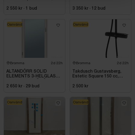
mattsvart
PLUS
2 550 kr
·
1
bud
3 350 kr
·
12
bud
Oanvänd
Oanvänd
Bromma
2d 22h
Bromma
2d 22h
ALTANDÖRR SOLID
Takdusch Gustavsberg,
ELEMENTS 3-HELGLAS
Estetic Square 150 cc,
VHED 9X21 TRÄ VÄNSTER
mattsvart
2 650 kr
·
29
bud
2 500 kr
Oanvänd
Oanvänd