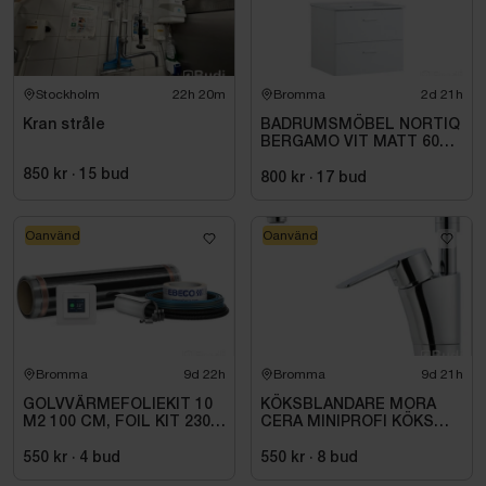
Stockholm
22h 20m
Bromma
2d 21h
Kran stråle
BADRUMSMÖBEL NORTIQ
BERGAMO VIT MATT 60
CM
850 kr
·
15
bud
800 kr
·
17
bud
Oanvänd
Oanvänd
Bromma
9d 22h
Bromma
9d 21h
GOLVVÄRMEFOLIEKIT 10
KÖKSBLANDARE MORA
M2 100 CM, FOIL KIT 230
CERA MINIPROFI KÖKS
V. 1 M
BL., MED H-DUSCH, R10
242301
550 kr
·
4
bud
550 kr
·
8
bud