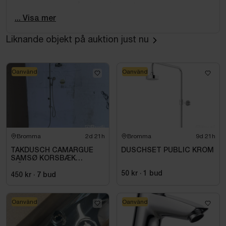
att rengöra och håller den fräsch längre.
Ett perfekt val för dig som vill ha både komfort och
... Visa mer
enkel skötsel i vardagen. Flexibel 1,75 m slang som
Liknande objekt på auktion just nu
ger god räckvidd och extra komfort i användningen.
Oanvänd
Oanvänd
Bromma
2d 21h
Bromma
9d 21h
TAKDUSCH CAMARGUE
DUSCHSET PUBLIC KROM
SAMSØ KORSBÆK
MÄSSING
50 kr
·
1
bud
450 kr
·
7
bud
Oanvänd
Oanvänd