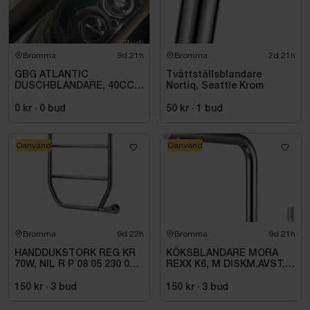
Bromma
9d 21h
Bromma
2d 21h
GBG ATLANTIC
Tvättställsblandare
DUSCHBLANDARE, 40CC,
Nortiq, Seattle Krom
ANSL DUSCH NER KROM
0 kr
·
0
bud
50 kr
·
1
bud
Oanvänd
Oanvänd
Bromma
9d 22h
Bromma
9d 21h
HANDDUKSTORK REG KR
KÖKSBLANDARE MORA
70W, NIL R P 08 05 230 01
REXX K6, M DISKM.AVST,
1C
KROM
150 kr
·
3
bud
150 kr
·
3
bud