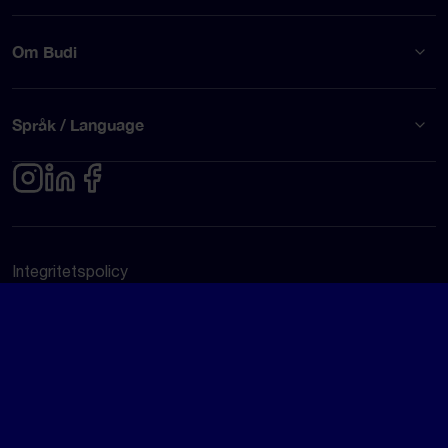
Om Budi
Språk / Language
Integritetspolicy
Användarvillkor
© Budi AB 2026
Google Rating
4.5