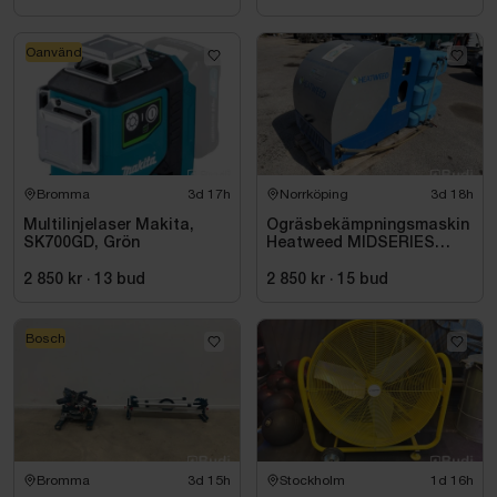
Oanvänd
Bromma
3d 17h
Norrköping
3d 18h
Multilinjelaser Makita,
Ogräsbekämpningsmaskin
SK700GD, Grön
Heatweed MIDSERIES
22/8, -2015
2 850 kr
·
13
bud
2 850 kr
·
15
bud
Bosch
Bromma
3d 15h
Stockholm
1d 16h