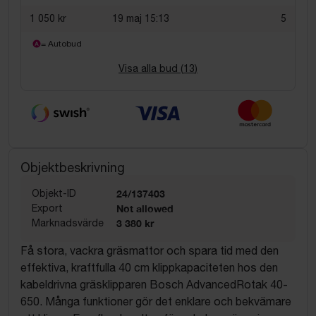
1 050 kr
19 maj 15:13
5
= Autobud
Visa alla bud (
13
)
Objektbeskrivning
Objekt-ID
24/137403
Export
Not allowed
Marknadsvärde
3 380 kr
Få stora, vackra gräsmattor och spara tid med den
effektiva, kraftfulla 40 cm klippkapaciteten hos den
kabeldrivna gräsklipparen Bosch AdvancedRotak 40-
650. Många funktioner gör det enklare och bekvämare