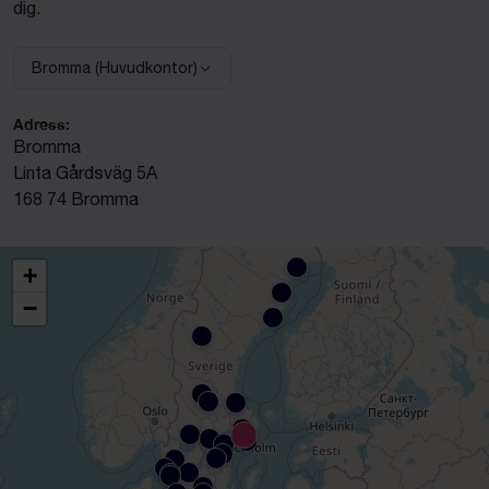
dig.
Bromma (Huvudkontor)
Välj anläggning:
Adress:
Bromma
Linta Gårdsväg 5A
168 74 Bromma
+
−