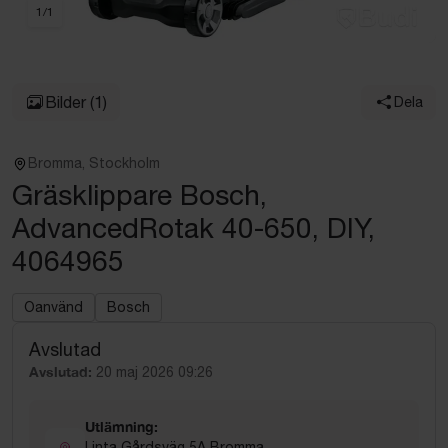
1
/
1
Bilder
(1)
Dela
Bromma, Stockholm
Gräsklippare Bosch,
AdvancedRotak 40-650, DIY,
4064965
Oanvänd
Bosch
Avslutad
Avslutad:
20 maj 2026 09:26
Utlämning:
Linta Gårdsväg 5A Bromma