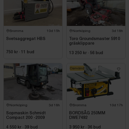
Bromma
10d 15h
Norrköping
3d 18h
Svetsaggregat HBS
Toro Groundsmaster 5910
gräsklippare
750 kr
·
11
bud
13 250 kr
·
56
bud
Oanvänd
Norrköping
3d 18h
Bromma
10d 17h
Sopmaskin Schmidt
BORDSÅG 250MM
Compact 200 -2009
DWE7492
4 550 kr
·
39
bud
3 950 kr
·
36
bud