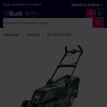
Hoppa till innehåll
Textbaserad (markdown) version av denna sida
×
Page available in English
Switch to English
Google Rating
4.5
Logga in
Sök
Sök
Auktioner
Verktyg
ID: 24/137403