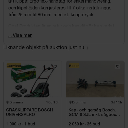
att klippa; Ergoflex-handtag för enkel manövrering,
och klipphöjden kan justeras till 7 olika inställningar,
från 25 mm till 80 mm, med ett knapptryck.
Obs! Produkten är en retur och kan därför ha skadat
emballage.
... Visa mer
Liknande objekt på auktion just nu
Oanvänd
Bosch
Bromma
10d 16h
Bromma
3d 15h
GRÄSKLIPPARE BOSCH
Kap- och gersåg Bosch,
UNIVERSALRO
GCM 8 SJL inkl. sågbock
Bosch, GTA 2500
1 000 kr
·
1
bud
2 050 kr
·
35
bud