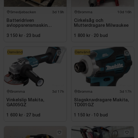
Smedjebacken
3d 19h
Bromma
10d 16h
Batteridriven
Cirkelsåg och
avloppsrensmaskin
Mutterdragare Milwaukee
Milwaukee M18 FUEL M18
FSSM-121 | Oanvänd
3 150 kr
·
23
bud
1 800 kr
·
20
bud
Oanvänd
Oanvänd
Bromma
3d 17h
Bromma
3d 17h
Vinkelslip Makita,
Slagskruvdragare Makita,
GA005GZ
TD001GZ
1 600 kr
·
27
bud
1 150 kr
·
10
bud