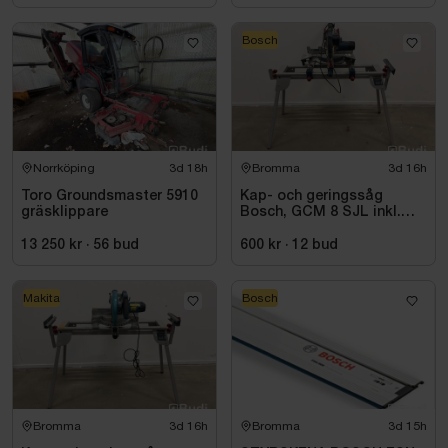
Bosch
Norrköping
3d 18h
Bromma
3d 16h
Toro Groundsmaster 5910
Kap- och geringssåg
gräsklippare
Bosch, GCM 8 SJL inkl.
stativ Bosch, GTA 2600
13 250 kr
·
56
bud
600 kr
·
12
bud
Makita
Bosch
Bromma
3d 16h
Bromma
3d 15h