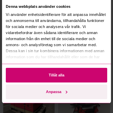
Hur fungerar maxbud?
Denna webbplats använder cookies
Vi använder enhetsidentifierare för att anpassa innehållet
Hur fungerar budmotorn?
och annonserna till användarna, tillhandahålla funktioner
för sociala medier och analysera vår trafik. Vi
Kan jag ångra ett bud?
vidarebefordrar även sådana identifierare och annan
information från din enhet till de sociala medier och
Kan ni frakta mina vunna objekt?
annons- och analysföretag som vi samarbetar med.
Dessa kan i sin tur kombinera informationen med annan
Läs fler frågor och svar
information som du har tillhandahållit eller som de har
samlat in när du har använt deras tjänster.
Mer från samma kategori
Tillåt alla
Milwaukee
Milwaukee
Anpassa