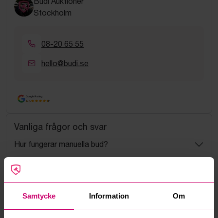
Budi Auktioner
Stockholm
08-20 65 55
hello@budi.se
Google Rating
4.5
Vanliga frågor och svar
Hur fungerar manuella bud?
Vad innebär serviceavgift?
Vad är ett reservationspris?
Samtycke
Information
Om