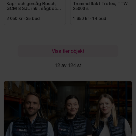
Kap- och gersåg Bosch,
Trummelfläkt Trotec, TTW
GCM 8 SJL inkl. sågbock
25000 s
Bosch, GTA 2500
2 050 kr
·
35
bud
1 650 kr
·
14
bud
Visa fler objekt
12 av 124 st