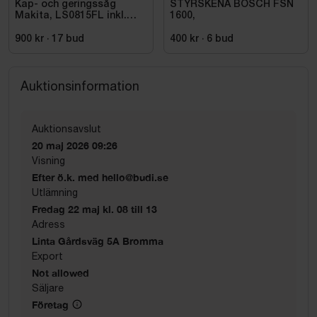
Kap- och geringssåg
STYRSKENA BOSCH FSN
Makita, LS0815FL inkl.
1600,
stativ med sidostöd
Bosch, GTA 2600
900 kr
·
17
bud
400 kr
·
6
bud
Auktionsinformation
Auktionsavslut
20 maj 2026 09:26
Visning
Efter ö.k. med hello@budi.se
Utlämning
Fredag 22 maj kl. 08 till 13
Adress
Linta Gårdsväg 5A Bromma
Export
Not allowed
Säljare
Företag