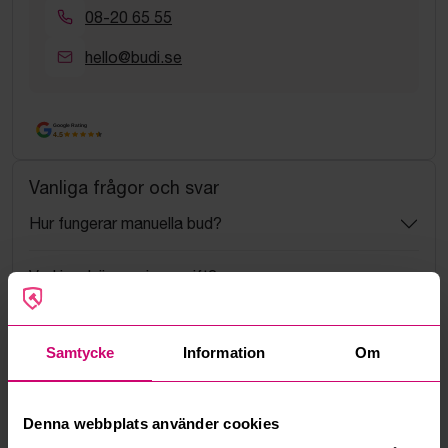
08-20 65 55
hello@budi.se
Google Rating
4.5
Vanliga frågor och svar
Hur fungerar manuella bud?
Vad innebär serviceavgift?
Vad är ett reservationspris?
Samtycke
Information
Om
Hur fungerar maxbud?
Denna webbplats använder cookies
Hur fungerar budmotorn?