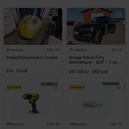
Haninge
10d 11h
Leksand
3d 12h
Sträckfilmsmaskin Fromm
Range Rover Fifty
Anniversary - 2021 – 1 av
1970 – Autobiography –
0 kr
·
0
bud
Diesel – Fullutrustad
247 500 kr
·
283
bud
Oanvänd
Oanvänd
Bromma
10d 10h
Bromma
10d 11h