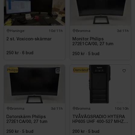
Haninge
10d 11h
Bromma
3d 11h
2 st. Voxicon-skärmar
Monitor Philips
272E1CA/00, 27 tum
250 kr
·
6
bud
250 kr
·
5
bud
Philips
Oanvänd
Bromma
3d 11h
Bromma
10d 10h
Datorskärm Philips
TVÅVÄGSRADIO HYTERA
272E1CA/00, 27 tum
HP605 UHF 400-527 MHZ
IP67 KONRADSSON
250 kr
·
5
bud
200 kr
·
5
bud