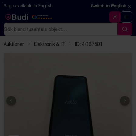
Hoppa till innehåll
Textbaserad (markdown) version av denna sida
×
Page available in English
Switch to English
Google Rating
4.5
Logga in
Sök
Sök
Auktioner
Elektronik & IT
ID: 4/137501
Föregående
Näst