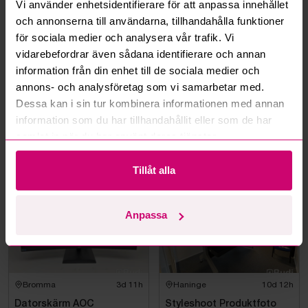
Vi använder enhetsidentifierare för att anpassa innehållet
och annonserna till användarna, tillhandahålla funktioner
Kan jag ångra ett bud?
för sociala medier och analysera vår trafik. Vi
vidarebefordrar även sådana identifierare och annan
Kan ni frakta mina vunna objekt?
information från din enhet till de sociala medier och
annons- och analysföretag som vi samarbetar med.
Läs fler frågor och svar
Dessa kan i sin tur kombinera informationen med annan
information som du har tillhandahållit eller som de har
samlat in när du har använt deras tjänster.
Mer från samma kategori
Tillåt alla
Anpassa
Bromma
3d 11h
Haninge
10d 12h
Datorskärm AOC
Styleshoot Produktfoto