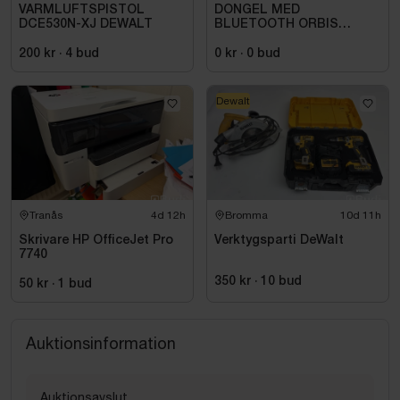
VARMLUFTSPISTOL
DONGEL MED
DCE530N-XJ DEWALT
BLUETOOTH ORBIS
709971
200 kr
·
4
bud
0 kr
·
0
bud
Dewalt
Tranås
4d 12h
Bromma
10d 11h
Skrivare HP OfficeJet Pro
Verktygsparti DeWalt
7740
350 kr
·
10
bud
50 kr
·
1
bud
Auktionsinformation
Auktionsavslut