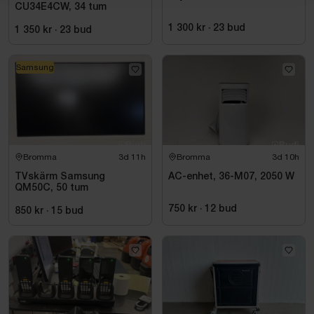
CU34E4CW, 34 tum
1 300 kr
·
23
bud
1 350 kr
·
23
bud
Samsung
Bromma
3d 11h
Bromma
3d 10h
TVskärm Samsung
AC-enhet, 36-M07, 2050 W
QM50C, 50 tum
750 kr
·
12
bud
850 kr
·
15
bud