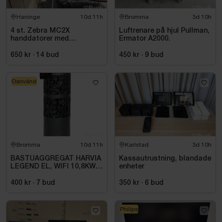
Haninge
10d 11h
Bromma
3d 10h
4 st. Zebra MC2X
Luftrenare på hjul Pullman,
handdatorer med
Ermator A2000.
laddstation
650 kr
·
14
bud
450 kr
·
9
bud
Oanvänd
Bromma
10d 11h
Karlstad
3d 10h
BASTUAGGREGAT HARVIA
Kassautrustning, blandade
LEGEND EL, WIFI 10,8KW
enheter
SVART 9-18M3
400 kr
·
7
bud
350 kr
·
6
bud
Philips