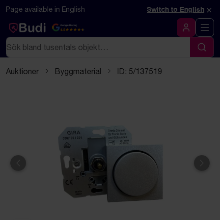
Hoppa till innehåll
Textbaserad (markdown) version av denna sida
×
Page available in English
Switch to English
Google Rating
4.5
Logga in
Sök
Sök
Auktioner
Byggmaterial
ID: 5/137519
Föregående
Näst