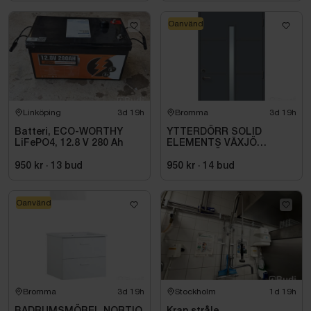
Oanvänd
Linköping
3d 19h
Bromma
3d 19h
Batteri, ECO-WORTHY
YTTERDÖRR SOLID
LiFePO4, 12.8 V 280 Ah
ELEMENTS VÄXJÖ
M10X21 HÖGER ANTRACIT
950 kr
·
13
bud
950 kr
·
14
bud
Oanvänd
Bromma
3d 19h
Stockholm
1d 19h