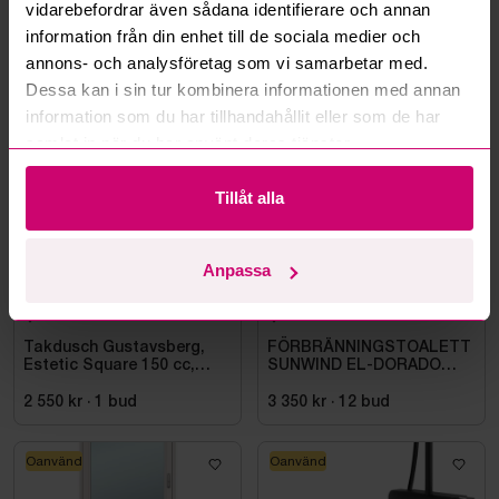
vidarebefordrar även sådana identifierare och annan
Läs fler frågor och svar
information från din enhet till de sociala medier och
annons- och analysföretag som vi samarbetar med.
Dessa kan i sin tur kombinera informationen med annan
Mer från samma kategori
information som du har tillhandahållit eller som de har
samlat in när du har använt deras tjänster.
Oanvänd
Oanvänd
Tillåt alla
Anpassa
Bromma
3d 19h
Bromma
10d 18h
Takdusch Gustavsberg,
FÖRBRÄNNINGSTOALETT
Estetic Square 150 cc,
SUNWIND EL-DORADO
mattsvart
PLUS
2 550 kr
·
1
bud
3 350 kr
·
12
bud
Oanvänd
Oanvänd