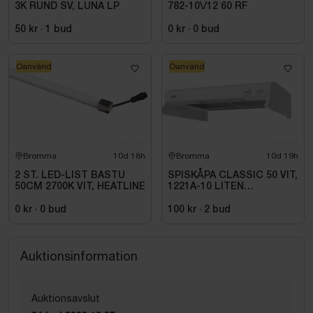
3K RUND SV, LUNA LP
782-10\/12 60 RF
50 kr
·
1
bud
0 kr
·
0
bud
Oanvänd
Oanvänd
Bromma
10d 18h
Bromma
10d 19h
2 ST. LED-LIST BASTU
SPISKÅPA CLASSIC 50 VIT,
50CM 2700K VIT, HEATLINE
1221A-10 LITEN
VOLYMDEL
0 kr
·
0
bud
100 kr
·
2
bud
Auktionsinformation
Auktionsavslut