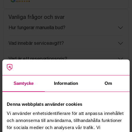
4.5
Vanliga frågor och svar
Hur fungerar manuella bud?
Vad innebär serviceavgift?
Vad är ett reservationspris?
Hur fungerar maxbud?
Samtycke
Information
Om
Hur fungerar budmotorn?
Denna webbplats använder cookies
Kan jag ångra ett bud?
Vi använder enhetsidentifierare för att anpassa innehållet
och annonserna till användarna, tillhandahålla funktioner
Kan ni frakta mina vunna objekt?
för sociala medier och analysera vår trafik. Vi