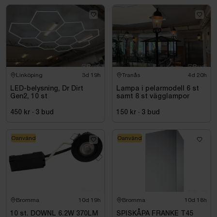
Linköping
3d 19h
Tranås
4d 20h
LED-belysning, Dr Dirt
Lampa i pelarmodell 6 st
Gen2, 10 st
samt 8 st vägglampor
450 kr
·
3
bud
150 kr
·
3
bud
Oanvänd
Oanvänd
Bromma
10d 19h
Bromma
10d 18h
10 st. DOWNL 6.2W 370LM
SPISKÅPA FRANKE T45