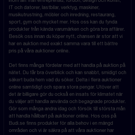
inom allt från entreprenad, fordon, design och konst,
IT och datorer, lastbilar, verktyg, maskiner,
musikutrustning, möbler och inredning, restaurang,
sport, gym och mycket mer. Hos oss kan du fynda
produkter från kända varumärken och göra bra affärer.
Besök oss innan du köper nytt, chansen är stor att vi
har en auktion med exakt samma vara till ett bättre
pris på våra auktioner online.
Det finns många fördelar med att handla på auktion på
nätet. Du får bra överblick och kan snabbt, smidigt och
säkert buda hem vad du söker. Delta i flera auktioner
online samtidigt och spara stora pengar. Utöver att
det är billigare gör du också en insats för klimatet när
du väljer att handla använda och begagnade produkter.
Gör som många andra idag och försök till största mån
att handla hållbart på auktioner online. Hos oss på
Budi.se finns produkter för alla behov i en mängd
områden och vi är säkra på att våra auktioner har