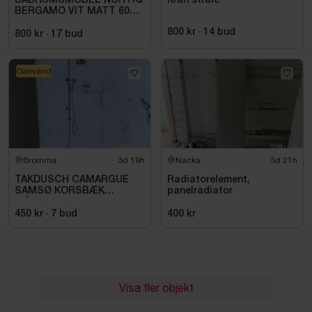
BADRUMSMÖBEL NORTIQ
Kran stråle
BERGAMO VIT MATT 60
CM
800 kr
·
14
bud
800 kr
·
17
bud
Oanvänd
Bromma
3d 19h
Nacka
3d 21h
TAKDUSCH CAMARGUE
Radiatorelement,
SAMSØ KORSBÆK
panelradiator
MÄSSING
450 kr
·
7
bud
400 kr
Visa fler objekt