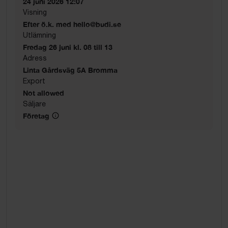
24 juni 2026 12:07
Visning
Efter ö.k. med hello@budi.se
Utlämning
Fredag 26 juni kl. 08 till 13
Adress
Linta Gårdsväg 5A Bromma
Export
Not allowed
Säljare
Företag