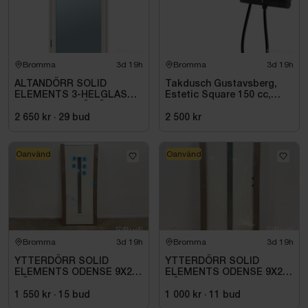
Bromma
3d 19h
Bromma
3d 19h
ALTANDÖRR SOLID
Takdusch Gustavsberg,
ELEMENTS 3-HELGLAS
Estetic Square 150 cc,
VHED 9X21 TRÄ VÄNSTER
mattsvart
2 650 kr
·
29
bud
2 500 kr
Oanvänd
Oanvänd
Bromma
3d 19h
Bromma
3d 19h
YTTERDÖRR SOLID
YTTERDÖRR SOLID
ELEMENTS ODENSE 9X20
ELEMENTS ODENSE 9X21
HÖGER VIT
HÖGER VIT
1 550 kr
·
15
bud
1 000 kr
·
11
bud