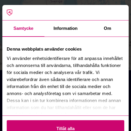
Samtycke
Information
Om
Denna webbplats använder cookies
Vi använder enhetsidentifierare för att anpassa innehållet
och annonserna till användarna, tillhandahålla funktioner
Leaflet
|
©
OpenStreetMap
contributors
för sociala medier och analysera vår trafik. Vi
Auktioner online - Köp och Sälj
vidarebefordrar även sådana identifierare och annan
information från din enhet till de sociala medier och
Här på Budi.se finns mängder av auktioner på nätet
annons- och analysföretag som vi samarbetar med.
inom allt från entreprenad, fordon, design och konst,
Dessa kan i sin tur kombinera informationen med annan
IT och datorer, lastbilar, verktyg, maskiner,
information som du har tillhandahållit eller som de har
musikutrustning, möbler och inredning, restaurang,
samlat in när du har använt deras tjänster.
sport, gym och mycket mer. Hos oss kan du fynda
produkter från kända varumärken och göra bra affärer.
Tillåt alla
Besök oss innan du köper nytt, chansen är stor att vi