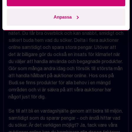
har en auktion med exakt samma vara till ett bättre
pris på våra auktioner online.
Anpassa
Det finns många fördelar med att handla på auktion på
nätet. Du får bra överblick och kan snabbt, smidigt och
säkert buda hem vad du söker. Delta i flera auktioner
online samtidigt och spara stora pengar. Utöver att
det är billigare gör du också en insats för klimatet när
du väljer att handla använda och begagnade produkter.
Gör som många andra idag och försök till största mån
att handla hållbart på auktioner online. Hos oss på
Budi.se finns produkter för alla behov i en mängd
områden och vi är säkra på att våra auktioner har
något just för dig.
Se till att bli en vardagshjälte genom att bidra till miljön,
samtidigt som du sparar pengar - och ändå hittar vad
du söker. Är det verkligen möjligt? Ja, tack vare våra