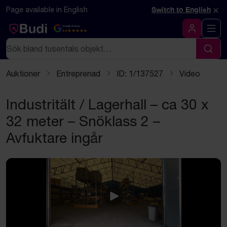
Hoppa till innehåll
×
Page available in English
Switch to English
Google Rating
4.5
Logga in
Sök
Sök
Auktioner
Entreprenad
ID: 1/137527
Video
Industritält / Lagerhall – ca 30 x
32 meter – Snöklass 2 –
Avfuktare ingår