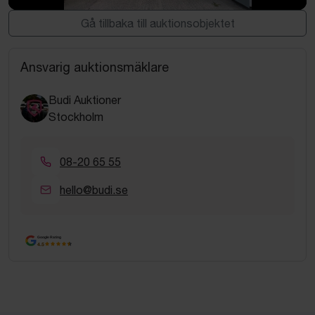
Industritält / Lagerhall – ca 30 x 32 meter – Snöklass 2 – Avfu
Gå tillbaka till auktionsobjektet
Ansvarig auktionsmäklare
Budi Auktioner
Stockholm
08-20 65 55
hello@budi.se
Google Rating
4.5