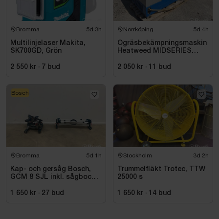
Bromma
5d 3h
Norrköping
5d 4h
Multilinjelaser Makita,
Ogräsbekämpningsmaskin
SK700GD, Grön
Heatweed MIDSERIES
22/8, -2015
2 550 kr
·
7
bud
2 050 kr
·
11
bud
Bosch
Bromma
5d 1h
Stockholm
3d 2h
Kap- och gersåg Bosch,
Trummelfläkt Trotec, TTW
GCM 8 SJL inkl. sågbock
25000 s
Bosch, GTA 2500
1 650 kr
·
27
bud
1 650 kr
·
14
bud