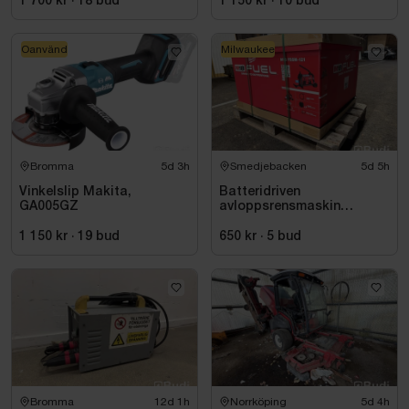
1 700 kr
·
18
bud
1 150 kr
·
10
bud
Oanvänd
Milwaukee
Bromma
5d 3h
Smedjebacken
5d 5h
Vinkelslip Makita,
Batteridriven
GA005GZ
avloppsrensmaskin
Milwaukee M18 FUEL M18
FSSM-121 | Oanvänd
1 150 kr
·
19
bud
650 kr
·
5
bud
Bromma
12d 1h
Norrköping
5d 4h