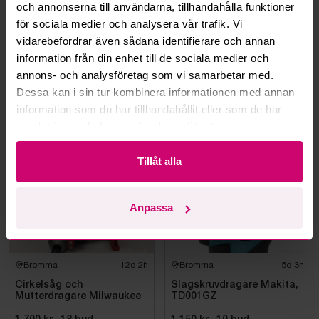
och annonserna till användarna, tillhandahålla funktioner
för sociala medier och analysera vår trafik. Vi
Kan ni frakta mina vunna objekt?
vidarebefordrar även sådana identifierare och annan
information från din enhet till de sociala medier och
Läs fler frågor och svar
annons- och analysföretag som vi samarbetar med.
Dessa kan i sin tur kombinera informationen med annan
information som du har tillhandahållit eller som de har
samlat in när du har använt deras tjänster.
Mer från samma kategori
Tillåt alla
Milwaukee
Oanvänd
Anpassa
Bromma
12d 2h
Bromma
5d 3h
Cirkelsåg och
Slagskruvdragare Makita,
Mutterdragare Milwaukee
TD001GZ