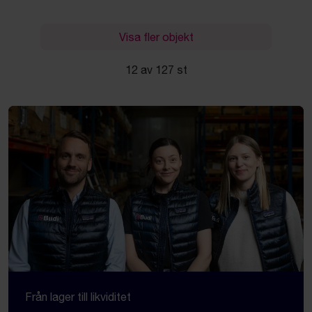
Visa fler objekt
12 av 127 st
Från lager till likviditet