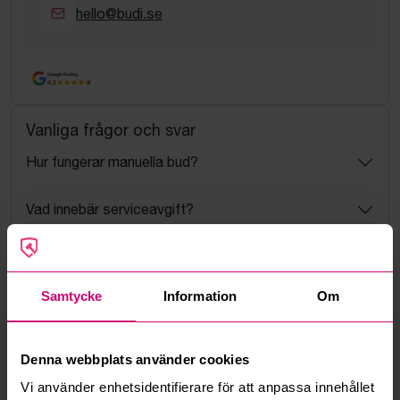
hello@budi.se
Google Rating
4.5
Vanliga frågor och svar
Hur fungerar manuella bud?
Vad innebär serviceavgift?
Vad är ett reservationspris?
Samtycke
Information
Om
Hur fungerar maxbud?
Hur fungerar budmotorn?
Denna webbplats använder cookies
Vi använder enhetsidentifierare för att anpassa innehållet
Kan jag ångra ett bud?