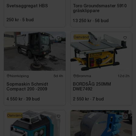
Svetsaggregat HBS
Toro Groundsmaster 5910
gräsklippare
250 kr
·
5
bud
13 250 kr
·
56
bud
Oanvänd
Norrköping
5d 4h
Bromma
12d 2h
Sopmaskin Schmidt
BORDSÅG 250MM
Compact 200 -2009
DWE7492
4 550 kr
·
39
bud
2 550 kr
·
7
bud
Oanvänd