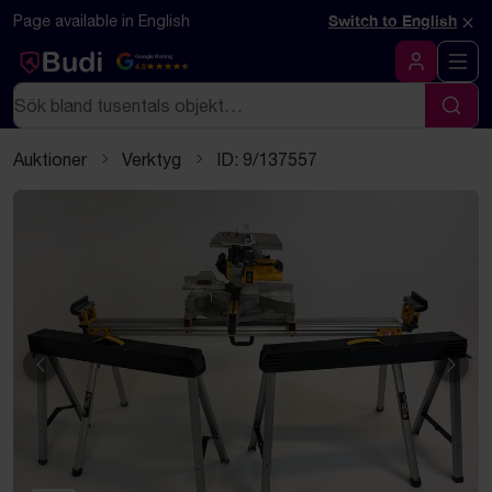
Hoppa till innehåll
Textbaserad (markdown) version av denna sida
×
Page available in English
Switch to English
Google Rating
4.5
Logga in
Sök
Sök
Auktioner
Verktyg
ID: 9/137557
Föregående
Näst