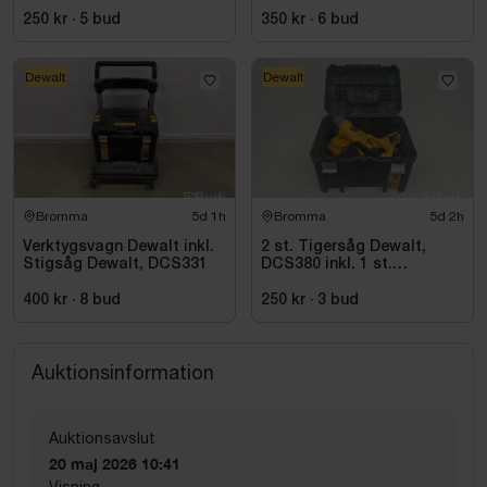
250 kr
·
5
bud
350 kr
·
6
bud
Dewalt
Dewalt
Bromma
5d 1h
Bromma
5d 2h
Verktygsvagn Dewalt inkl.
2 st. Tigersåg Dewalt,
Stigsåg Dewalt, DCS331
DCS380 inkl. 1 st.
Vinkelslip Dewalt, DC411
400 kr
·
8
bud
250 kr
·
3
bud
Auktionsinformation
Auktionsavslut
20 maj 2026 10:41
Visning