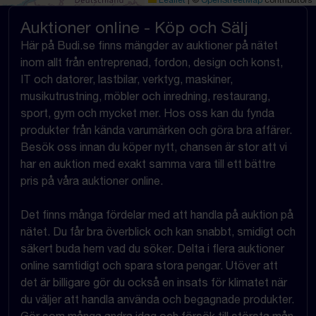
Leaflet
|
©
OpenStreetMap
contributors
Auktioner online - Köp och Sälj
Här på Budi.se finns mängder av auktioner på nätet
inom allt från entreprenad, fordon, design och konst,
IT och datorer, lastbilar, verktyg, maskiner,
musikutrustning, möbler och inredning, restaurang,
sport, gym och mycket mer. Hos oss kan du fynda
produkter från kända varumärken och göra bra affärer.
Besök oss innan du köper nytt, chansen är stor att vi
har en auktion med exakt samma vara till ett bättre
pris på våra auktioner online.
Det finns många fördelar med att handla på auktion på
nätet. Du får bra överblick och kan snabbt, smidigt och
säkert buda hem vad du söker. Delta i flera auktioner
online samtidigt och spara stora pengar. Utöver att
det är billigare gör du också en insats för klimatet när
du väljer att handla använda och begagnade produkter.