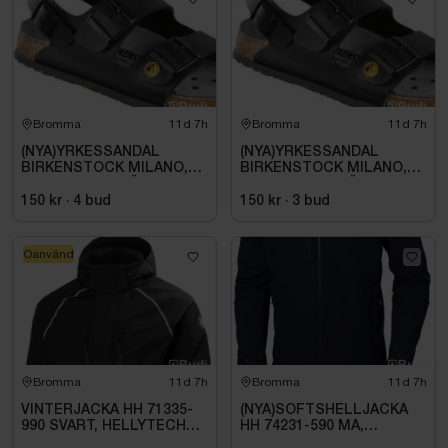
Bromma
11d 7h
Bromma
11d 7h
(NYA)YRKESSANDAL
(NYA)YRKESSANDAL
BIRKENSTOCK MILANO,
BIRKENSTOCK MILANO,
ESD NORMAL LÄST
ESD NORMAL LÄST
SVART. STL 42
SVART. STL 42
150 kr
·
4
bud
150 kr
·
3
bud
Oanvänd
Bromma
11d 7h
Bromma
11d 7h
VINTERJACKA HH 71335-
(NYA)SOFTSHELLJACKA
990 SVART, HELLYTECH
HH 74231-590 MA,
ARCTIC. STL L
KENSINGTON. STL XL