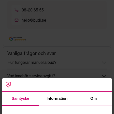
08-20 65 55
hello@budi.se
Google Rating
4.5
Vanliga frågor och svar
Hur fungerar manuella bud?
Vad innebär serviceavgift?
Vad är ett reservationspris?
Samtycke
Information
Om
Hur fungerar maxbud?