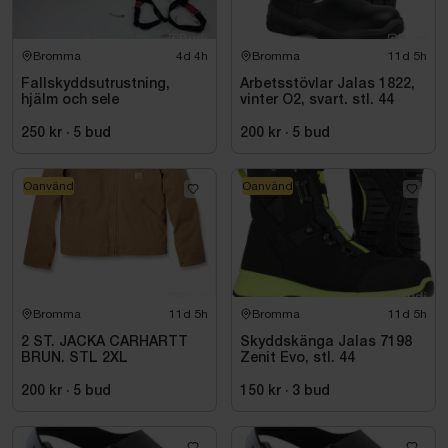
Bromma
4d 4h
Bromma
11d 5h
Fallskyddsutrustning,
Arbetsstövlar Jalas 1822,
hjälm och sele
vinter O2, svart. stl. 44
250 kr
·
5
bud
200 kr
·
5
bud
Oanvänd
Oanvänd
Bromma
11d 5h
Bromma
11d 5h
2 ST. JACKA CARHARTT
Skyddskänga Jalas 7198
BRUN. STL 2XL
Zenit Evo, stl. 44
200 kr
·
5
bud
150 kr
·
3
bud