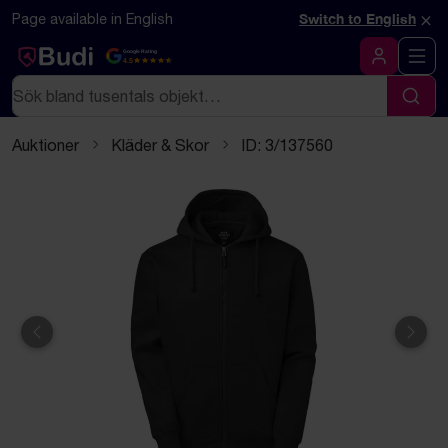
Hoppa till innehåll
Textbaserad (markdown) version av denna sida
×
Page available in English
Switch to English
Google Rating
4.5
Logga in
Sök
Sök
Auktioner
Kläder & Skor
ID: 3/137560
Föregående
Näst