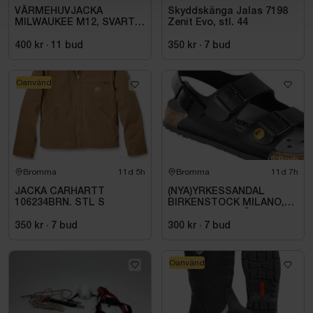
VÄRMEHUVJACKA
Skyddskänga Jalas 7198
MILWAUKEE M12, SVART
Zenit Evo, stl. 44
HHBL4-0. STL M
400 kr
·
11
bud
350 kr
·
7
bud
Oanvänd
Bromma
11d 5h
Bromma
11d 7h
JACKA CARHARTT
(NYA)YRKESSANDAL
106234BRN. STL S
BIRKENSTOCK MILANO,
ESD NORMAL LÄST
SVART. STL 42
350 kr
·
7
bud
300 kr
·
7
bud
Oanvänd