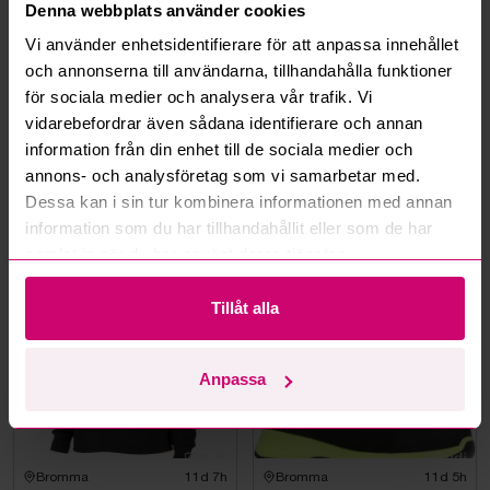
Hur fungerar budmotorn?
Denna webbplats använder cookies
Vi använder enhetsidentifierare för att anpassa innehållet
Kan jag ångra ett bud?
och annonserna till användarna, tillhandahålla funktioner
för sociala medier och analysera vår trafik. Vi
vidarebefordrar även sådana identifierare och annan
Kan ni frakta mina vunna objekt?
information från din enhet till de sociala medier och
annons- och analysföretag som vi samarbetar med.
Läs fler frågor och svar
Dessa kan i sin tur kombinera informationen med annan
information som du har tillhandahållit eller som de har
samlat in när du har använt deras tjänster.
Mer från samma kategori
Tillåt alla
Oanvänd
Oanvänd
Anpassa
Bromma
11d 7h
Bromma
11d 5h