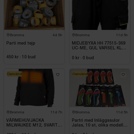
Bromma
4d 5h
Bromma
11d 5h
Parti med tejp
MIDJEBYXA HH 77515-369
UC-ME, GUL VARSEL KL1.
STL C72
450 kr
·
10
bud
0 kr
·
0
bud
Oanvänd
Oanvänd
Bromma
11d 7h
Bromma
11d 5h
VÄRMEHUVJACKA
Partri med Inläggssulor
MILWAUKEE M12, SVART
Jalas, 10 st, olika modeller
HHBL4-0. STL M
och storlekar