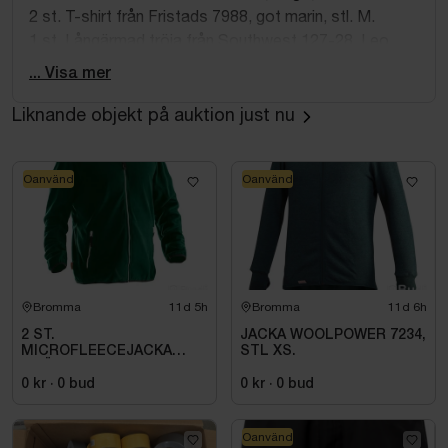
2 st. T-shirt från Fristads 7988, got marin, stl. M.
1 st. Långärmad tröja från Southwest 127-28, Leo,
Marin stl. M.
... Visa mer
Se referensbilderna för mer information.
Liknande objekt på auktion just nu
Oanvänd
Oanvänd
Bromma
11d 5h
Bromma
11d 6h
2 ST.
JACKA WOOLPOWER 7234,
MICROFLEECEJACKA
STL XS.
GRÖN JOBMAN
WORKWEAR. STL M
0 kr
·
0
bud
0 kr
·
0
bud
Oanvänd