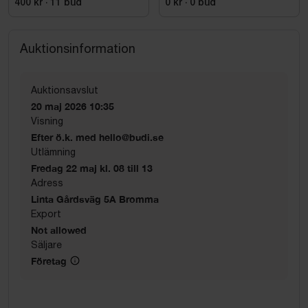
400 kr
·
11
bud
0 kr
·
0
bud
Auktionsinformation
Auktionsavslut
20 maj 2026 10:35
Visning
Efter ö.k. med hello@budi.se
Utlämning
Fredag 22 maj kl. 08 till 13
Adress
Linta Gårdsväg 5A Bromma
Export
Not allowed
Säljare
Företag