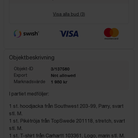
Visa alla bud (
3
)
Objektbeskrivning
Objekt-ID
3/137560
Export
Not allowed
Marknadsvärde
1 980 kr
I partiet medföljer:
1 st. hoodjacka från Southwest 203-99, Parry, svart
stl. M.
1 st. Pikétröja från TopSwede 201118, stretch, svart
stl. M.
1 st. T-shirt från Carhartt 103361, Logo, marin stl. M.