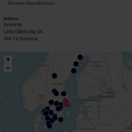
Bromma (Huvudkontor)
Välj anläggning:
Adress:
Bromma
Linta Gårdsväg 5A
168 74 Bromma
+
−