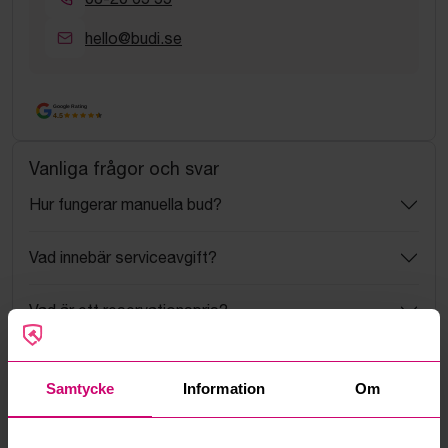
hello@budi.se
Google Rating
4.5
Vanliga frågor och svar
Hur fungerar manuella bud?
Vad innebär serviceavgift?
Vad är ett reservationspris?
Hur fungerar maxbud?
Samtycke
Information
Om
Hur fungerar budmotorn?