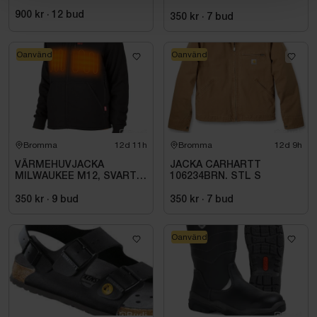
900 kr
·
12
bud
350 kr
·
7
bud
Oanvänd
Oanvänd
Bromma
12d 11h
Bromma
12d 9h
VÄRMEHUVJACKA
JACKA CARHARTT
MILWAUKEE M12, SVART
106234BRN. STL S
HHBL4-0. STL M
350 kr
·
9
bud
350 kr
·
7
bud
Oanvänd