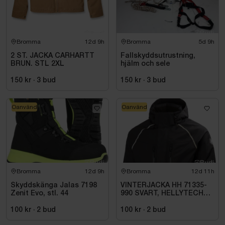
Bromma
12d 9h
Bromma
5d 9h
2 ST. JACKA CARHARTT
Fallskyddsutrustning,
BRUN. STL 2XL
hjälm och sele
150 kr
·
3
bud
150 kr
·
3
bud
Oanvänd
Oanvänd
Bromma
12d 9h
Bromma
12d 11h
Skyddskänga Jalas 7198
VINTERJACKA HH 71335-
Zenit Evo, stl. 44
990 SVART, HELLYTECH
ARCTIC. STL L
100 kr
·
2
bud
100 kr
·
2
bud