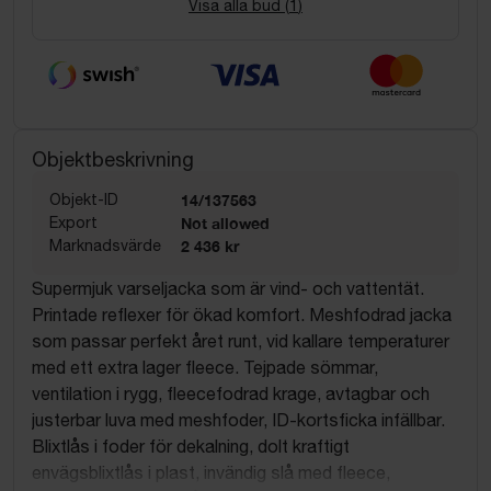
Visa alla bud (
1
)
Objektbeskrivning
Objekt-ID
14/137563
Export
Not allowed
Marknadsvärde
2 436 kr
Supermjuk varseljacka som är vind- och vattentät.
Printade reflexer för ökad komfort. Meshfodrad jacka
som passar perfekt året runt, vid kallare temperaturer
med ett extra lager fleece. Tejpade sömmar,
ventilation i rygg, fleecefodrad krage, avtagbar och
justerbar luva med meshfoder, ID-kortsficka infällbar.
Blixtlås i foder för dekalning, dolt kraftigt
envägsblixtlås i plast, invändig slå med fleece,