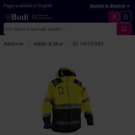
Hoppa till innehåll
Textbaserad (markdown) version av denna sida
×
Page available in English
Switch to English
Google Rating
4.5
Logga in
Sök
Sök
Auktioner
Kläder & Skor
ID: 14/137563