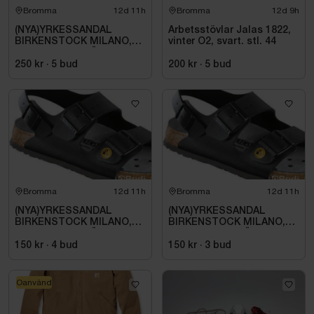
Bromma
12d 11h
Bromma
12d 9h
(NYA)YRKESSANDAL
Arbetsstövlar Jalas 1822,
BIRKENSTOCK MILANO,
vinter O2, svart. stl. 44
ESD NORMAL LÄST
SVART. STL 42
250 kr
·
5
bud
200 kr
·
5
bud
Bromma
12d 11h
Bromma
12d 11h
(NYA)YRKESSANDAL
(NYA)YRKESSANDAL
BIRKENSTOCK MILANO,
BIRKENSTOCK MILANO,
ESD NORMAL LÄST
ESD NORMAL LÄST
SVART. STL 42
SVART. STL 42
150 kr
·
4
bud
150 kr
·
3
bud
Oanvänd