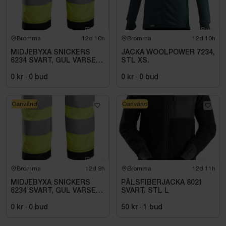
Bromma
12d 10h
Bromma
12d 10h
MIDJEBYXA SNICKERS
JACKA WOOLPOWER 7234,
6234 SVART, GUL VARSEL
STL XS.
HF KL1. STL. 252
0 kr
·
0
bud
0 kr
·
0
bud
Oanvänd
Oanvänd
Bromma
12d 9h
Bromma
12d 11h
MIDJEBYXA SNICKERS
PÄLSFIBERJACKA 8021
6234 SVART, GUL VARSEL
SVART. STL L
HF KL1. STL 62
0 kr
·
0
bud
50 kr
·
1
bud