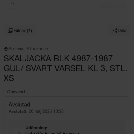
1
/
1
Bilder
(1)
Dela
Bromma, Stockholm
SKALJACKA BLK 4987-1987
GUL/ SVART VARSEL KL 3, STL.
XS
Oanvänd
Avslutad
Avslutad:
20 maj 2026 10:38
Utlämning:
Linta Gårdsväg 5A Bromma