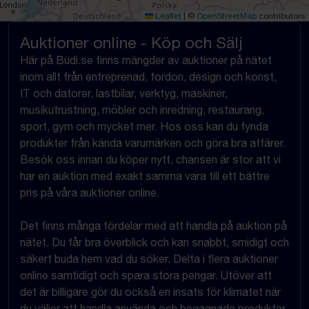
Leaflet
|
©
OpenStreetMap
contributors
Auktioner online - Köp och Sälj
Här på Budi.se finns mängder av auktioner på nätet
inom allt från entreprenad, fordon, design och konst,
IT och datorer, lastbilar, verktyg, maskiner,
musikutrustning, möbler och inredning, restaurang,
sport, gym och mycket mer. Hos oss kan du fynda
produkter från kända varumärken och göra bra affärer.
Besök oss innan du köper nytt, chansen är stor att vi
har en auktion med exakt samma vara till ett bättre
pris på våra auktioner online.
Det finns många fördelar med att handla på auktion på
nätet. Du får bra överblick och kan snabbt, smidigt och
säkert buda hem vad du söker. Delta i flera auktioner
online samtidigt och spara stora pengar. Utöver att
det är billigare gör du också en insats för klimatet när
du väljer att handla använda och begagnade produkter.