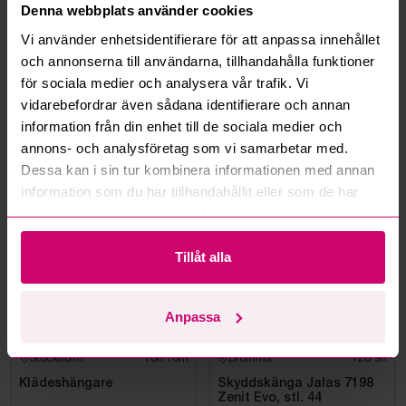
Denna webbplats använder cookies
Kan jag ångra ett bud?
Vi använder enhetsidentifierare för att anpassa innehållet
och annonserna till användarna, tillhandahålla funktioner
Kan ni frakta mina vunna objekt?
för sociala medier och analysera vår trafik. Vi
vidarebefordrar även sådana identifierare och annan
Läs fler frågor och svar
information från din enhet till de sociala medier och
annons- och analysföretag som vi samarbetar med.
Dessa kan i sin tur kombinera informationen med annan
Mer från samma kategori
information som du har tillhandahållit eller som de har
samlat in när du har använt deras tjänster.
Oanvänd
Tillåt alla
Anpassa
Stockholm
10h 10m
Bromma
12d 9h
Klädeshängare
Skyddskänga Jalas 7198
Zenit Evo, stl. 44