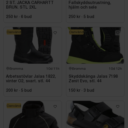
2 ST. JACKA CARHARTT
Fallskyddsutrustning,
BRUN. STL 2XL
hjälm och sele
250 kr
·
6
bud
250 kr
·
5
bud
Oanvänd
Oanvänd
Bromma
10d 11h
Bromma
10d 12h
Arbetsstövlar Jalas 1822,
Skyddskänga Jalas 7198
vinter O2, svart. stl. 44
Zenit Evo, stl. 44
200 kr
·
5
bud
150 kr
·
3
bud
Oanvänd