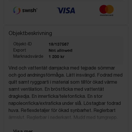
Objektbeskrivning
Objekt-ID
19/137567
Export
Not allowed
Marknadsvärde
1 200 kr
Vind och vattentät damjacka med tejpade sömmar
och god andningsförmåga. Lätt insvängd. Fodrad med
quilt samt ryggparti i material som tillför ökad värme
samt ventilation. En bröstficka med vattentät
dragkedja. En innerficka/telefonficka. En stor
napoleonficka/extraficka under slå. Löstagbar fodrad
huva. Reflexdetaljer för ökad synbarhet. Reglerbart
ärmslut. Reglerbar i nederkant. Mudd med tumgrepp.
Sidfickor med dragkedja. Vattenpelare 10 000 mm,
andasfunktion 5000g/m². EN 343 klass 3. Material:
... Visa mer