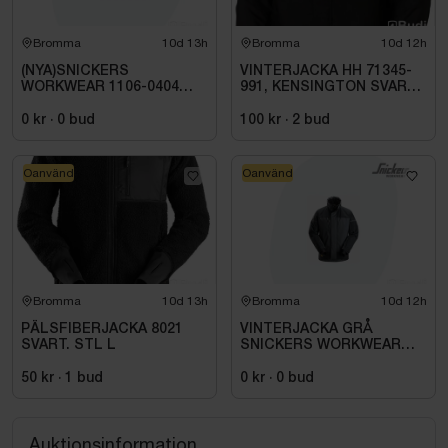
Bromma
10d 13h
Bromma
10d 12h
(NYA)SNICKERS
VINTERJACKA HH 71345-
WORKWEAR 1106-0404
991, KENSINGTON SVART
LARGE VINTERJACKA
STL. L
SVART. STL 006 (L)
0 kr
·
0
bud
100 kr
·
2
bud
Oanvänd
Oanvänd
Bromma
10d 13h
Bromma
10d 12h
PÄLSFIBERJACKA 8021
VINTERJACKA GRÅ
SVART. STL L
SNICKERS WORKWEAR
SMALL 1106-5859. STL
004 (S)
50 kr
·
1
bud
0 kr
·
0
bud
Auktionsinformation