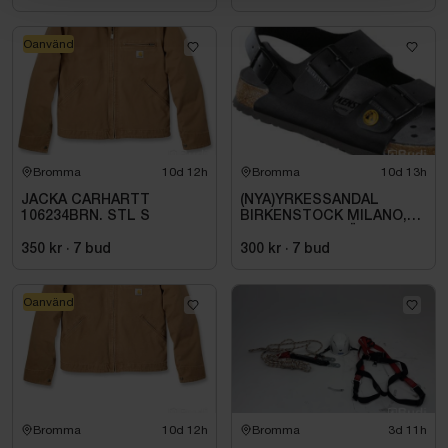
Oanvänd
Bromma
10d 12h
Bromma
10d 13h
JACKA CARHARTT
(NYA)YRKESSANDAL
106234BRN. STL S
BIRKENSTOCK MILANO,
ESD NORMAL LÄST
SVART. STL 42
350 kr
·
7
bud
300 kr
·
7
bud
Oanvänd
Bromma
10d 12h
Bromma
3d 11h