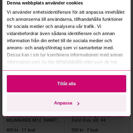
Denna webbplats använder cookies
Vi använder enhetsidentifierare för att anpassa innehållet
Kan ni frakta mina vunna objekt?
och annonserna till användarna, tillhandahålla funktioner
Läs fler frågor och svar
för sociala medier och analysera vår trafik. Vi
vidarebefordrar även sådana identifierare och annan
information från din enhet till de sociala medier och
annons- och analysföretag som vi samarbetar med.
Mer från samma kategori
Dessa kan i sin tur kombinera informationen med annan
information som du har tillhandahållit eller som de har
samlat in när du har använt deras tjänster.
Oanvänd
Oanvänd
Tillåt alla
Anpassa
Bromma
10d 13h
Bromma
10d 12h
VÄRMEHUVJACKA
Skyddskänga Jalas 7198
MILWAUKEE M12, SVART
Zenit Evo, stl. 44
HHBL4-0. STL M
400 kr
·
11
bud
350 kr
·
7
bud