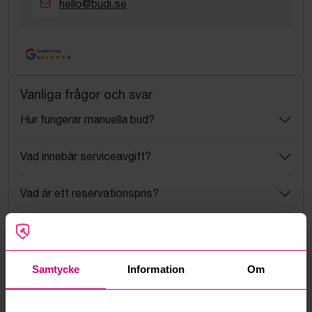
hello@budi.se
Google Rating
4.5
Vanliga frågor och svar
Hur fungerar manuella bud?
Vad innebär serviceavgift?
Vad är ett reservationspris?
Hur fungerar maxbud?
Hur fungerar budmotorn?
Samtycke
Information
Om
Kan jag ångra ett bud?