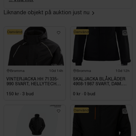
100% nylon, vattentät med tejpade sömmar. Vikt:
Liknande objekt på auktion just nu
Yttertyg 150g/m², Förstärkningar 230g/², Foder
190g/m². Tvättråd: 40°C.
Oanvänd
Oanvänd
Bromma
10d 14h
Bromma
10d 12h
VINTERJACKA HH 71335-
SKALJACKA BLÅKLÄDER
990 SVART, HELLYTECH
4908-1987 SVART, DAM.
ARCTIC. STL L
STL 3XL
150 kr
·
3
bud
0 kr
·
0
bud
Oanvänd