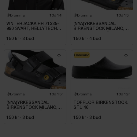
Bromma
10d 14h
Bromma
10d 13h
VINTERJACKA HH 71335-
(NYA)YRKESSANDAL
990 SVART, HELLYTECH
BIRKENSTOCK MILANO,
ARCTIC. STL L
ESD NORMAL LÄST
SVART. STL 42
150 kr
·
3
bud
150 kr
·
4
bud
Oanvänd
Bromma
10d 13h
Bromma
10d 12h
(NYA)YRKESSANDAL
TOFFLOR BIRKENSTOCK.
BIRKENSTOCK MILANO,
STL 46
ESD NORMAL LÄST
SVART. STL 42
150 kr
·
3
bud
150 kr
·
3
bud