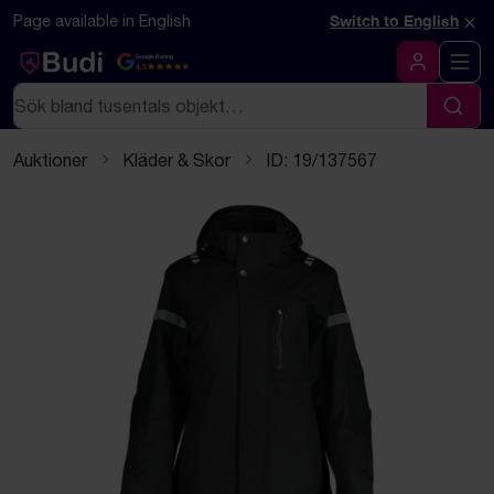
Hoppa till innehåll
Textbaserad (markdown) version av denna sida
×
Page available in English
Switch to English
Google Rating
4.5
Logga in
Sök
Sök
Auktioner
Kläder & Skor
ID: 19/137567