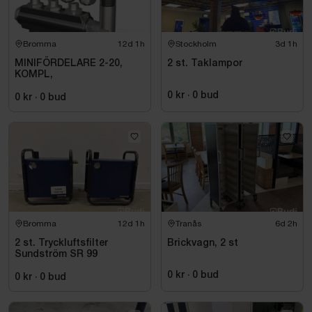
Bromma
12d 1h
Stockholm
3d 1h
MINIFÖRDELARE 2-20,
2 st. Taklampor
KOMPL,
0 kr
·
0
bud
0 kr
·
0
bud
Bromma
12d 1h
Tranås
6d 2h
2 st. Tryckluftsfilter
Brickvagn, 2 st
Sundström SR 99
0 kr
·
0
bud
0 kr
·
0
bud