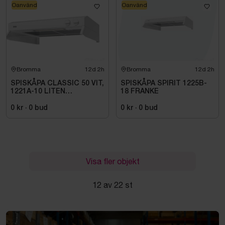
Oanvänd
Oanvänd
Bromma
12d 2h
Bromma
12d 2h
SPISKÅPA CLASSIC 50 VIT,
SPISKÅPA SPIRIT 1225B-
1221A-10 LITEN
18 FRANKE
VOLYMDEL
0 kr
·
0
bud
0 kr
·
0
bud
Visa fler objekt
12 av 22 st