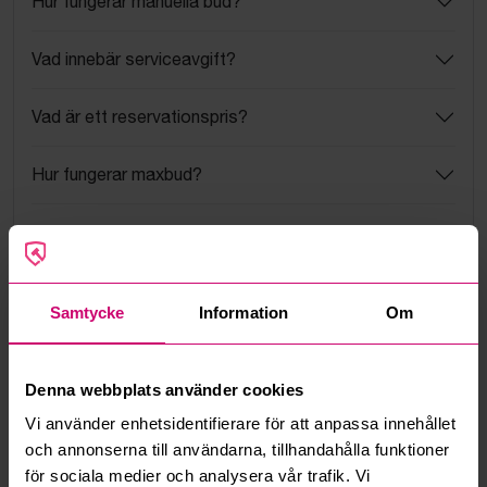
Hur fungerar manuella bud?
Vad innebär serviceavgift?
Vad är ett reservationspris?
Hur fungerar maxbud?
Hur fungerar budmotorn?
Kan jag ångra ett bud?
Samtycke
Information
Om
Kan ni frakta mina vunna objekt?
Denna webbplats använder cookies
Läs fler frågor och svar
Vi använder enhetsidentifierare för att anpassa innehållet
och annonserna till användarna, tillhandahålla funktioner
för sociala medier och analysera vår trafik. Vi
Mer från samma kategori