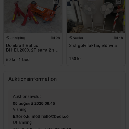
Linköping
5d 2h
Nacka
5d 4h
Domkraft Bahco
2 st golvfläktar, eldrivna
BH1EU2000, 2T samt 2 st
pallbockar
150 kr
50 kr
·
1
bud
Auktionsinformation
Auktionsavslut
05 augusti 2026 09:45
Visning
Efter ö.k. med hello@budi.se
Utlämning