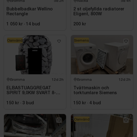
Bromma
5d 2h
Nacka
5d 4h
Bubbelbadkar Wellino
2 st oljefyllda radiatorer
Rectangle
Eligent, 800W
1 050 kr
·
14
bud
200 kr
Oanvänd
Siemens
Bromma
12d 2h
Bromma
12d 2h
ELBASTUAGGREGAT
Tvättmaskin och
SPIRIT 9,0KW SVART 8-
torktumlare Siemens
14M3 HSP904MXV HARVIA
INKL. XENIO WIFI
150 kr
·
3
bud
150 kr
·
4
bud
Oanvänd