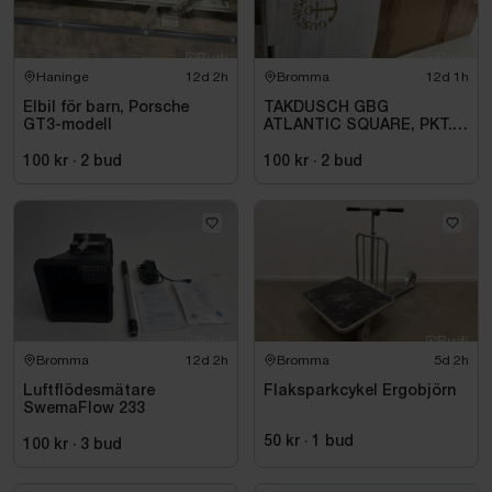
Haninge
12d 2h
Bromma
12d 1h
Elbil för barn, Porsche
TAKDUSCH GBG
GT3-modell
ATLANTIC SQUARE, PKT.
M.TERM BL 160C\/C,
KROM
100 kr
·
2
bud
100 kr
·
2
bud
Bromma
12d 2h
Bromma
5d 2h
Luftflödesmätare
Flaksparkcykel Ergobjörn
SwemaFlow 233
50 kr
·
1
bud
100 kr
·
3
bud