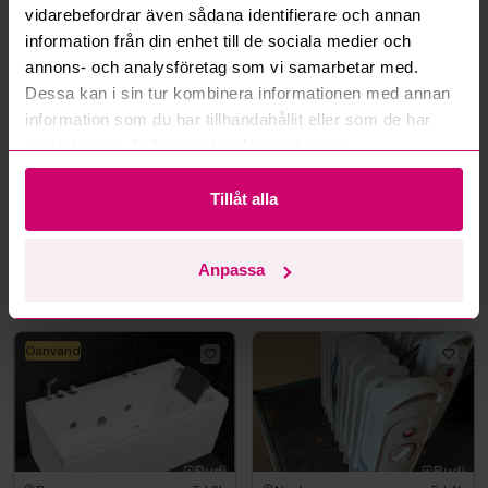
vidarebefordrar även sådana identifierare och annan
information från din enhet till de sociala medier och
annons- och analysföretag som vi samarbetar med.
Dessa kan i sin tur kombinera informationen med annan
information som du har tillhandahållit eller som de har
samlat in när du har använt deras tjänster.
Tillåt alla
Stockholm
3d 1h
Bromma
5d 2h
Infraröd bastu Tylö
((NY) Soluppvärmd
utedusch Demerx, Sunny
Anpassa
40-1
14 050 kr
·
82
bud
1 200 kr
·
24
bud
Oanvänd