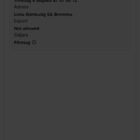
Torsdag 6 augusti kl. 07 till 12
Adress
Linta Gårdsväg 5A Bromma
Export
Not allowed
Säljare
Företag