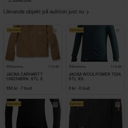
fukttransport och hög komfort. Material: Solid colors:
Liknande objekt på auktion just nu
100% Polyester-recycled. Melange colors: 60%
Polyester-recycled 40% Polyester.
Oanvänd
Oanvänd
• Mjukt, elastiskt och funktionellt material av
återvunnen polyester
• Ergonomisk, atletisk design
• Två fickor
• Normal passform
Bromma
11d 8h
Bromma
11d 8h
JACKA CARHARTT
JACKA WOOLPOWER 7234,
106234BRN. STL S
STL XS.
350 kr
·
7
bud
0 kr
·
0
bud
Oanvänd
Oanvänd