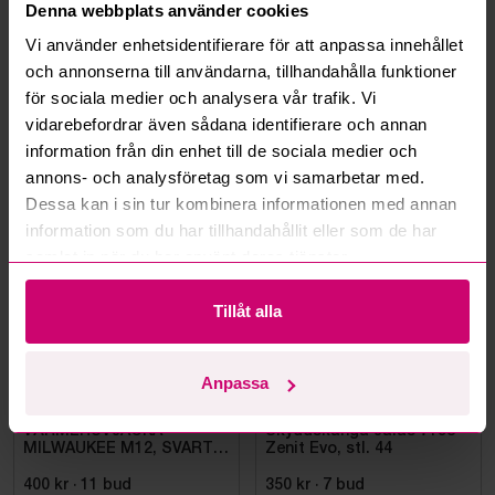
Denna webbplats använder cookies
Vi använder enhetsidentifierare för att anpassa innehållet
Kan ni frakta mina vunna objekt?
och annonserna till användarna, tillhandahålla funktioner
Läs fler frågor och svar
för sociala medier och analysera vår trafik. Vi
vidarebefordrar även sådana identifierare och annan
information från din enhet till de sociala medier och
annons- och analysföretag som vi samarbetar med.
Mer från samma kategori
Dessa kan i sin tur kombinera informationen med annan
information som du har tillhandahållit eller som de har
samlat in när du har använt deras tjänster.
Oanvänd
Oanvänd
Tillåt alla
Anpassa
Bromma
11d 9h
Bromma
11d 7h
VÄRMEHUVJACKA
Skyddskänga Jalas 7198
MILWAUKEE M12, SVART
Zenit Evo, stl. 44
HHBL4-0. STL M
400 kr
·
11
bud
350 kr
·
7
bud