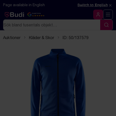
Hoppa till innehåll
Textbaserad (markdown) version av denna sida
×
Page available in English
Switch to English
Google Rating
4.5
Logga in
Sök
Sök
Auktioner
Kläder & Skor
ID: 50/137579