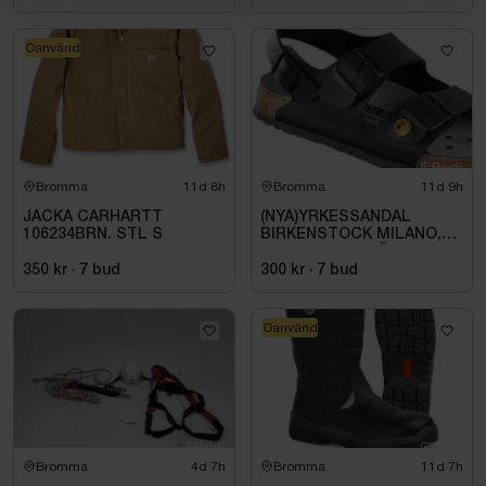
Oanvänd
Bromma
11d 8h
Bromma
11d 9h
JACKA CARHARTT
(NYA)YRKESSANDAL
106234BRN. STL S
BIRKENSTOCK MILANO,
ESD NORMAL LÄST
SVART. STL 42
350 kr
·
7
bud
300 kr
·
7
bud
Oanvänd
Bromma
4d 7h
Bromma
11d 7h