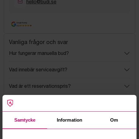
hello@budi.se
Google Rating
4.5
Vanliga frågor och svar
Hur fungerar manuella bud?
Vad innebär serviceavgift?
Vad är ett reservationspris?
Hur fungerar maxbud?
Hur fungerar budmotorn?
Samtycke
Information
Om
Kan jag ångra ett bud?