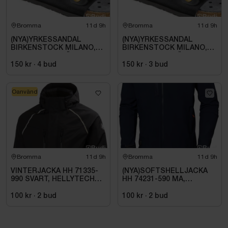
Bromma
11d 9h
Bromma
11d 9h
(NYA)YRKESSANDAL
(NYA)YRKESSANDAL
BIRKENSTOCK MILANO,
BIRKENSTOCK MILANO,
ESD NORMAL LÄST
ESD NORMAL LÄST
SVART. STL 42
SVART. STL 42
150 kr
·
4
bud
150 kr
·
3
bud
Oanvänd
Bromma
11d 9h
Bromma
11d 9h
VINTERJACKA HH 71335-
(NYA)SOFTSHELLJACKA
990 SVART, HELLYTECH
HH 74231-590 MA,
ARCTIC. STL L
KENSINGTON. STL XL
100 kr
·
2
bud
100 kr
·
2
bud