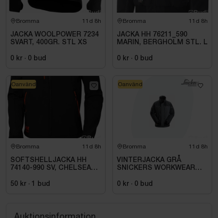
Bromma
11d 8h
Bromma
11d 8h
JACKA WOOLPOWER 7234
JACKA HH 76211_590
SVART, 400GR. STL XS
MARIN, BERGHOLM STL. L
0 kr
·
0
bud
0 kr
·
0
bud
Oanvänd
Oanvänd
Bromma
11d 8h
Bromma
11d 8h
SOFTSHELLJACKA HH
VINTERJACKA GRÅ
74140-990 SV, CHELSEA
SNICKERS WORKWEAR
EVO. STL S
SMALL 1106-5859. STL
004 (S)
50 kr
·
1
bud
0 kr
·
0
bud
Auktionsinformation