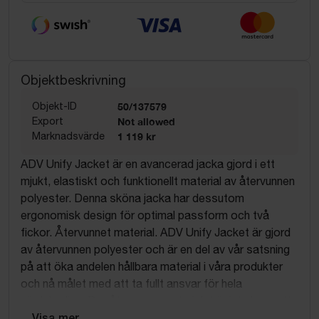
Objektbeskrivning
Objekt-ID
50/137579
Export
Not allowed
Marknadsvärde
1 119 kr
ADV Unify Jacket är en avancerad jacka gjord i ett
mjukt, elastiskt och funktionellt material av återvunnen
polyester. Denna sköna jacka har dessutom
ergonomisk design för optimal passform och två
fickor. Återvunnet material. ADV Unify Jacket är gjord
av återvunnen polyester och är en del av vår satsning
på att öka andelen hållbara material i våra produkter
och nå målet med att ta fullt ansvar för hela
värdekedjan. Det återvunna materialet är inte bara ett
bra val för miljön, polyestermaterialet ger även bra
... Visa mer