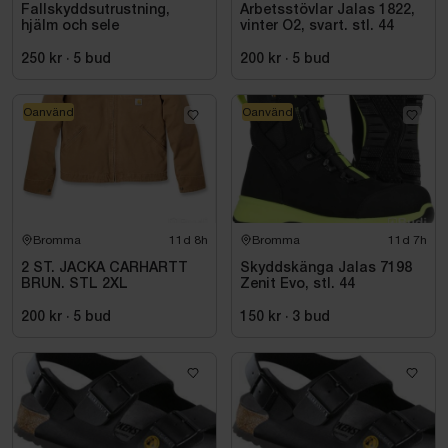
Fallskyddsutrustning,
Arbetsstövlar Jalas 1822,
hjälm och sele
vinter O2, svart. stl. 44
250 kr
·
5
bud
200 kr
·
5
bud
Oanvänd
Oanvänd
Bromma
11d 8h
Bromma
11d 7h
2 ST. JACKA CARHARTT
Skyddskänga Jalas 7198
BRUN. STL 2XL
Zenit Evo, stl. 44
200 kr
·
5
bud
150 kr
·
3
bud