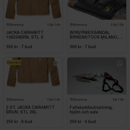
Bromma
10d 14h
Bromma
10d 15h
JACKA CARHARTT
(NYA)YRKESSANDAL
106234BRN. STL S
BIRKENSTOCK MILANO,
ESD NORMAL LÄST
SVART. STL 42
350 kr
·
7
bud
300 kr
·
7
bud
Oanvänd
Bromma
10d 14h
Bromma
3d 13h
2 ST. JACKA CARHARTT
Fallskyddsutrustning,
BRUN. STL 2XL
hjälm och sele
250 kr
·
6
bud
250 kr
·
5
bud