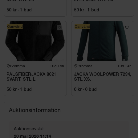
0404. STL 50
6178-0404. STL 50
50 kr
·
1
bud
50 kr
·
1
bud
Oanvänd
Oanvänd
Bromma
10d 15h
Bromma
10d 14h
PÄLSFIBERJACKA 8021
JACKA WOOLPOWER 7234,
SVART. STL L
STL XS.
50 kr
·
1
bud
0 kr
·
0
bud
Auktionsinformation
Auktionsavslut
20 maj 2026 11:14