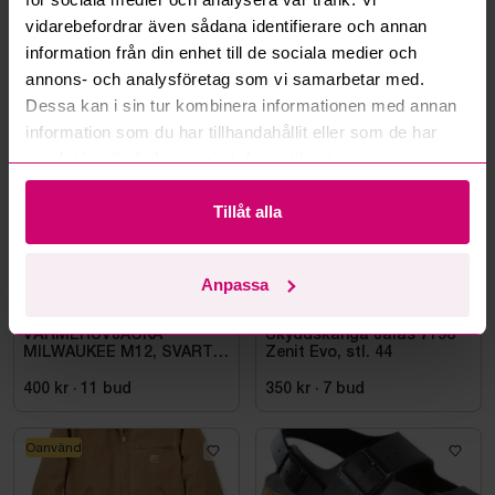
Läs fler frågor och svar
vidarebefordrar även sådana identifierare och annan
information från din enhet till de sociala medier och
annons- och analysföretag som vi samarbetar med.
Mer från samma kategori
Dessa kan i sin tur kombinera informationen med annan
information som du har tillhandahållit eller som de har
samlat in när du har använt deras tjänster.
Oanvänd
Oanvänd
Tillåt alla
Anpassa
Bromma
10d 15h
Bromma
10d 13h
VÄRMEHUVJACKA
Skyddskänga Jalas 7198
MILWAUKEE M12, SVART
Zenit Evo, stl. 44
HHBL4-0. STL M
400 kr
·
11
bud
350 kr
·
7
bud
Oanvänd