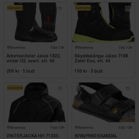
Oanvänd
Oanvänd
Bromma
10d 13h
Bromma
10d 13h
Arbetsstövlar Jalas 1822,
Skyddskänga Jalas 7198
vinter O2, svart. stl. 44
Zenit Evo, stl. 44
200 kr
·
5
bud
150 kr
·
3
bud
Oanvänd
Bromma
10d 15h
Bromma
10d 15h
VINTERJACKA HH 71335-
(NYA)YRKESSANDAL