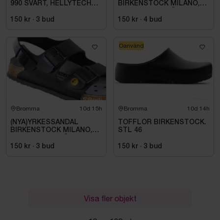
990 SVART, HELLYTECH
BIRKENSTOCK MILANO,
ARCTIC. STL L
ESD NORMAL LÄST
SVART. STL 42
150 kr
·
3
bud
150 kr
·
4
bud
Oanvänd
Bromma
10d 15h
Bromma
10d 14h
(NYA)YRKESSANDAL
TOFFLOR BIRKENSTOCK.
BIRKENSTOCK MILANO,
STL 46
ESD NORMAL LÄST
SVART. STL 42
150 kr
·
3
bud
150 kr
·
3
bud
Visa fler objekt