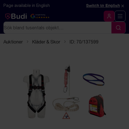
Hoppa till innehåll
Textbaserad (markdown) version av denna sida
×
Page available in English
Switch to English
Google Rating
4.5
Logga in
Sök
Sök
Auktioner
Kläder & Skor
ID: 70/137599