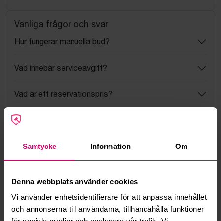
Vanliga frågor och svar
Hur fungerar manuella bud?
Vad innebär serviceavgift?
Vad är ett reservationspris?
Hur fungerar maxbud?
Hur fungerar budmotorn?
Samtycke
Information
Om
Kan jag ångra ett bud?
Denna webbplats använder cookies
Vi använder enhetsidentifierare för att anpassa innehållet
Kan ni frakta mina vunna objekt?
och annonserna till användarna, tillhandahålla funktioner
för sociala medier och analysera vår trafik. Vi