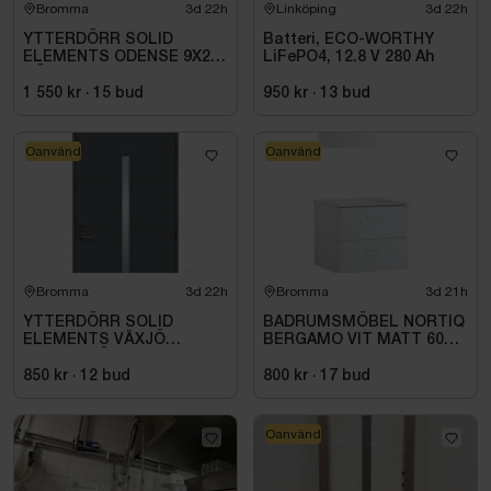
Bromma
3d 22h
Linköping
3d 22h
YTTERDÖRR SOLID
Batteri, ECO-WORTHY
ELEMENTS ODENSE 9X20
LiFePO4, 12.8 V 280 Ah
HÖGER VIT
1 550 kr
·
15
bud
950 kr
·
13
bud
Oanvänd
Oanvänd
Bromma
3d 22h
Bromma
3d 21h
YTTERDÖRR SOLID
BADRUMSMÖBEL NORTIQ
ELEMENTS VÄXJÖ
BERGAMO VIT MATT 60
M10X21 HÖGER ANTRACIT
CM
850 kr
·
12
bud
800 kr
·
17
bud
Oanvänd