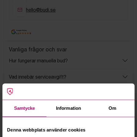
hello@budi.se
Google Rating
4.5
Vanliga frågor och svar
Hur fungerar manuella bud?
Vad innebär serviceavgift?
Vad är ett reservationspris?
Samtycke
Information
Om
Hur fungerar maxbud?
Hur fungerar budmotorn?
Denna webbplats använder cookies