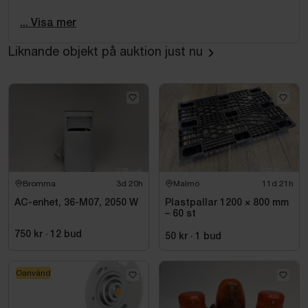
Bredd: 1048 mm
Max. systemspänning: 1500 V
... Visa mer
Höjd: 35 mm
Liknande objekt på auktion just nu
MPP-spänning (STC): 34 V
MPP-ström (STC): 10.74 A
Ram: Ja
Med anslutningskabel: Ja
Längd kabel: 1.1 m
Vikt: 20 kg
Med ram: Ja
Bromma
3d 20h
Malmö
11d 21h
AC-enhet, 36-M07, 2050 W
Plastpallar 1200 × 800 mm
– 60 st
750 kr
·
12
bud
50 kr
·
1
bud
Oanvänd