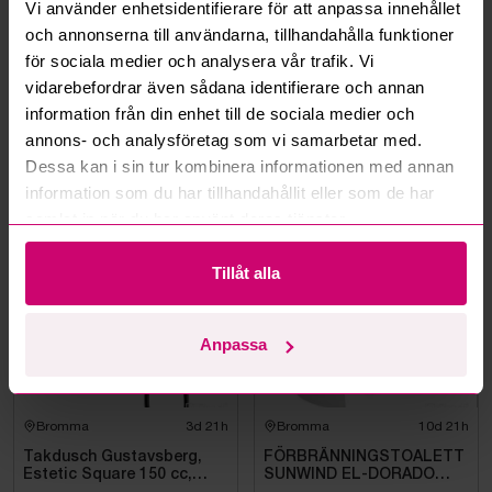
Vi använder enhetsidentifierare för att anpassa innehållet
Kan jag ångra ett bud?
och annonserna till användarna, tillhandahålla funktioner
för sociala medier och analysera vår trafik. Vi
Kan ni frakta mina vunna objekt?
vidarebefordrar även sådana identifierare och annan
information från din enhet till de sociala medier och
Läs fler frågor och svar
annons- och analysföretag som vi samarbetar med.
Dessa kan i sin tur kombinera informationen med annan
information som du har tillhandahållit eller som de har
Mer från samma kategori
samlat in när du har använt deras tjänster.
Tillåt alla
Oanvänd
Oanvänd
Anpassa
Bromma
3d 21h
Bromma
10d 21h
Takdusch Gustavsberg,
FÖRBRÄNNINGSTOALETT
Estetic Square 150 cc,
SUNWIND EL-DORADO