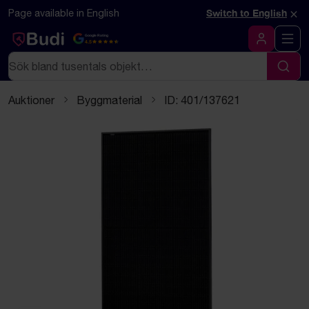
Hoppa till innehåll
Textbaserad (markdown) version av denna sida
×
Page available in English
Switch to English
Google Rating
4.5
Logga in
Sök
Sök
Auktioner
Byggmaterial
ID: 401/137621