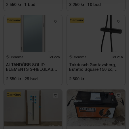
mattsvart
PLUS
2 550 kr
·
1
bud
3 250 kr
·
10
bud
Oanvänd
Oanvänd
Bromma
3d 22h
Bromma
3d 21h
ALTANDÖRR SOLID
Takdusch Gustavsberg,
ELEMENTS 3-HELGLAS
Estetic Square 150 cc,
VHED 9X21 TRÄ VÄNSTER
mattsvart
2 650 kr
·
29
bud
2 500 kr
Oanvänd