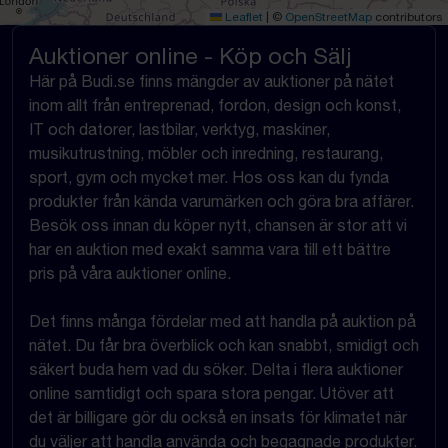
Leaflet
|
©
OpenStreetMap
contributors
Auktioner online - Köp och Sälj
Här på Budi.se finns mängder av auktioner på nätet
inom allt från entreprenad, fordon, design och konst,
IT och datorer, lastbilar, verktyg, maskiner,
musikutrustning, möbler och inredning, restaurang,
sport, gym och mycket mer. Hos oss kan du fynda
produkter från kända varumärken och göra bra affärer.
Besök oss innan du köper nytt, chansen är stor att vi
har en auktion med exakt samma vara till ett bättre
pris på våra auktioner online.
Det finns många fördelar med att handla på auktion på
nätet. Du får bra överblick och kan snabbt, smidigt och
säkert buda hem vad du söker. Delta i flera auktioner
online samtidigt och spara stora pengar. Utöver att
det är billigare gör du också en insats för klimatet när
du väljer att handla använda och begagnade produkter.