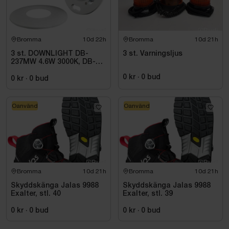
Bromma
10d 22h
Bromma
10d 21h
3 st. DOWNLIGHT DB-
3 st. Varningsljus
237MW 4.6W 3000K, DB-
237MW
0 kr
·
0
bud
0 kr
·
0
bud
Oanvänd
Oanvänd
Bromma
10d 21h
Bromma
10d 21h
Skyddskänga Jalas 9988
Skyddskänga Jalas 9988
Exalter, stl. 40
Exalter, stl. 39
0 kr
·
0
bud
0 kr
·
0
bud