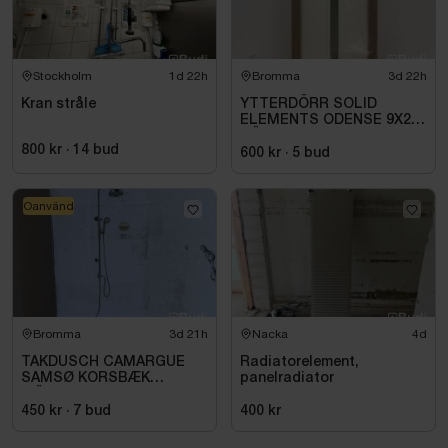
Stockholm
1d 22h
Bromma
3d 22h
Kran stråle
YTTERDÖRR SOLID
ELEMENTS ODENSE 9X21
HÖGER VIT
800 kr
·
14
bud
600 kr
·
5
bud
Oanvänd
Bromma
3d 21h
Nacka
4d
TAKDUSCH CAMARGUE
Radiatorelement,
SAMSØ KORSBÆK
panelradiator
MÄSSING
450 kr
·
7
bud
400 kr