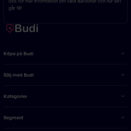
oss för mer information om våra auktioner och hur det
går till!
Köpa på Budi
Sälj med Budi
Kategorier
Segment