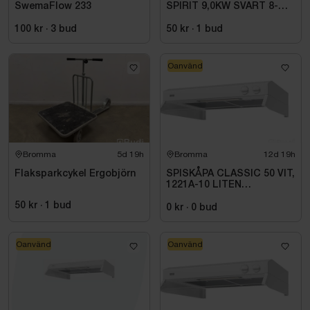
SwemaFlow 233
SPIRIT 9,0KW SVART 8-
14M3 HSP904MXV HARVIA
INKL. XENIO WIFI
100 kr
·
3
bud
50 kr
·
1
bud
Oanvänd
Bromma
5d 19h
Bromma
12d 19h
Flaksparkcykel Ergobjörn
SPISKÅPA CLASSIC 50 VIT,
1221A-10 LITEN
VOLYMDEL
50 kr
·
1
bud
0 kr
·
0
bud
Oanvänd
Oanvänd