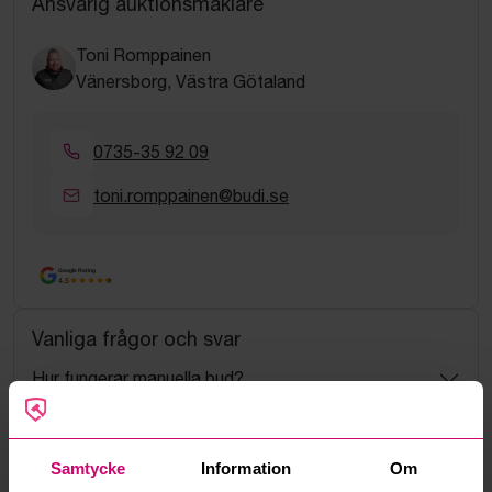
Ansvarig auktionsmäklare
Toni Romppainen
Vänersborg, Västra Götaland
0735-35 92 09
toni.romppainen@budi.se
Google Rating
4.5
Vanliga frågor och svar
Hur fungerar manuella bud?
Vad innebär serviceavgift?
Samtycke
Information
Om