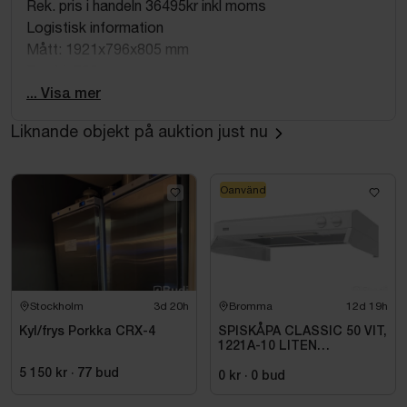
Rek. pris i handeln 36495kr inkl moms
Logistisk information
Mått: 1921x796x805 mm
Bredd: 796 mm
Bredd med maximal dörröppning: 1185 mm
... Visa mer
Höjd: 1921 mm
Liknande objekt på auktion just nu
Djup utan handtag: 805 mm
Djup med handtag: 851 mm
Djup med dörr öppen 90°: 1470 mm
Oanvänd
Nettovikt: 114.0 kg
Bruttovikt: 131.0 kg
Bredd förpackad produkt: 845 mm
Djup förpackad produkt: 860 mm
Höjd förpackad produkt: 1950 mm
Stockholm
3d 20h
Bromma
12d 19h
Höjd/bredd/djup transportförpackning: 1950x845x860
mm
Kyl/frys Porkka CRX-4
SPISKÅPA CLASSIC 50 VIT,
1221A-10 LITEN
OBS! Den första bilden är tillverkarens visningsbild.
VOLYMDEL
5 150 kr
·
77
bud
0 kr
·
0
bud