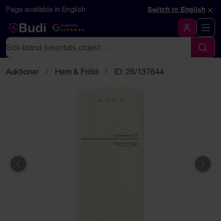
Hoppa till innehåll
Textbaserad (markdown) version av denna sida
×
Page available in English
Switch to English
Google Rating
4.5
Logga in
Sök
Sök
Auktioner
Hem & Fritid
ID: 26/137644
Föregående
Näst