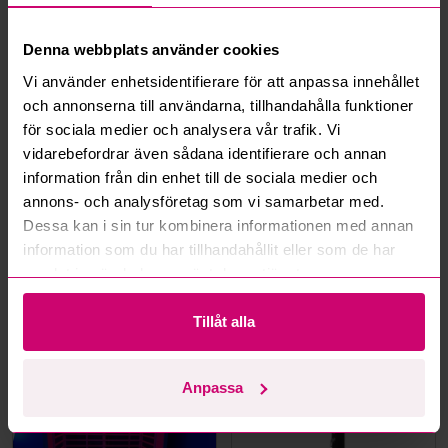
Vad är ett reservationspris?
Denna webbplats använder cookies
Hur fungerar maxbud?
Vi använder enhetsidentifierare för att anpassa innehållet
och annonserna till användarna, tillhandahålla funktioner
Hur fungerar budmotorn?
för sociala medier och analysera vår trafik. Vi
vidarebefordrar även sådana identifierare och annan
Kan jag ångra ett bud?
information från din enhet till de sociala medier och
annons- och analysföretag som vi samarbetar med.
Kan ni frakta mina vunna objekt?
Dessa kan i sin tur kombinera informationen med annan
information som du har tillhandahållit eller som de har
Läs fler frågor och svar
samlat in när du har använt deras tjänster.
Tillåt alla
Mer från samma kategori
Anpassa