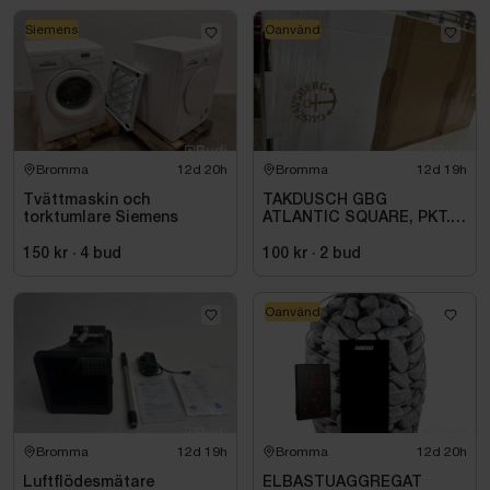
Siemens
Oanvänd
Bromma
12d 20h
Bromma
12d 19h
Tvättmaskin och
TAKDUSCH GBG
torktumlare Siemens
ATLANTIC SQUARE, PKT.
M.TERM BL 160C\/C,
KROM
150 kr
·
4
bud
100 kr
·
2
bud
Oanvänd
Bromma
12d 19h
Bromma
12d 20h
Luftflödesmätare
ELBASTUAGGREGAT