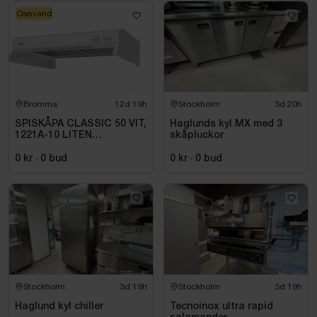
Oanvänd
Bromma
12d 19h
Stockholm
3d 20h
SPISKÅPA CLASSIC 50 VIT,
Haglunds kyl MX med 3
1221A-10 LITEN
skåpluckor
VOLYMDEL
0 kr
·
0
bud
0 kr
·
0
bud
Stockholm
3d 19h
Stockholm
3d 19h
Haglund kyl chiller
Tecnoinox ultra rapid