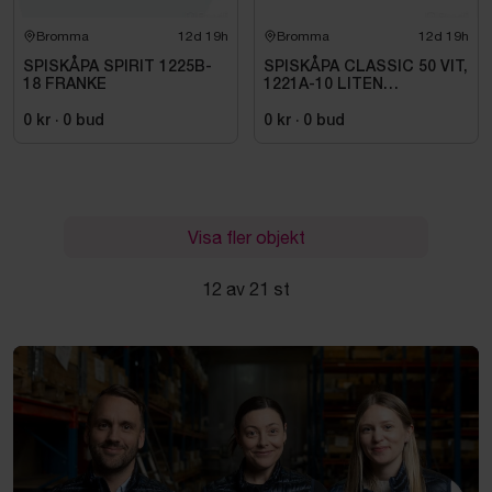
Bromma
12d 19h
Bromma
12d 19h
SPISKÅPA SPIRIT 1225B-
SPISKÅPA CLASSIC 50 VIT,
18 FRANKE
1221A-10 LITEN
VOLYMDEL
0 kr
·
0
bud
0 kr
·
0
bud
Visa fler objekt
12 av 21 st