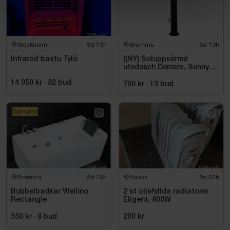
Stockholm
3d 19h
Bromma
5d 19h
Infraröd bastu Tylö
((NY) Soluppvärmd
utedusch Demerx, Sunny
40-1
14 050 kr
·
82
bud
700 kr
·
13
bud
Oanvänd
Bromma
5d 19h
Nacka
5d 22h
Bubbelbadkar Wellino
2 st oljefyllda radiatorer
Rectangle
Eligent, 800W
550 kr
·
8
bud
200 kr