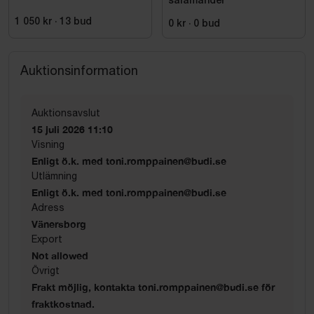
salamander
1 050 kr
·
13
bud
0 kr
·
0
bud
Auktionsinformation
Auktionsavslut
15 juli 2026 11:10
Visning
Enligt ö.k. med toni.romppainen@budi.se
Utlämning
Enligt ö.k. med toni.romppainen@budi.se
Adress
Vänersborg
Export
Not allowed
Övrigt
Frakt möjlig, kontakta toni.romppainen@budi.se för
fraktkostnad.