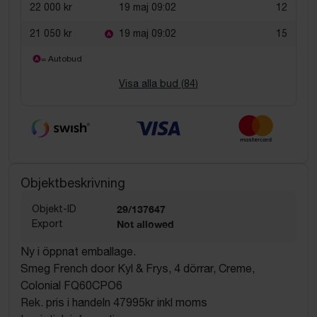
22 000 kr
19 maj 09:02
12
21 050 kr
19 maj 09:02
15
= Autobud
Visa alla bud (
84
)
Objektbeskrivning
Objekt-ID
29/137647
Export
Not allowed
Ny i öppnat emballage.
Smeg French door Kyl & Frys, 4 dörrar, Creme,
Colonial FQ60CPO6
Rek. pris i handeln 47995kr inkl moms