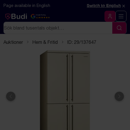
Hoppa till innehåll
Textbaserad (markdown) version av denna sida
×
Page available in English
Switch to English
Google Rating
4.5
Logga in
Sök
Sök
Auktioner
Hem & Fritid
ID: 29/137647
Föregående
Näst