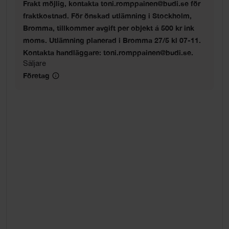
Frakt möjlig, kontakta toni.romppainen@budi.se för
fraktkostnad. För önskad utlämning i Stockholm,
Bromma, tillkommer avgift per objekt á 500 kr ink
moms. Utlämning planerad i Bromma 27/5 kl 07-11.
Kontakta handläggare: toni.romppainen@budi.se.
Säljare
Företag