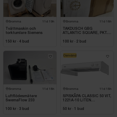
Bromma
11d 19h
Bromma
11d 18h
Tvättmaskin och
TAKDUSCH GBG
torktumlare Siemens
ATLANTIC SQUARE, PKT.
M.TERM BL 160C\/C,
KROM
150 kr
·
4
bud
100 kr
·
2
bud
Oanvänd
Bromma
11d 18h
Bromma
11d 18h
Luftflödesmätare
SPISKÅPA CLASSIC 50 VIT,
SwemaFlow 233
1221A-10 LITEN
VOLYMDEL
100 kr
·
3
bud
50 kr
·
1
bud