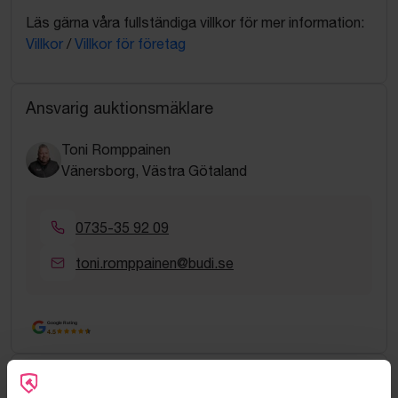
Läs gärna våra fullständiga villkor för mer information:
Villkor
/
Villkor för företag
Ansvarig auktionsmäklare
Toni Romppainen
Vänersborg, Västra Götaland
0735-35 92 09
toni.romppainen@budi.se
Google Rating
4.5
Vanliga frågor och svar