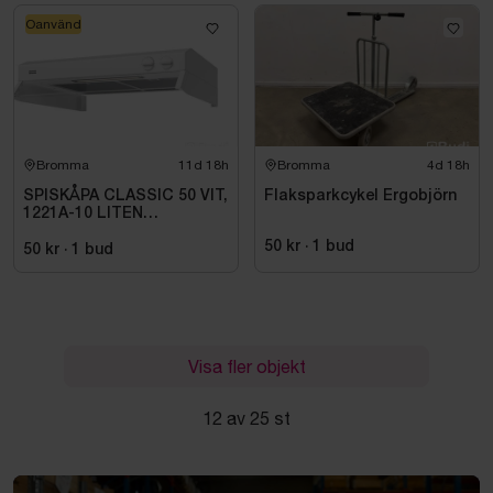
Oanvänd
Bromma
11d 18h
Bromma
4d 18h
SPISKÅPA CLASSIC 50 VIT,
Flaksparkcykel Ergobjörn
1221A-10 LITEN
VOLYMDEL
50 kr
·
1
bud
50 kr
·
1
bud
Visa fler objekt
12 av 25 st