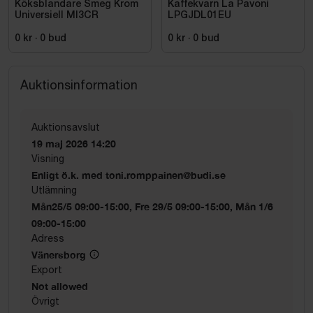
Köksblandare Smeg Krom
Kaffekvarn La Pavoni
Universiell MI3CR
LPGJDL01EU
0 kr
·
0
bud
0 kr
·
0
bud
Auktionsinformation
Auktionsavslut
19 maj 2026 14:20
Visning
Enligt ö.k. med toni.romppainen@budi.se
Utlämning
Mån25/5 09:00-15:00, Fre 29/5 09:00-15:00, Mån 1/6
09:00-15:00
Adress
Vänersborg
Export
Not allowed
Övrigt