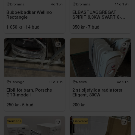
Bromma
4d 18h
Bromma
11d 19h
Bubbelbadkar Wellino
ELBASTUAGGREGAT
Rectangle
SPIRIT 9,0KW SVART 8-
14M3 HSP904MXV HARVIA
INKL. XENIO WIFI
1 050 kr
·
14
bud
350 kr
·
7
bud
Haninge
11d 19h
Nacka
4d 21h
Elbil för barn, Porsche
2 st oljefyllda radiatorer
GT3-modell
Eligent, 800W
250 kr
·
5
bud
200 kr
Siemens
Oanvänd