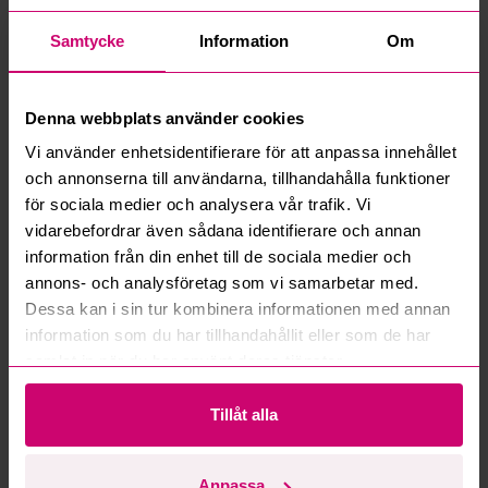
Hur fungerar manuella bud?
Samtycke
Information
Om
Vad innebär serviceavgift?
Denna webbplats använder cookies
Vad är ett reservationspris?
Vi använder enhetsidentifierare för att anpassa innehållet
och annonserna till användarna, tillhandahålla funktioner
Hur fungerar maxbud?
för sociala medier och analysera vår trafik. Vi
vidarebefordrar även sådana identifierare och annan
Hur fungerar budmotorn?
information från din enhet till de sociala medier och
annons- och analysföretag som vi samarbetar med.
Kan jag ångra ett bud?
Dessa kan i sin tur kombinera informationen med annan
information som du har tillhandahållit eller som de har
Kan ni frakta mina vunna objekt?
samlat in när du har använt deras tjänster.
Läs fler frågor och svar
Tillåt alla
Anpassa