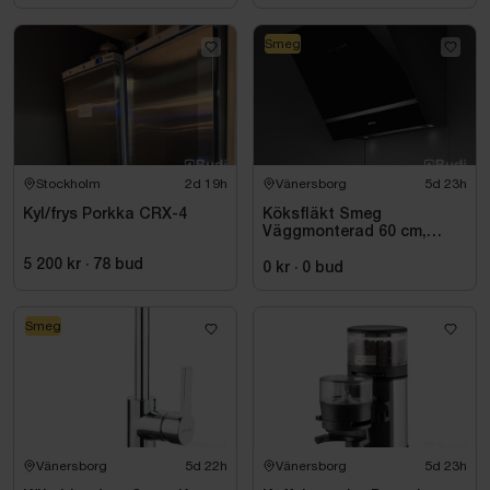
Smeg
Stockholm
2d 19h
Vänersborg
5d 23h
Kyl/frys Porkka CRX-4
Köksfläkt Smeg
Väggmonterad 60 cm,
Svart, Universal KV26N
5 200 kr
·
78
bud
0 kr
·
0
bud
Smeg
Vänersborg
5d 22h
Vänersborg
5d 23h