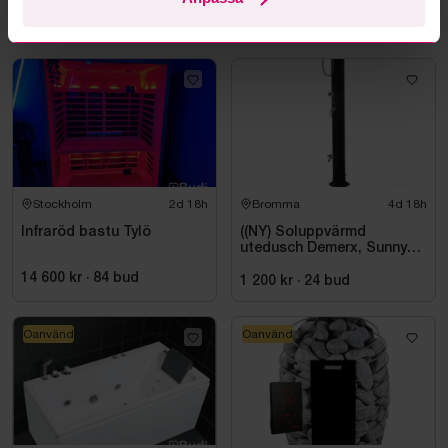
Mer från samma kategori
Stockholm
2d 18h
Bromma
4d 18h
Infraröd bastu Tylö
((NY) Soluppvärmd
utedusch Demerx, Sunny
40-1
14 600 kr
·
84
bud
1 200 kr
·
24
bud
Oanvänd
Oanvänd