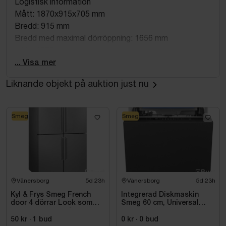
Logistisk information
Mått: 1870x915x705 mm
Bredd: 915 mm
Bredd med maximal dörröppning: 1656 mm
Höjd: 1870 mm
Djup utan handtag: 705 mm
... Visa mer
Djup med handtag: 760 mm
Liknande objekt på auktion just nu
Djup med dörr öppen 90°: 1100 mm
Djup på distanser: 45 mm
Nettovikt: 174.0 kg
Smeg
Smeg
Bruttovikt: 194.0 kg
Bredd förpackad produkt: 989 mm
Djup förpackad produkt: 774 mm
Höjd förpackad produkt: 1932 mm
Höjd/bredd/djup transportförpackning: 1932x989x774
Vänersborg
5d 23h
Vänersborg
5d 23h
mm
Handtag köpes separat, ingår ej.
Kyl & Frys Smeg French
Integrerad Diskmaskin
door 4 dörrar Look som
Smeg 60 cm, Universal
OBS! De första två bilderna är tillverkarens
liknar rostfritt stål
STL362DQ
visningsbilder.
Universiell FQ60XDE
50 kr
·
1
bud
0 kr
·
0
bud