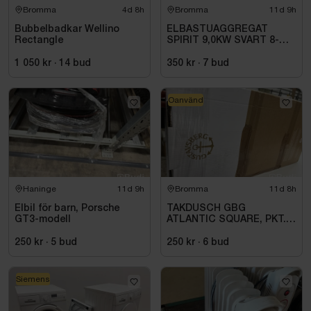
Bromma
4d 8h
Bromma
11d 9h
Bubbelbadkar Wellino
ELBASTUAGGREGAT
Rectangle
SPIRIT 9,0KW SVART 8-
14M3 HSP904MXV HARVIA
INKL. XENIO WIFI
1 050 kr
·
14
bud
350 kr
·
7
bud
Oanvänd
Haninge
11d 9h
Bromma
11d 8h
Elbil för barn, Porsche
TAKDUSCH GBG
GT3-modell
ATLANTIC SQUARE, PKT.
M.TERM BL 160C\/C,
KROM
250 kr
·
5
bud
250 kr
·
6
bud
Siemens