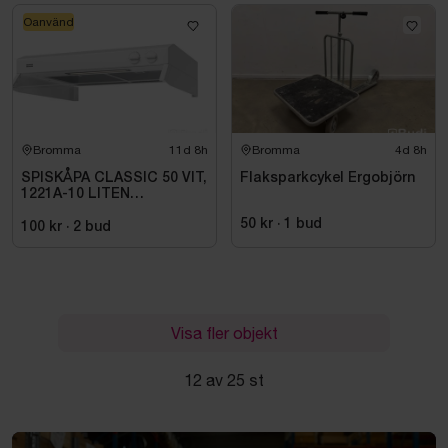
Oanvänd
Bromma
11d 8h
Bromma
4d 8h
SPISKÅPA CLASSIC 50 VIT,
Flaksparkcykel Ergobjörn
1221A-10 LITEN
VOLYMDEL
50 kr
·
1
bud
100 kr
·
2
bud
Visa fler objekt
12 av 25 st