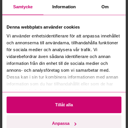
Hur fungerar manuella bud?
Samtycke
Information
Om
Vad innebär serviceavgift?
Denna webbplats använder cookies
Vad är ett reservationspris?
Vi använder enhetsidentifierare för att anpassa innehållet
och annonserna till användarna, tillhandahålla funktioner
Hur fungerar maxbud?
för sociala medier och analysera vår trafik. Vi
vidarebefordrar även sådana identifierare och annan
information från din enhet till de sociala medier och
Hur fungerar budmotorn?
annons- och analysföretag som vi samarbetar med.
Dessa kan i sin tur kombinera informationen med annan
Kan jag ångra ett bud?
information som du har tillhandahållit eller som de har
samlat in när du har använt deras tjänster.
Kan ni frakta mina vunna objekt?
Tillåt alla
Läs fler frågor och svar
Anpassa