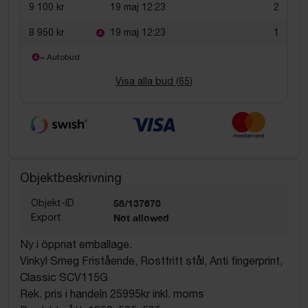
9 100 kr
19 maj 12:23
2
8 950 kr
19 maj 12:23
1
= Autobud
Visa alla bud (
65
)
Objektbeskrivning
Objekt-ID
58/137670
Export
Not allowed
Ny i öppnat emballage.
Vinkyl Smeg Fristående, Rostfritt stål, Anti fingerprint,
Classic SCV115G
Rek. pris i handeln 25995kr inkl. moms