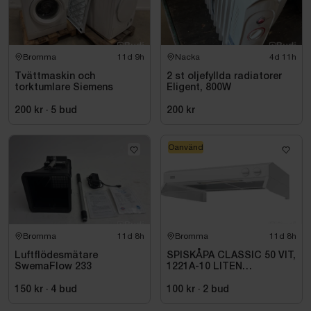
Bromma
11d 9h
Nacka
4d 11h
Tvättmaskin och
2 st oljefyllda radiatorer
torktumlare Siemens
Eligent, 800W
200 kr
·
5
bud
200 kr
Oanvänd
Bromma
11d 8h
Bromma
11d 8h
Luftflödesmätare
SPISKÅPA CLASSIC 50 VIT,
SwemaFlow 233
1221A-10 LITEN
VOLYMDEL
150 kr
·
4
bud
100 kr
·
2
bud