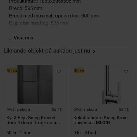
Produktmått: 1850x595x595 mm
Bredd: 595 mm
Bredd med maximalt öppen dörr: 600 mm
Djup utan handtag: 595 mm
Djup med handtag: 650 mm
Höjd med fötter: 1850 mm
... Visa mer
Djup distanser: 25 mm
Liknande objekt på auktion just nu
Djup med dörr öppen 90°: 1177 mm
Nettovikt: 83.0 kg
Bruttovikt: 90.0 kg
Smeg
Smeg
Bredd förpackad produkt: 640 mm
Djup förpackad produkt: 670 mm
Höjd förpackad produkt: 1930 mm
Höjd/bredd/djup förpackad produkt: 1930x640x670
mm
Vänersborg
5d 13h
Vänersborg
5d 13h
OBS! Den första bilden är tillverkarens visningsbild.
Kyl & Frys Smeg French
Köksblandare Smeg Krom
door 4 dörrar Look som
Universiell MI3CR
liknar rostfritt stål
Universiell FQ60XDE
50 kr
·
1
bud
0 kr
·
0
bud