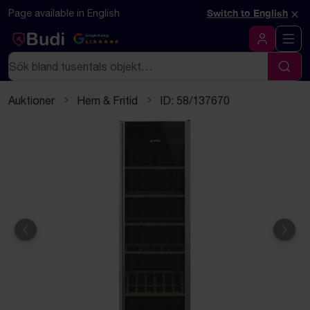
Hoppa till innehåll
Textbaserad (markdown) version av denna sida
×
Page available in English
Switch to English
Google Rating
4.5
Logga in
Sök
Sök
Auktioner
Hem & Fritid
ID: 58/137670
Föregående
Näst