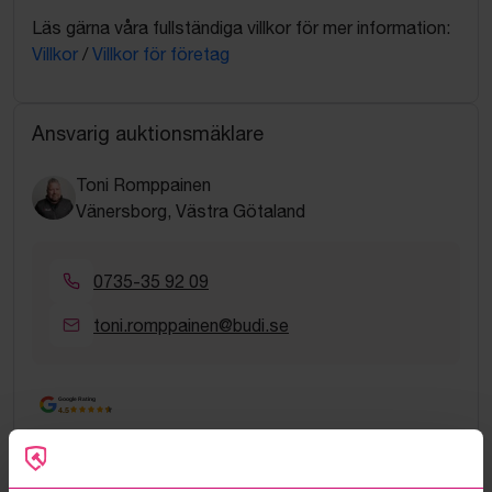
Läs gärna våra fullständiga villkor för mer information:
Villkor
/
Villkor för företag
Ansvarig auktionsmäklare
Toni Romppainen
Vänersborg, Västra Götaland
0735-35 92 09
toni.romppainen@budi.se
Google Rating
4.5
Vanliga frågor och svar