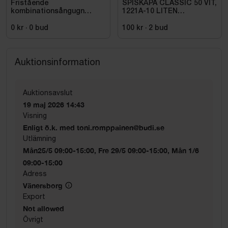
Fristående
SPISKÅPA CLASSIC 50 VIT,
kombinationsångugn
1221A-10 LITEN
COF01BLEU Svart
VOLYMDEL
Högblank 50's Style
0 kr
·
0
bud
100 kr
·
2
bud
Auktionsinformation
Auktionsavslut
19 maj 2026 14:43
Visning
Enligt ö.k. med toni.romppainen@budi.se
Utlämning
Mån25/5 09:00-15:00, Fre 29/5 09:00-15:00, Mån 1/6
09:00-15:00
Adress
Vänersborg
Export
Not allowed
Övrigt