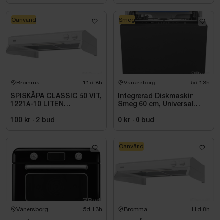
Oanvänd
Smeg
Bromma
11d 8h
Vänersborg
5d 13h
SPISKÅPA CLASSIC 50 VIT,
Integrerad Diskmaskin
1221A-10 LITEN
Smeg 60 cm, Universal
VOLYMDEL
STL362DQ
100 kr
·
2
bud
0 kr
·
0
bud
Oanvänd
Vänersborg
5d 13h
Bromma
11d 8h