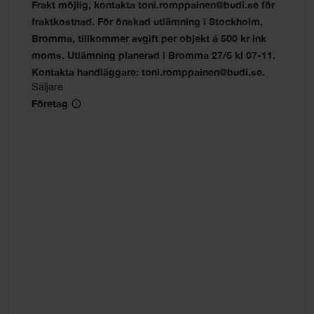
Frakt möjlig, kontakta toni.romppainen@budi.se för
fraktkostnad. För önskad utlämning i Stockholm,
Bromma, tillkommer avgift per objekt á 500 kr ink
moms. Utlämning planerad i Bromma 27/5 kl 07-11.
Kontakta handläggare: toni.romppainen@budi.se.
Säljare
Företag