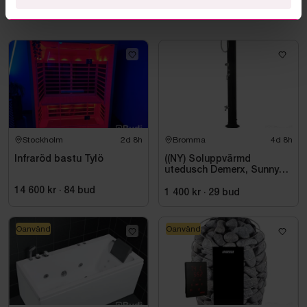
Mer från samma kategori
Stockholm
2d 8h
Bromma
4d 8h
Infraröd bastu Tylö
((NY) Soluppvärmd
utedusch Demerx, Sunny
40-1
14 600 kr
·
84
bud
1 400 kr
·
29
bud
Oanvänd
Oanvänd