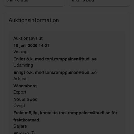
Högblank 50's Style
0 kr
·
0
bud
0 kr
·
0
bud
Auktionsinformation
Auktionsavslut
16 juni 2026 14:01
Visning
Enligt ö.k. med toni.romppainen@budi.se
Utlämning
Enligt ö.k. med toni.romppainen@budi.se
Adress
Vänersborg
Export
Not allowed
Övrigt
Frakt möjlig, kontakta toni.romppainen@budi.se för
fraktkostnad.
Säljare
Företag