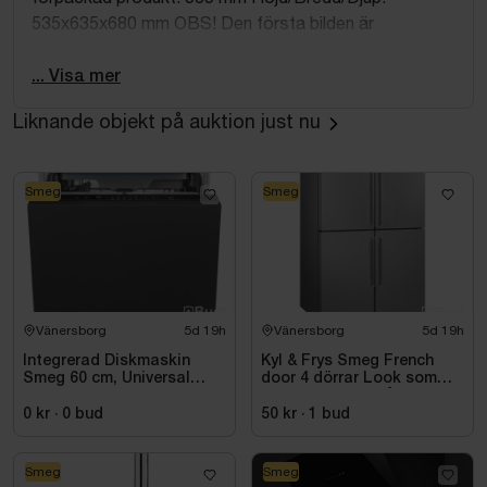
535x635x680 mm OBS! Den första bilden är
tillverkarens visningsbild.
... Visa mer
Liknande objekt på auktion just nu
Smeg
Smeg
Vänersborg
5d 19h
Vänersborg
5d 19h
Integrerad Diskmaskin
Kyl & Frys Smeg French
Smeg 60 cm, Universal
door 4 dörrar Look som
STL362DQ
liknar rostfritt stål
Universiell FQ60XDE
0 kr
·
0
bud
50 kr
·
1
bud
Smeg
Smeg