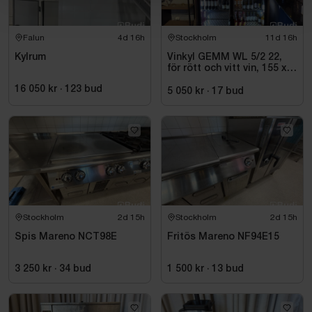
Falun
4d 16h
Stockholm
11d 16h
Kylrum
Vinkyl GEMM WL 5/2 22,
för rött och vitt vin, 155 x
220 cm
16 050 kr
·
123
bud
5 050 kr
·
17
bud
Stockholm
2d 15h
Stockholm
2d 15h
Spis Mareno NCT98E
Fritös Mareno NF94E15
3 250 kr
·
34
bud
1 500 kr
·
13
bud