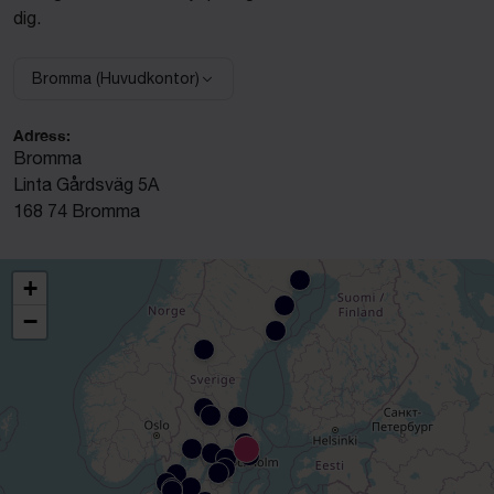
dig.
Bromma (Huvudkontor)
Välj anläggning:
Adress:
Bromma
Linta Gårdsväg 5A
168 74 Bromma
+
−