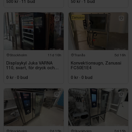
500 kr
·
11
bud
50 kr
·
1
bud
Zanussi
Stockholm
11d 16h
Tranås
5d 16h
Displaykyl Juka VARNA
Konvektionsugn, Zanussi
110, svart, för dryck och
FC50E1E4
takeaway
0 kr
·
0
bud
0 kr
·
0
bud
Stockholm
2d 15h
Stockholm
2d 15h