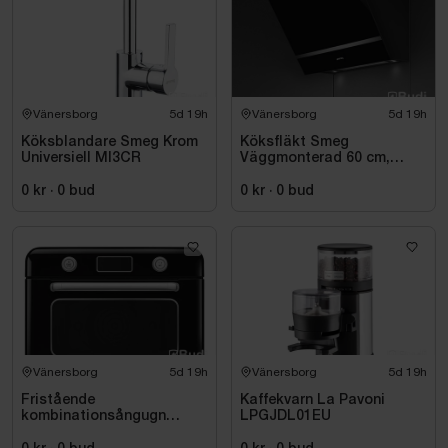
Vänersborg
5d 19h
Vänersborg
5d 19h
Köksblandare Smeg Krom
Köksfläkt Smeg
Universiell MI3CR
Väggmonterad 60 cm,
Svart, Universal KV26N
0 kr
·
0
bud
0 kr
·
0
bud
Vänersborg
5d 19h
Vänersborg
5d 19h
Fristående
Kaffekvarn La Pavoni
kombinationsångugn
LPGJDL01EU
COF01BLEU Svart