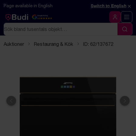
Hoppa till innehåll
Textbaserad (markdown) version av denna sida
×
Page available in English
Switch to English
Google Rating
4.5
Logga in
Sök
Sök
Auktioner
Restaurang & Kök
ID: 62/137672
Föregående
Näst