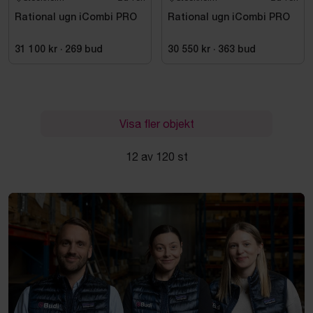
Rational ugn iCombi PRO
Rational ugn iCombi PRO
31 100 kr
·
269
bud
30 550 kr
·
363
bud
Visa fler objekt
12 av 120 st