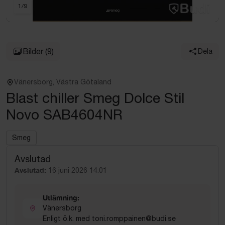
1
/
9
Bilder
(9)
Dela
Vänersborg, Västra Götaland
Blast chiller Smeg Dolce Stil
Novo SAB4604NR
Smeg
Avslutad
Avslutad:
16 juni 2026 14:01
Utlämning:
Vänersborg
Enligt ö.k. med toni.romppainen@budi.se