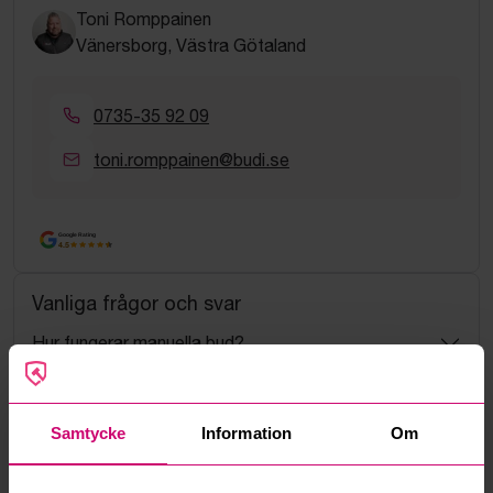
Toni Romppainen
Vänersborg, Västra Götaland
0735-35 92 09
toni.romppainen@budi.se
Google Rating
4.5
Vanliga frågor och svar
Hur fungerar manuella bud?
Vad innebär serviceavgift?
Samtycke
Information
Om
Vad är ett reservationspris?