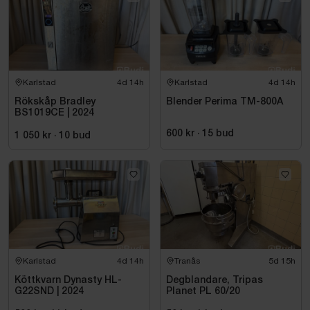
Karlstad
4d 14h
Karlstad
4d 14h
Rökskåp Bradley
Blender Perima TM-800A
BS1019CE | 2024
600 kr
·
15
bud
1 050 kr
·
10
bud
Karlstad
4d 14h
Tranås
5d 15h
Köttkvarn Dynasty HL-
Degblandare, Tripas
G22SND | 2024
Planet PL 60/20