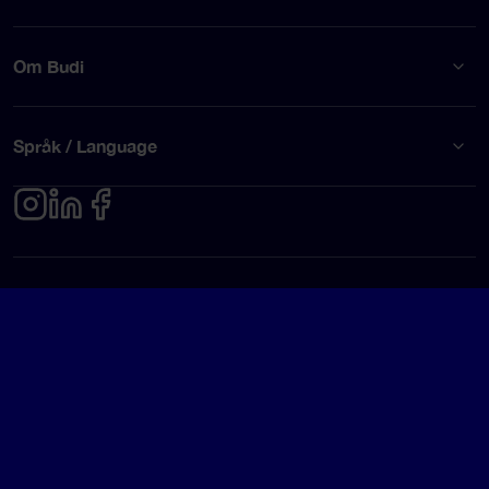
Om Budi
Språk / Language
Integritetspolicy
Användarvillkor
© Budi AB 2026
Google Rating
4.5