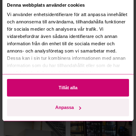
Denna webbplats använder cookies
Hur fungerar maxbud?
Vi använder enhetsidentifierare för att anpassa innehållet
och annonserna till användarna, tillhandahålla funktioner
Hur fungerar budmotorn?
för sociala medier och analysera vår trafik. Vi
vidarebefordrar även sådana identifierare och annan
Kan jag ångra ett bud?
information från din enhet till de sociala medier och
annons- och analysföretag som vi samarbetar med.
Kan ni frakta mina vunna objekt?
Dessa kan i sin tur kombinera informationen med annan
information som du har tillhandahållit eller som de har
Läs fler frågor och svar
samlat in när du har använt deras tjänster.
Tillåt alla
Mer från samma kategori
Anpassa