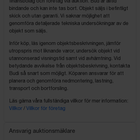
finansbolag och företag via auktion. Bud är alltid
bindande och kan inte tas bort. Objekt säljs i befintligt
skick och utan garanti. Vi saknar möjlighet att
genomföra detaljerade tekniska undersökningar av de
objekt som säljs.
Inför köp, läs igenom objektsbeskrivningen, jämför
utropspris mot liknande varor, undersök objekt vid
utannonserad visningstid samt vid avhämtning. Vid
betydande avvikelse från objektsbeskrivning, kontakta
Budi så snart som möjligt. Köparen ansvarar för att
planera och genomföra nedmontering, lastning,
transport och bortforsling.
Läs gärna våra fullständiga villkor för mer information:
Villkor
/
Villkor för företag
Ansvarig auktionsmäklare