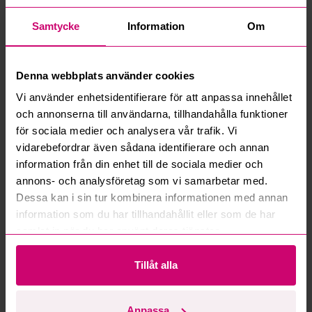
Hur fungerar manuella bud?
Samtycke
Information
Om
Vad innebär serviceavgift?
Denna webbplats använder cookies
Vad är ett reservationspris?
Vi använder enhetsidentifierare för att anpassa innehållet
och annonserna till användarna, tillhandahålla funktioner
Hur fungerar maxbud?
för sociala medier och analysera vår trafik. Vi
vidarebefordrar även sådana identifierare och annan
Hur fungerar budmotorn?
information från din enhet till de sociala medier och
annons- och analysföretag som vi samarbetar med.
Kan jag ångra ett bud?
Dessa kan i sin tur kombinera informationen med annan
information som du har tillhandahållit eller som de har
Kan ni frakta mina vunna objekt?
samlat in när du har använt deras tjänster.
Läs fler frågor och svar
Tillåt alla
Anpassa