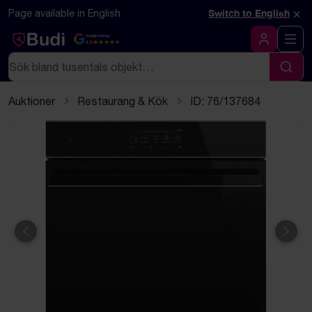
Hoppa till innehåll
Textbaserad (markdown) version av denna sida
×
Page available in English
Switch to English
Google Rating
4.5
Logga in
Sök
Sök
Auktioner
Restaurang & Kök
ID: 76/137684
Föregående
Näst