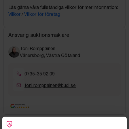
Läs gärna våra fullständiga villkor för mer information:
Villkor
/
Villkor för företag
Ansvarig auktionsmäklare
Toni Romppainen
Vänersborg, Västra Götaland
0735-35 92 09
toni.romppainen@budi.se
Google Rating
4.5
Vanliga frågor och svar