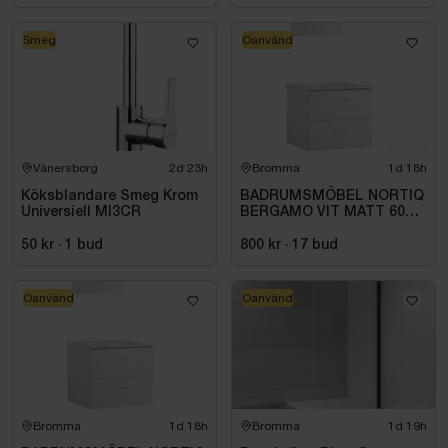
Smeg
Oanvänd
Vänersborg
2d 23h
Bromma
1d 18h
Köksblandare Smeg Krom
BADRUMSMÖBEL NORTIQ
Universiell MI3CR
BERGAMO VIT MATT 60
CM
50 kr
·
1
bud
800 kr
·
17
bud
Oanvänd
Oanvänd
Bromma
1d 18h
Bromma
1d 19h