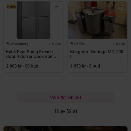
Smeg
Vänersborg
2d 23h
Tranås
2d 19h
Kyl & Frys Smeg French
Kokgryta, Getinge M2, 100
door 4 dörrar Look som
l
liknar rostfritt stål
Universiell FQ60XDE
2 000 kr
·
33
bud
1 950 kr
·
3
bud
Visa fler objekt
12 av 52 st