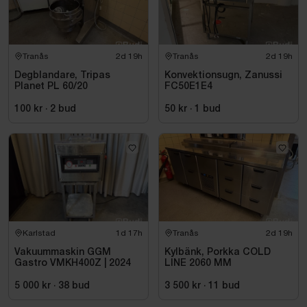
Tranås
2d 19h
Tranås
2d 19h
Degblandare, Tripas
Konvektionsugn, Zanussi
Planet PL 60/20
FC50E1E4
100 kr
·
2
bud
50 kr
·
1
bud
Karlstad
1d 17h
Tranås
2d 19h
Vakuummaskin GGM
Kylbänk, Porkka COLD
Gastro VMKH400Z | 2024
LINE 2060 MM
5 000 kr
·
38
bud
3 500 kr
·
11
bud