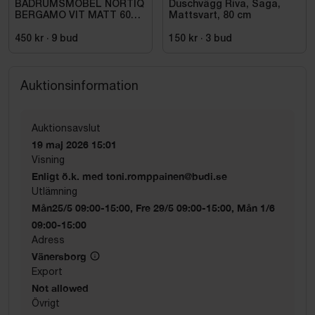
BADRUMSMÖBEL NORTIQ
Duschvägg Riva, Saga,
BERGAMO VIT MATT 60
Mattsvart, 80 cm
CM
450 kr
·
9
bud
150 kr
·
3
bud
Auktionsinformation
Auktionsavslut
19 maj 2026 15:01
Visning
Enligt ö.k. med toni.romppainen@budi.se
Utlämning
Mån25/5 09:00-15:00, Fre 29/5 09:00-15:00, Mån 1/6
09:00-15:00
Adress
Vänersborg
Export
Not allowed
Övrigt