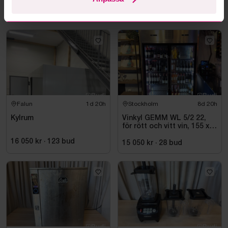
Mer från samma kategori
Falun
1d 20h
Stockholm
8d 20h
Kylrum
Vinkyl GEMM WL 5/2 22,
för rött och vitt vin, 155 x
220 cm
16 050 kr
·
123
bud
15 050 kr
·
28
bud