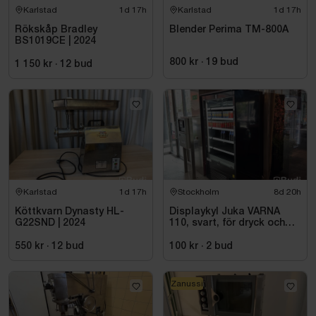
Karlstad
1d 17h
Karlstad
1d 17h
Rökskåp Bradley
Blender Perima TM-800A
BS1019CE | 2024
800 kr
·
19
bud
1 150 kr
·
12
bud
Karlstad
1d 17h
Stockholm
8d 20h
Köttkvarn Dynasty HL-
Displaykyl Juka VARNA
G22SND | 2024
110, svart, för dryck och
takeaway
550 kr
·
12
bud
100 kr
·
2
bud
Zanussi