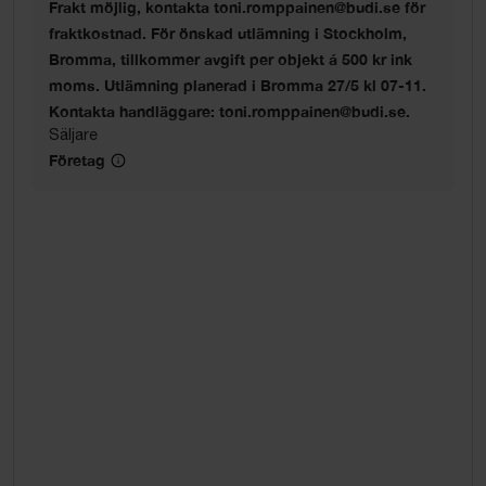
Frakt möjlig, kontakta toni.romppainen@budi.se för
fraktkostnad. För önskad utlämning i Stockholm,
Bromma, tillkommer avgift per objekt á 500 kr ink
moms. Utlämning planerad i Bromma 27/5 kl 07-11.
Kontakta handläggare: toni.romppainen@budi.se.
Säljare
Företag