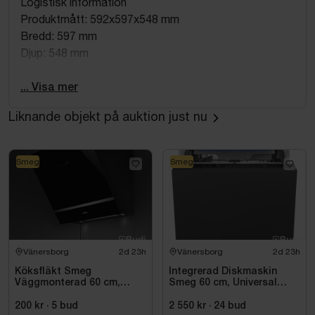
Logistisk information
Produktmått: 592x597x548 mm
Bredd: 597 mm
Djup: 548 mm
Höjd: 592 mm
Nettovikt: 46.3 kg
... Visa mer
Bruttovikt: 50.5 kg
Liknande objekt på auktion just nu
Bredd förpackad produkt: 645 mm
Djup förpackad produkt: 680 mm
Höjd förpackad produkt: 670 mm
Smeg
Smeg
Höjd/bredd/djup förpackad produkt: 670x645x680 mm
OBS! De första två bilderna är tillverkarens
visningsbilder.
Vänersborg
2d 23h
Vänersborg
2d 23h
Köksfläkt Smeg
Integrerad Diskmaskin
Väggmonterad 60 cm,
Smeg 60 cm, Universal
Svart, Universal KV26N
STL362DQ
200 kr
·
5
bud
2 550 kr
·
24
bud