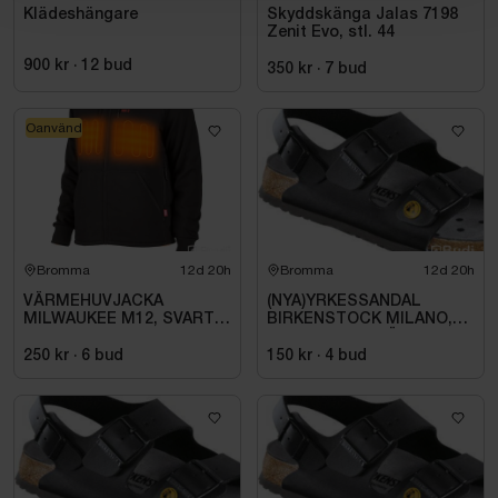
Klädeshängare
Skyddskänga Jalas 7198
Zenit Evo, stl. 44
900 kr
·
12
bud
350 kr
·
7
bud
Oanvänd
Bromma
12d 20h
Bromma
12d 20h
VÄRMEHUVJACKA
(NYA)YRKESSANDAL
MILWAUKEE M12, SVART
BIRKENSTOCK MILANO,
HHBL4-0. STL M
ESD NORMAL LÄST
SVART. STL 42
250 kr
·
6
bud
150 kr
·
4
bud