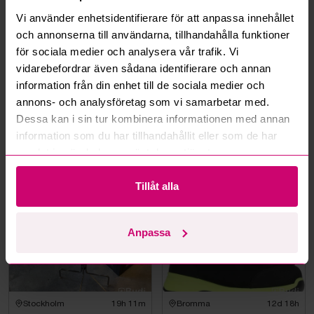
Hur fungerar budmotorn?
Vi använder enhetsidentifierare för att anpassa innehållet
och annonserna till användarna, tillhandahålla funktioner
Kan jag ångra ett bud?
för sociala medier och analysera vår trafik. Vi
vidarebefordrar även sådana identifierare och annan
Kan ni frakta mina vunna objekt?
information från din enhet till de sociala medier och
annons- och analysföretag som vi samarbetar med.
Läs fler frågor och svar
Dessa kan i sin tur kombinera informationen med annan
information som du har tillhandahållit eller som de har
samlat in när du har använt deras tjänster.
Mer från samma kategori
Tillåt alla
Oanvänd
Anpassa
Stockholm
19h 11m
Bromma
12d 18h