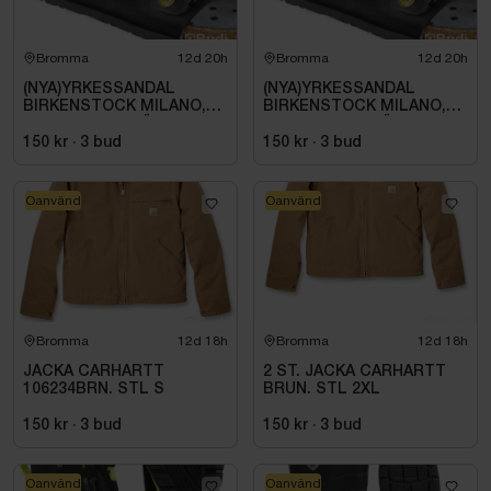
Bromma
12d 20h
Bromma
12d 20h
(NYA)YRKESSANDAL
(NYA)YRKESSANDAL
BIRKENSTOCK MILANO,
BIRKENSTOCK MILANO,
ESD NORMAL LÄST
ESD NORMAL LÄST
SVART. STL 42
SVART. STL 42
150 kr
·
3
bud
150 kr
·
3
bud
Oanvänd
Oanvänd
Bromma
12d 18h
Bromma
12d 18h
JACKA CARHARTT
2 ST. JACKA CARHARTT
106234BRN. STL S
BRUN. STL 2XL
150 kr
·
3
bud
150 kr
·
3
bud
Oanvänd
Oanvänd