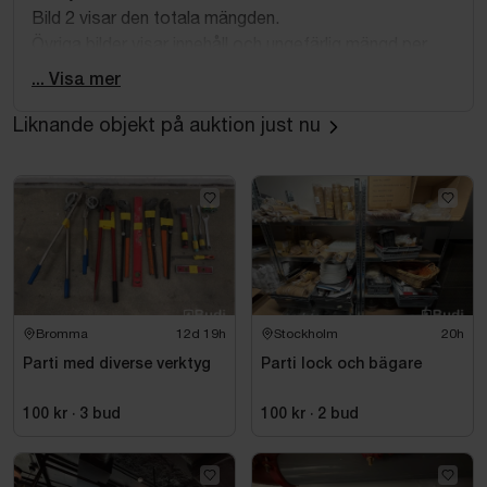
Bild 2 visar den totala mängden.
Övriga bilder visar innehåll och ungefärlig mängd per
modell.
... Visa mer
Liknande objekt på auktion just nu
Bromma
12d 19h
Stockholm
20h
Parti med diverse verktyg
Parti lock och bägare
100 kr
·
3
bud
100 kr
·
2
bud