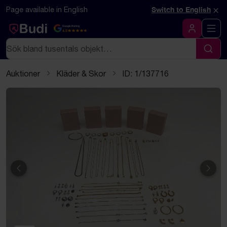
Hoppa till innehåll
Textbaserad (markdown) version av denna sida
×
Page available in English
Switch to English
Google Rating
4.5
Logga in
Sök
Sök
Auktioner
Kläder & Skor
ID: 1/137716
Föregående
Näst