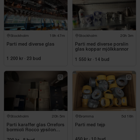
Stockholm
19h 47m
Stockholm
20h 3m
Parti med diverse glas
Parti med diverse porslin
glas koppar mjölkkannor
1 200 kr
·
23
bud
1 550 kr
·
14
bud
Stockholm
20h 5m
Bromma
5d 18h
Parti karaffer glas Orrefors
Parti med tejp
bormioli Rocco ypsilon
colibri
450 kr
·
10
bud