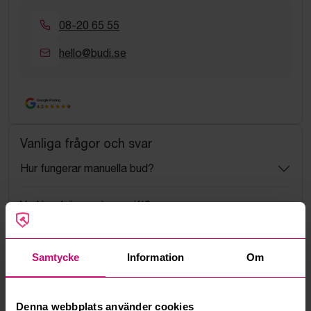
08-20 65 55
hello@budi.se
Google Rating
4.5
Vanliga frågor och svar
Hur fungerar manuella bud?
Vad innebär serviceavgift?
Vad är ett reservationspris?
Samtycke
Information
Om
Hur fungerar maxbud?
Denna webbplats använder cookies