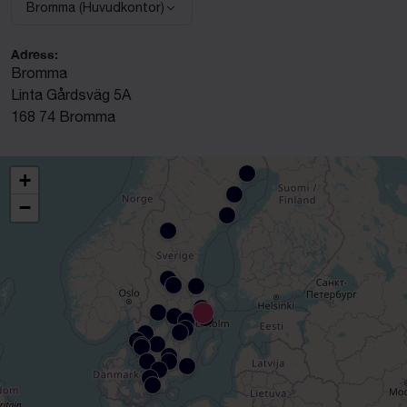
Bromma (Huvudkontor)
Välj anläggning:
Adress:
Bromma
Linta Gårdsväg 5A
168 74 Bromma
+
−