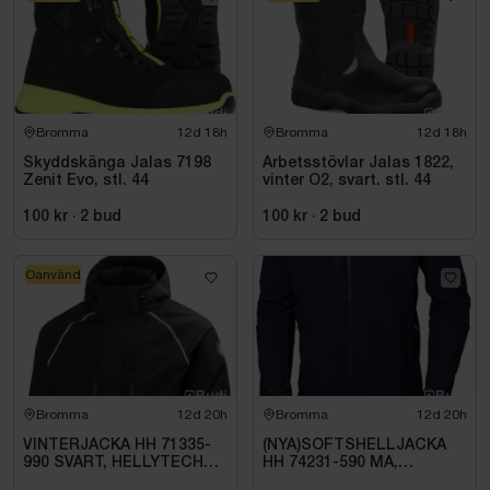
Bromma
12d 18h
Bromma
12d 18h
Skyddskänga Jalas 7198
Arbetsstövlar Jalas 1822,
Zenit Evo, stl. 44
vinter O2, svart. stl. 44
100 kr
·
2
bud
100 kr
·
2
bud
Oanvänd
Bromma
12d 20h
Bromma
12d 20h
VINTERJACKA HH 71335-
(NYA)SOFTSHELLJACKA
990 SVART, HELLYTECH
HH 74231-590 MA,
ARCTIC. STL L
KENSINGTON. STL XL