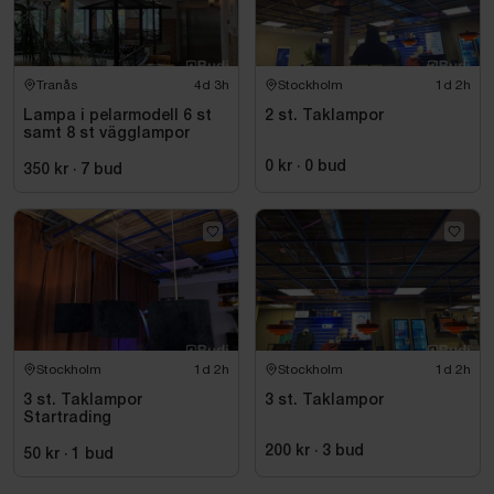
Tranås
4d 3h
Stockholm
1d 2h
Lampa i pelarmodell 6 st
2 st. Taklampor
samt 8 st vägglampor
0 kr
·
0
bud
350 kr
·
7
bud
Stockholm
1d 2h
Stockholm
1d 2h
3 st. Taklampor
3 st. Taklampor
Startrading
200 kr
·
3
bud
50 kr
·
1
bud