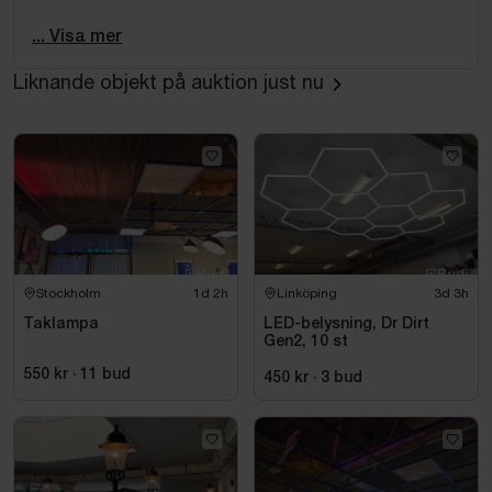
Utförande:
... Visa mer
Svartlackerad metall
Liknande objekt på auktion just nu
Mässingsdetaljer
6 ljuspunkter (GU10/spot – beroende på insats)
(Nypris ca 22 000,00kr)
Stockholm
1d 2h
Linköping
3d 3h
Taklampa
LED-belysning, Dr Dirt
Gen2, 10 st
550 kr
·
11
bud
450 kr
·
3
bud