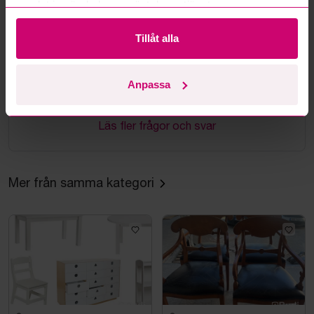
samlat in när du har använt deras tjänster.
Hur fungerar budmotorn?
Tillåt alla
Kan jag ångra ett bud?
Anpassa
Kan ni frakta mina vunna objekt?
Läs fler frågor och svar
Mer från samma kategori