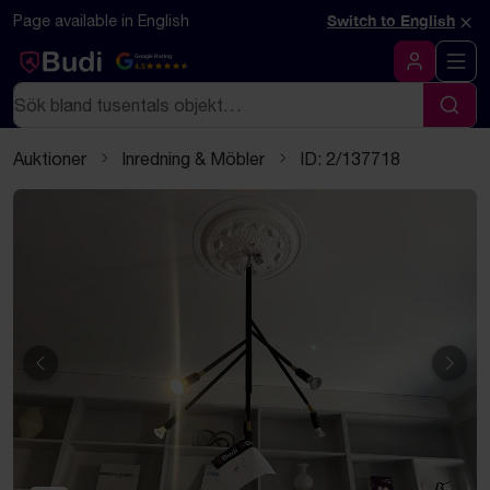
Hoppa till innehåll
Textbaserad (markdown) version av denna sida
×
Page available in English
Switch to English
Google Rating
4.5
Logga in
Sök
Sök
Auktioner
Inredning & Möbler
ID: 2/137718
Föregående
Näst