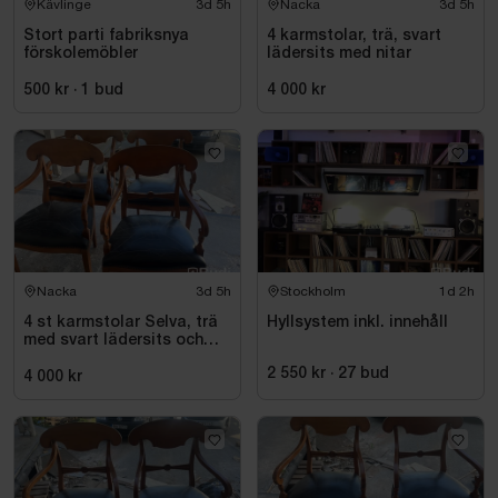
Kävlinge
3d 5h
Nacka
3d 5h
Stort parti fabriksnya
4 karmstolar, trä, svart
förskolemöbler
lädersits med nitar
500 kr
·
1
bud
4 000 kr
Nacka
3d 5h
Stockholm
1d 2h
4 st karmstolar Selva, trä
Hyllsystem inkl. innehåll
med svart lädersits och
nitar
2 550 kr
·
27
bud
4 000 kr