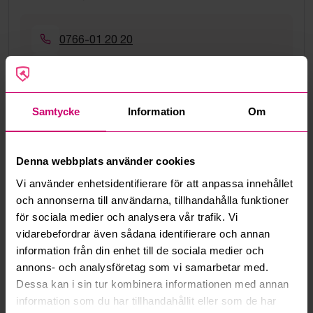
0766-01 20 20
anders.arndorff@budi.se
Samtycke
Information
Om
Google Rating
4.5
Vanliga frågor och svar
Denna webbplats använder cookies
Hur fungerar manuella bud?
Vi använder enhetsidentifierare för att anpassa innehållet
och annonserna till användarna, tillhandahålla funktioner
för sociala medier och analysera vår trafik. Vi
Vad innebär serviceavgift?
vidarebefordrar även sådana identifierare och annan
information från din enhet till de sociala medier och
Vad är ett reservationspris?
annons- och analysföretag som vi samarbetar med.
Dessa kan i sin tur kombinera informationen med annan
Hur fungerar maxbud?
information som du har tillhandahållit eller som de har