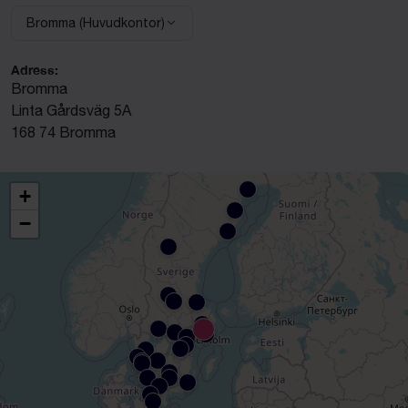
Bromma (Huvudkontor)
Välj anläggning:
Adress:
Bromma
Linta Gårdsväg 5A
168 74 Bromma
+
−