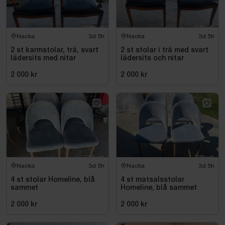
Nacka
3d 5h
Nacka
3d 5h
2 st karmstolar, trä, svart
2 st stolar i trä med svart
lädersits med nitar
lädersits och nitar
2 000 kr
2 000 kr
Nacka
3d 5h
Nacka
3d 5h
4 st stolar Homeline, blå
4 st matsalsstolar
sammet
Homeline, blå sammet
2 000 kr
2 000 kr