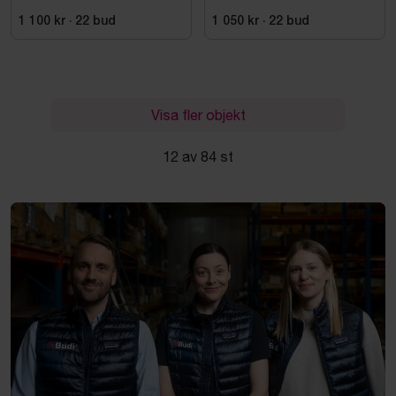
1 100 kr
·
22
bud
1 050 kr
·
22
bud
Visa fler objekt
12 av 84 st