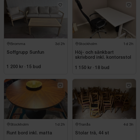
Bromma
3d 2h
Stockholm
1d 2h
Soffgrupp Sunfun
Höj- och sänkbart
skrivbord inkl. kontorsstol
1 200 kr
·
15
bud
1 150 kr
·
18
bud
Stockholm
1d 2h
Tranås
4d 3h
Runt bord inkl. matta
Stolar trä, 44 st