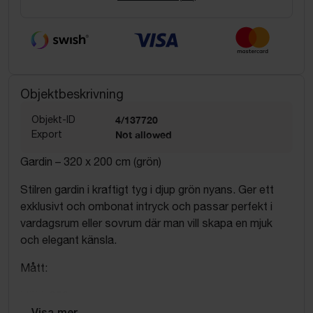
Objektbeskrivning
Objekt-ID
4/137720
Export
Not allowed
Gardin – 320 x 200 cm (grön)
Stilren gardin i kraftigt tyg i djup grön nyans. Ger ett
exklusivt och ombonat intryck och passar perfekt i
vardagsrum eller sovrum där man vill skapa en mjuk
och elegant känsla.
Mått:
Höjd: 320 cm
Bredd: 200 cm