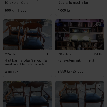
förskolemöbler
lädersits med nitar
500 kr
·
1
bud
4 000 kr
Nacka
4d 4h
Stockholm
2d 1h
4 st karmstolar Selva, trä
Hyllsystem inkl. innehåll
med svart lädersits och
nitar
2 550 kr
·
27
bud
4 000 kr