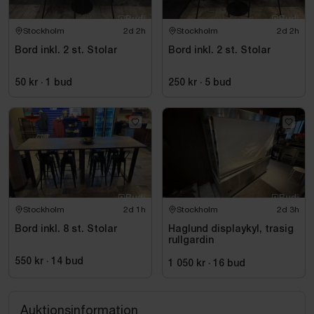
Skick:
Stockholm
2d 2h
Stockholm
2d 2h
Bruksskick med normalt slitage.
Bord inkl. 2 st. Stolar
Bord inkl. 2 st. Stolar
50 kr
·
1
bud
250 kr
·
5
bud
Stockholm
2d 1h
Stockholm
2d 3h
Bord inkl. 8 st. Stolar
Haglund displaykyl, trasig
rullgardin
550 kr
·
14
bud
1 050 kr
·
16
bud
Auktionsinformation