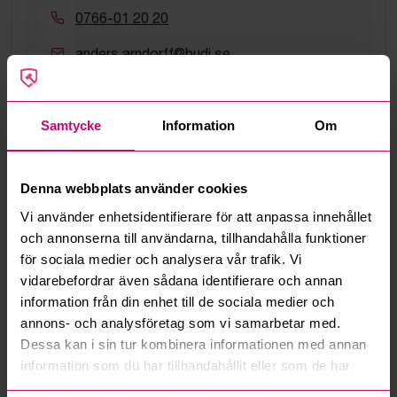
0766-01 20 20
anders.arndorff@budi.se
Google Rating
4.5
Samtycke
Information
Om
Vanliga frågor och svar
Denna webbplats använder cookies
Hur fungerar manuella bud?
Vi använder enhetsidentifierare för att anpassa innehållet
och annonserna till användarna, tillhandahålla funktioner
Vad innebär serviceavgift?
för sociala medier och analysera vår trafik. Vi
vidarebefordrar även sådana identifierare och annan
Vad är ett reservationspris?
information från din enhet till de sociala medier och
annons- och analysföretag som vi samarbetar med.
Hur fungerar maxbud?
Dessa kan i sin tur kombinera informationen med annan
information som du har tillhandahållit eller som de har
samlat in när du har använt deras tjänster.
Hur fungerar budmotorn?