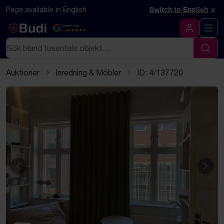
Hoppa till innehåll
Textbaserad (markdown) version av denna sida
×
Page available in English
Switch to English
Google Rating
4.5
Logga in
Sök
Sök
Auktioner
Inredning & Möbler
ID: 4/137720
Föregående
Näst