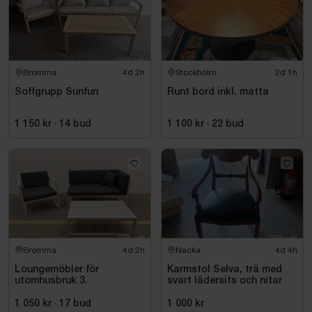
Bromma
4d 2h
Stockholm
2d 1h
Soffgrupp Sunfun
Runt bord inkl. matta
1 150 kr
·
14
bud
1 100 kr
·
22
bud
Bromma
4d 2h
Nacka
4d 4h
Loungemöbler för
Karmstol Selva, trä med
utomhusbruk 3.
svart lädersits och nitar
1 050 kr
·
17
bud
1 000 kr