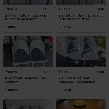
Nacka
4d 4h
Nacka
4d 4h
2 st karmstolar, trä, svart
2 st stolar i trä med svart
lädersits med nitar
lädersits och nitar
2 000 kr
2 000 kr
Nacka
4d 4h
Nacka
4d 4h
4 st stolar Homeline, blå
4 st matsalsstolar
sammet
Homeline, blå sammet
2 000 kr
2 000 kr