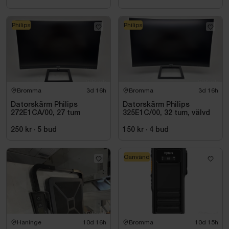
Philips
Philips
Bromma
3d 16h
Bromma
3d 16h
Datorskärm Philips
Datorskärm Philips
272E1CA/00, 27 tum
325E1C/00, 32 tum, välvd
250 kr
·
5
bud
150 kr
·
4
bud
Oanvänd
Haninge
10d 16h
Bromma
10d 15h