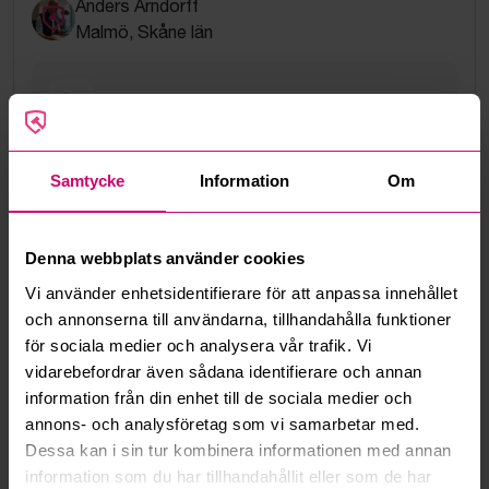
Anders Arndorff
Malmö, Skåne län
0766-01 20 20
anders.arndorff@budi.se
Samtycke
Information
Om
Google Rating
4.5
Denna webbplats använder cookies
Vanliga frågor och svar
Vi använder enhetsidentifierare för att anpassa innehållet
och annonserna till användarna, tillhandahålla funktioner
Hur fungerar manuella bud?
för sociala medier och analysera vår trafik. Vi
vidarebefordrar även sådana identifierare och annan
Vad innebär serviceavgift?
information från din enhet till de sociala medier och
annons- och analysföretag som vi samarbetar med.
Vad är ett reservationspris?
Dessa kan i sin tur kombinera informationen med annan
information som du har tillhandahållit eller som de har