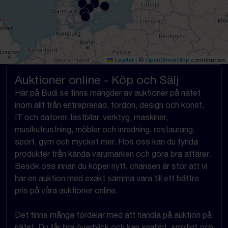
Leaflet
|
©
OpenStreetMap
contributors
Auktioner online - Köp och Sälj
Här på Budi.se finns mängder av auktioner på nätet
inom allt från entreprenad, fordon, design och konst,
IT och datorer, lastbilar, verktyg, maskiner,
musikutrustning, möbler och inredning, restaurang,
sport, gym och mycket mer. Hos oss kan du fynda
produkter från kända varumärken och göra bra affärer.
Besök oss innan du köper nytt, chansen är stor att vi
har en auktion med exakt samma vara till ett bättre
pris på våra auktioner online.
Det finns många fördelar med att handla på auktion på
nätet. Du får bra överblick och kan snabbt, smidigt och