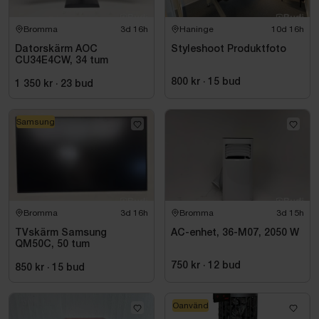
Bromma
3d 16h
Haninge
10d 16h
Datorskärm AOC
Styleshoot Produktfoto
CU34E4CW, 34 tum
800 kr
·
15
bud
1 350 kr
·
23
bud
Samsung
Bromma
3d 16h
Bromma
3d 15h
TVskärm Samsung
AC-enhet, 36-M07, 2050 W
QM50C, 50 tum
750 kr
·
12
bud
850 kr
·
15
bud
Oanvänd