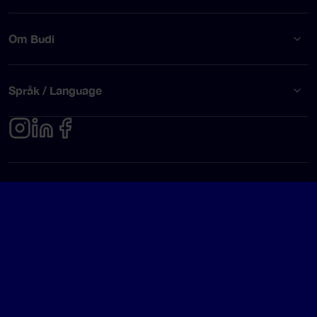
Om Budi
Språk / Language
Integritetspolicy
Användarvillkor
© Budi AB 2026
Google Rating
4.5