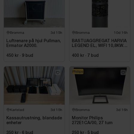
Bromma
3d 15h
Bromma
10d 16h
Luftrenare på hjul Pullman,
BASTUAGGREGAT HARVIA
Ermator A2000.
LEGEND EL, WIFI 10,8KW
SVART 9-18M3
450 kr
·
9
bud
400 kr
·
7
bud
Philips
Karlstad
3d 15h
Bromma
3d 16h
Kassautrustning, blandade
Monitor Philips
enheter
272E1CA/00, 27 tum
350 kr
·
6
bud
250 kr
·
5
bud