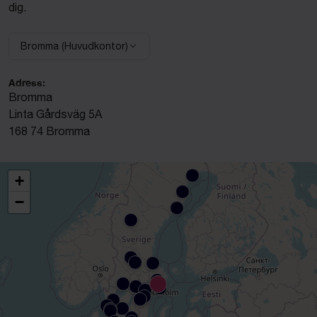
dig.
Bromma (Huvudkontor)
Välj anläggning:
Adress:
Bromma
Linta Gårdsväg 5A
168 74 Bromma
+
−