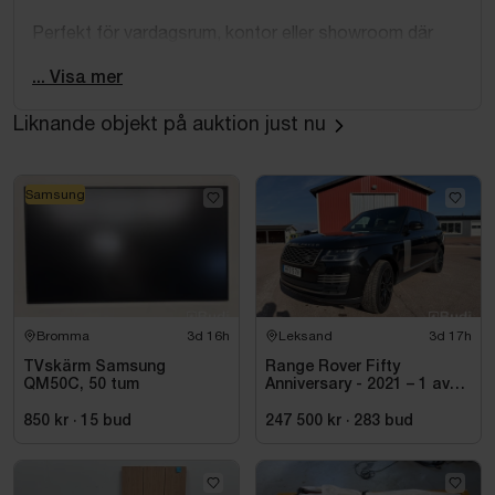
Perfekt för vardagsrum, kontor eller showroom där
både funktion och estetik är viktigt.
... Visa mer
Storlek:
Liknande objekt på auktion just nu
75 tum
Utförande:
Samsung
Samsung The Frame
Art Mode (visar konst/bilder i standby)
Slimmad design för väggmontering
Dekorativ ram (se bild)
Bromma
3d 16h
Leksand
3d 17h
Smart TV-funktioner (appar som Netflix, m.fl.)
TVskärm Samsung
Range Rover Fifty
Full funktion vid senaste användning.
QM50C, 50 tum
Anniversary - 2021 – 1 av
1970 – Autobiography –
Diesel – Fullutrustad
850 kr
·
15
bud
247 500 kr
·
283
bud