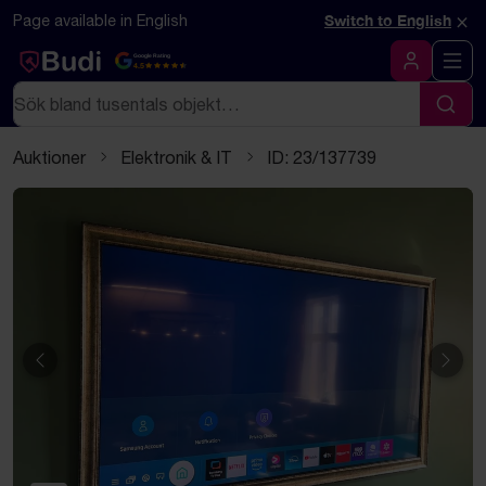
Hoppa till innehåll
Textbaserad (markdown) version av denna sida
×
Page available in English
Switch to English
Google Rating
4.5
Logga in
Sök
Sök
Auktioner
Elektronik & IT
ID: 23/137739
Föregående
Näst