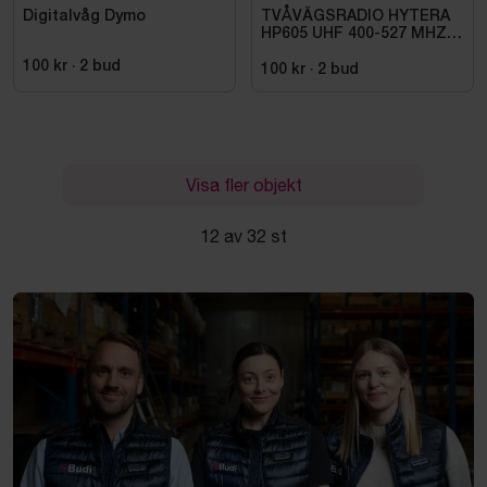
Digitalvåg Dymo
TVÅVÄGSRADIO HYTERA
HP605 UHF 400-527 MHZ
IP67 KONRADSSON
100 kr
·
2
bud
100 kr
·
2
bud
Visa fler objekt
12 av 32 st