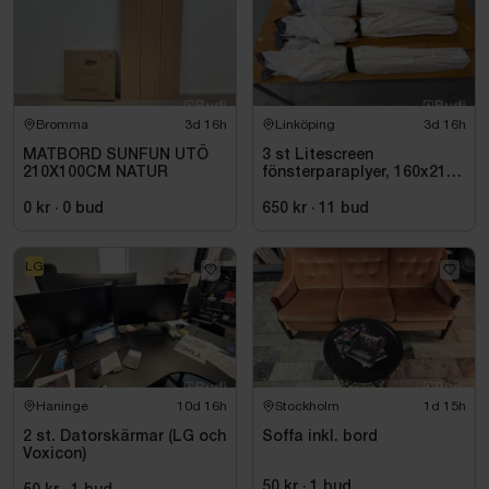
Bromma
3d 16h
Linköping
3d 16h
MATBORD SUNFUN UTÖ
3 st Litescreen
210X100CM NATUR
fönsterparaplyer, 160x210
cm
0 kr
·
0
bud
650 kr
·
11
bud
LG
Haninge
10d 16h
Stockholm
1d 15h
2 st. Datorskärmar (LG och
Soffa inkl. bord
Voxicon)
50 kr
·
1
bud